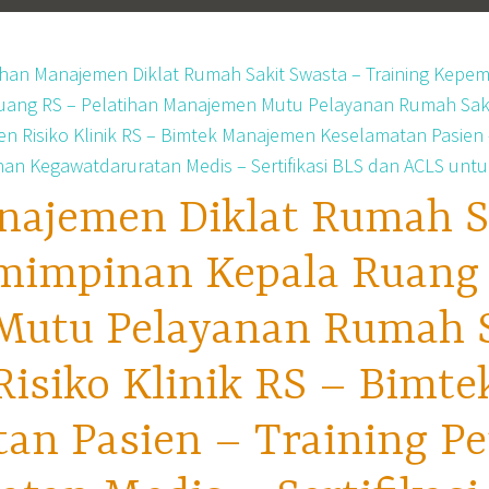
najemen Diklat Rumah S
mimpinan Kepala Ruang 
utu Pelayanan Rumah Sa
isiko Klinik RS – Bimt
tan Pasien – Training P