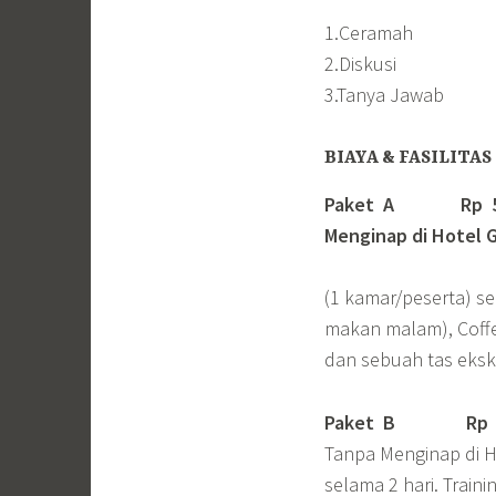
1.Ceramah
2.Diskusi
3.Tanya Jawab
BIAYA & FASILITAS
Paket A Rp 5.50
Menginap di Hotel G
(1 kamar/peserta) s
makan malam), Coffee 
dan sebuah tas ekskl
Paket B
Rp 4.
Tanpa Menginap di Ho
selama 2 hari. Traini