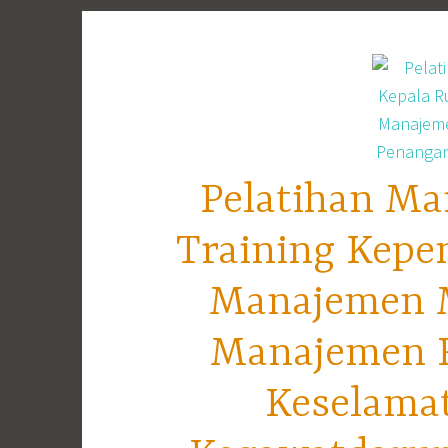
Skip
to
content
Pelatihan Ma
Training Kepe
Manajemen M
Manajemen R
Keselama