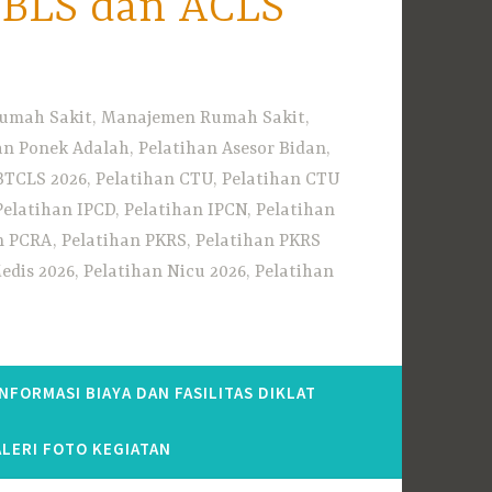
i BLS dan ACLS
 Rumah Sakit, Manajemen Rumah Sakit,
 Ponek Adalah, Pelatihan Asesor Bidan,
BTCLS 2026, Pelatihan CTU, Pelatihan CTU
Pelatihan IPCD, Pelatihan IPCN, Pelatihan
n PCRA, Pelatihan PKRS, Pelatihan PKRS
dis 2026, Pelatihan Nicu 2026, Pelatihan
INFORMASI BIAYA DAN FASILITAS DIKLAT
LERI FOTO KEGIATAN