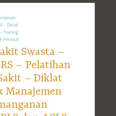
akit Swasta –
RS – Pelatihan
kit – Diklat
ek Manajemen
enanganan