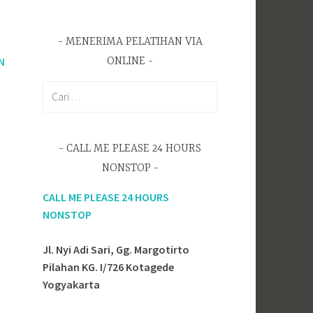
MENERIMA PELATIHAN VIA
N
ONLINE
C
a
r
i
CALL ME PLEASE 24 HOURS
u
NONSTOP
n
t
CALL ME PLEASE 24 HOURS
u
NONSTOP
k
:
Jl. Nyi Adi Sari, Gg. Margotirto
Pilahan KG. I/726 Kotagede
Yogyakarta