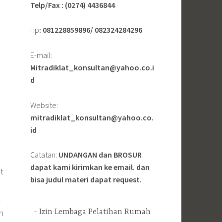
Telp/Fax : (0274) 4436844
Hp
: 081228859896/ 082324284296
E-mail:
Mitradiklat_konsultan@yahoo.co.i
d
Website:
mitradiklat_konsultan@yahoo.co.
id
Catatan:
UNDANGAN dan BROSUR
dapat kami kirimkan ke email. dan
t
bisa judul materi dapat request.
t
an
Izin Lembaga Pelatihan Rumah