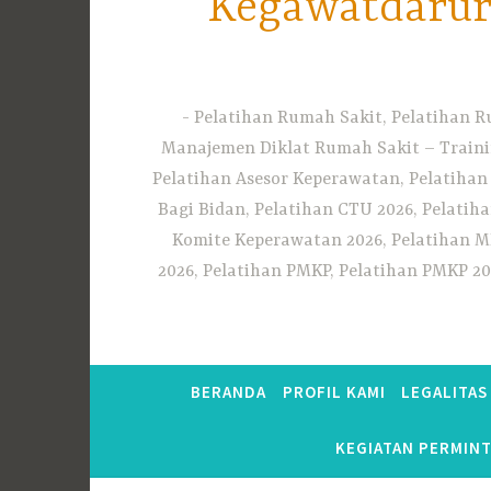
Kegawatdarura
Pelatihan Rumah Sakit, Pelatihan R
Manajemen Diklat Rumah Sakit – Traini
Pelatihan Asesor Keperawatan, Pelatihan
Bagi Bidan, Pelatihan CTU 2026, Pelatiha
Komite Keperawatan 2026, Pelatihan MF
2026, Pelatihan PMKP, Pelatihan PMKP 20
BERANDA
PROFIL KAMI
LEGALITA
KEGIATAN PERMIN