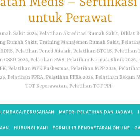
tan Medis – Sertifikas
untuk Perawat
umah Sakit 2026, Pelatihan Akreditasi Rumah Sakit, Diklat
ng Rumah Sakit, Training Manajemen Rumah Sakit, Pelatihan
 BDRS, Pelatihan Poned Adalah, Pelatihan BTCLS, Pelatihan 
n CSSD 2026, Pelatihan EWS, Pelatihan Farmasi Klinik 2026, 
K, Pelatihan MFK Puskesmas, Pelatihan MPP 2026, Pelatiha
26, Pelatihan PPRA, Pelatihan PPRA 2026, Pelatihan Rekam Me
TOT Keperawatan, Pelatihan TOT PPI
S LEMBAGA/PERUSAHAAN
MATERI PELATIHAN DAN JADWAL
TAAN
HUBUNGI KAMI
FORMULIR PENDAFTARAN ONLINE
GA