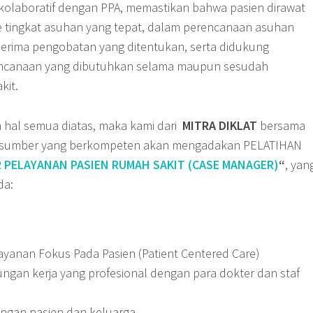
 kolaboratif dengan PPA, memastikan bahwa pasien dirawat
 ke tingkat asuhan yang tepat, dalam perencanaan asuhan
nerima pengobatan yang ditentukan, serta didukung
ncanaan yang dibutuhkan selama maupun sesudah
kit.
hal semua diatas, maka kami dari
MITRA DIKLAT
bersama
rasumber yang berkompeten akan mengadakan PELATIHAN
 PELAYANAN PASIEN RUMAH SAKIT (CASE MANAGER)
“
, yan
da:
yanan Fokus Pada Pasien (Patient Centered Care)
gan kerja yang profesional dengan para dokter dan staf
dengan pasien dan keluarga.