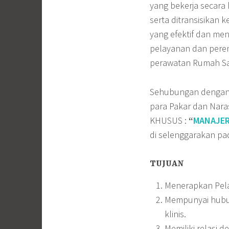
yang bekerja secara
serta ditransisikan
yang efektif dan me
pelayanan dan pere
perawatan Rumah Sa
Sehubungan dengan 
para Pakar dan Na
KHUSUS :
“
MANAJER
di selenggarakan pa
TUJUAN
Menerapkan Pela
Mempunyai hubun
klinis.
Memiliki relasi 