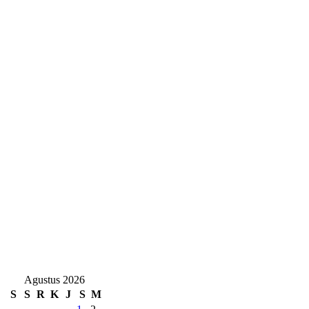
Agustus 2026
S
S
R
K
J
S
M