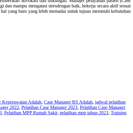
memberikan advokasi dan dukungan. Manajer pelayanan pasien (Case
i dan mampu mengatasi stresdengan baik, bekerja secara aktif sesuai
i hal yang baru yang lebih memadai untuk tujuan memnuhi kebutuhan
r Keperawatan Adalah
,
Case Manager RS Adalah
,
jadwal pelatihan
nager 2022
,
Pelatihan Case Manager 2023
,
Pelatihan Case Manager
3
,
Pelatihan MPP Rumah Sakit
,
pelatihan mpp tahun 2023
,
Training