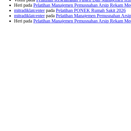
Heri
pada
Pelatihan Manajemen Pemusnahan Arsip Rekam Me
mitradiklatcenter
pada
Pelatihan PONEK Rumah Sakit 2026
mitradiklatcenter
pada
Pelatihan Manajemen Pemusnahan Arsi
Heri
pada
Pelatihan Manajemen Pemusnahan Arsip Rekam Me