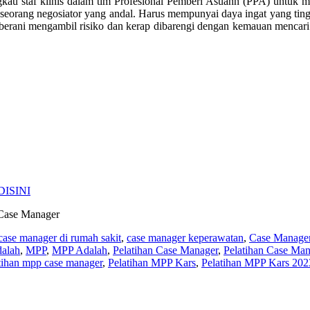
kau staf klinis dalam tim Profesional Pemberi Asuahn (PPA) untuk 
 seorang negosiator yang andal. Harus mempunyai daya ingat yang tingg
g berani mengambil risiko dan kerap dibarengi dengan kemauan mencar
ISINI
case manager di rumah sakit
,
case manager keperawatan
,
Case Manage
dalah
,
MPP
,
MPP Adalah
,
Pelatihan Case Manager
,
Pelatihan Case Ma
tihan mpp case manager
,
Pelatihan MPP Kars
,
Pelatihan MPP Kars 202