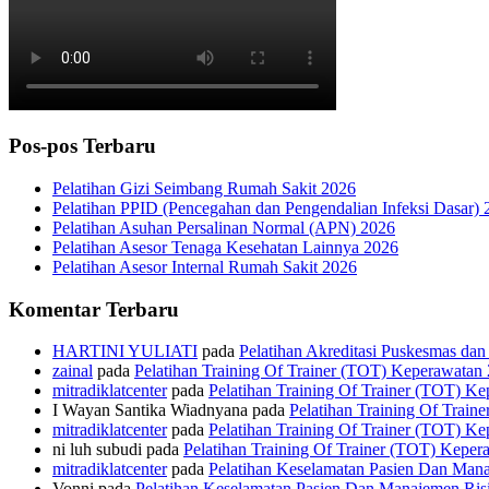
Pos-pos Terbaru
Pelatihan Gizi Seimbang Rumah Sakit 2026
Pelatihan PPID (Pencegahan dan Pengendalian Infeksi Dasar) 
Pelatihan Asuhan Persalinan Normal (APN) 2026
Pelatihan Asesor Tenaga Kesehatan Lainnya 2026
Pelatihan Asesor Internal Rumah Sakit 2026
Komentar Terbaru
HARTINI YULIATI
pada
Pelatihan Akreditasi Puskesmas da
zainal
pada
Pelatihan Training Of Trainer (TOT) Keperawatan
mitradiklatcenter
pada
Pelatihan Training Of Trainer (TOT) K
I Wayan Santika Wiadnyana
pada
Pelatihan Training Of Trai
mitradiklatcenter
pada
Pelatihan Training Of Trainer (TOT) K
ni luh subudi
pada
Pelatihan Training Of Trainer (TOT) Keper
mitradiklatcenter
pada
Pelatihan Keselamatan Pasien Dan Man
Vonni
pada
Pelatihan Keselamatan Pasien Dan Manajemen Ris