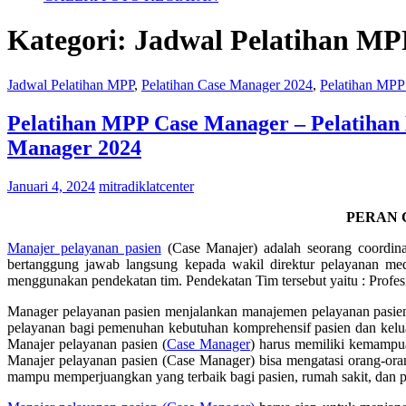
Kategori:
Jadwal Pelatihan MP
Jadwal Pelatihan MPP
,
Pelatihan Case Manager 2024
,
Pelatihan MPP
Pelatihan MPP Case Manager – Pelatihan
Manager 2024
Januari 4, 2024
mitradiklatcenter
PERAN 
Manajer pelayanan pasien
(Case Manajer) adalah seorang coordinat
bertanggung jawab langsung kepada wakil direktur pelayanan me
menggunakan pendekatan tim. Pendekatan Tim tersebut yaitu : Profesi
Manager pelayanan pasien menjalankan manajemen pelayanan pasien mel
pelayanan bagi pemenuhan kebutuhan komprehensif pasien dan kelua
Manajer pelayanan pasien (
Case Manager
) harus memiliki kemampua
Manajer pelayanan pasien (Case Manager) bisa mengatasi orang-oran
mampu memperjuangkan yang terbaik bagi pasien, rumah sakit, dan pa