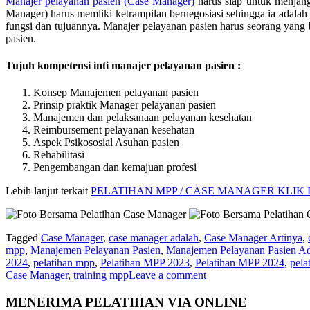
Manajer pelayanan pasien (Case Manager)
harus siap untuk menjang
Manager) harus memliki ketrampilan bernegosiasi sehingga ia adalah
fungsi dan tujuannya. Manajer pelayanan pasien harus seorang yan
pasien.
Tujuh kompetensi inti manajer pelayanan pasien :
Konsep Manajemen pelayanan pasien
Prinsip praktik Manager pelayanan pasien
Manajemen dan pelaksanaan pelayanan kesehatan
Reimbursement pelayanan kesehatan
Aspek Psikososial Asuhan pasien
Rehabilitasi
Pengembangan dan kemajuan profesi
Lebih lanjut terkait
PELATIHAN MPP / CASE MANAGER KLIK D
Tagged
Case Manager
,
case manager adalah
,
Case Manager Artinya
,
mpp
,
Manajemen Pelayanan Pasien
,
Manajemen Pelayanan Pasien A
2024
,
pelatihan mpp
,
Pelatihan MPP 2023
,
Pelatihan MPP 2024
,
pela
Case Manager
,
training mpp
Leave a comment
MENERIMA PELATIHAN VIA ONLINE