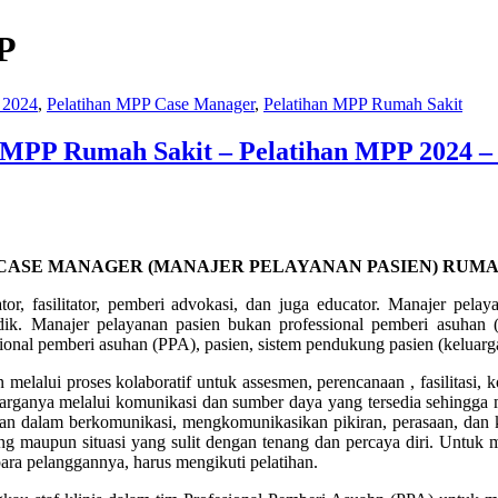
P
 2024
,
Pelatihan MPP Case Manager
,
Pelatihan MPP Rumah Sakit
 MPP Rumah Sakit – Pelatihan MPP 2024 – 
CASE MANAGER (MANAJER PELAYANAN PASIEN) RUMA
or, fasilitator, pemberi advokasi, dan juga educator. Manajer pelay
dik. Manajer pelayanan pasien bukan professional pemberi asuhan 
onal pemberi asuhan (PPA), pasien, sistem pendukung pasien (keluarga
alui proses kolaboratif untuk assesmen, perencanaan , fasilitasi, ko
rganya melalui komunikasi dan sumber daya yang tersedia sehingga m
n dalam berkomunikasi, mengkomunikasikan pikiran, perasaan, dan ke
g maupun situasi yang sulit dengan tenang dan percaya diri. Untuk 
ra pelanggannya, harus mengikuti pelatihan.