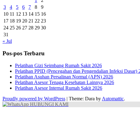
1
2
3
4
5
6
7
8
9
10
11
12
13
14
15
16
17
18
19
20
21
22
23
24
25
26
27
28
29
30
31
« Jul
Pos-pos Terbaru
Pelatihan Gizi Seimbang Rumah Sakit 2026
Pelatihan PPID (Pencegahan dan Pengendalian Infeksi Dasar) 
Pelatihan Asuhan Persalinan Normal (APN) 2026
Pelatihan Asesor Tenaga Kesehatan Lainnya 2026
Pelatihan Asesor Internal Rumah Sakit 2026
Proudly powered by WordPress
|
Theme: Dara by
Automattic
.
HUBUNGI KAMI