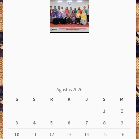
Agustus 2026
S
S
R
K
J
S
M
1
2
3
4
5
6
7
8
9
10
11
12
13
14
15
16