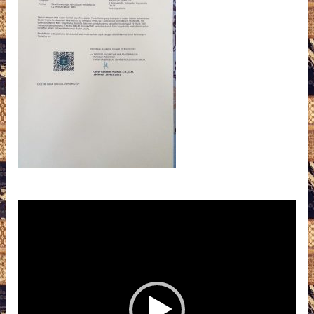
Pemutar
Video