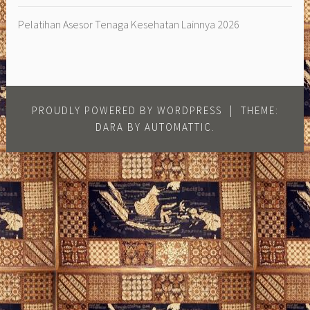
Pelatihan Asesor Tenaga Kesehatan Lainnya 2026
PROUDLY POWERED BY WORDPRESS
|
THEME:
DARA BY
AUTOMATTIC
.