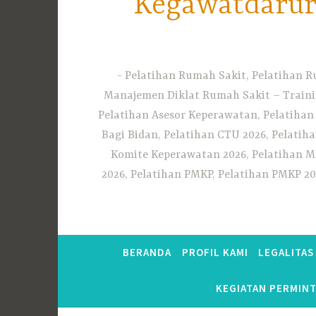
Kegawatdarura
Pelatihan Rumah Sakit, Pelatihan R
Manajemen Diklat Rumah Sakit – Traini
Pelatihan Asesor Keperawatan, Pelatihan
Bagi Bidan, Pelatihan CTU 2026, Pelatiha
Komite Keperawatan 2026, Pelatihan MF
2026, Pelatihan PMKP, Pelatihan PMKP 20
BERANDA
PROFIL KAMI
LEGALITA
KEGIATAN PERMIN