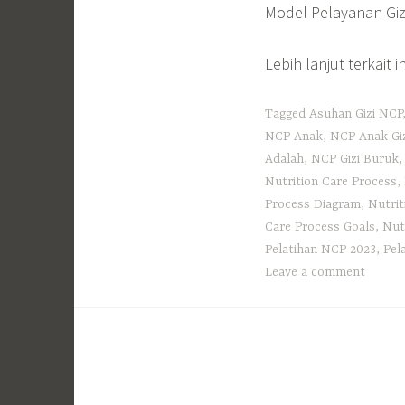
Model Pelayanan Giz
Lebih lanjut terkait 
Tagged
Asuhan Gizi NCP
NCP Anak
,
NCP Anak Gi
Adalah
,
NCP Gizi Buruk
Nutrition Care Process
,
Process Diagram
,
Nutrit
Care Process Goals
,
Nut
Pelatihan NCP 2023
,
Pel
Leave a comment