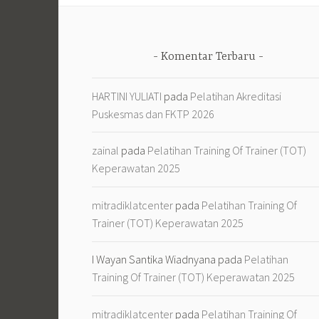
Komentar Terbaru
HARTINI YULIATI
pada
Pelatihan Akreditasi
Puskesmas dan FKTP 2026
zainal
pada
Pelatihan Training Of Trainer (TOT)
Keperawatan 2025
mitradiklatcenter
pada
Pelatihan Training Of
Trainer (TOT) Keperawatan 2025
I Wayan Santika Wiadnyana
pada
Pelatihan
Training Of Trainer (TOT) Keperawatan 2025
mitradiklatcenter
pada
Pelatihan Training Of