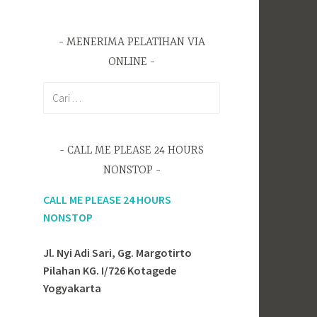
MENERIMA PELATIHAN VIA
ONLINE
C
a
r
i
CALL ME PLEASE 24 HOURS
u
NONSTOP
n
t
CALL ME PLEASE 24 HOURS
u
NONSTOP
k
:
Jl. Nyi Adi Sari, Gg. Margotirto
Pilahan KG. I/726 Kotagede
Yogyakarta