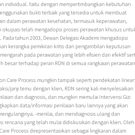
n individual. Yaitu dengan mempertimbangkan kebutuhan
 menggunakan bukti terbaik yang tersedia untuk membuat
 lain dalam perawatan kesehatan, termasuk keperawatan,
rapi okupasi telah mengadopsi proses perawatan khusus untu
but. Pada tahun 2003, Dewan Delegasi Akademi mengadopsi
an kerangka pemikiran kritis dan pengambilan keputusan
engarah pada perawatan yang lebih efisien dan efektif ser
h besar terhadap peran RDN di semua rangkaian perawatan
ion Care Process mungkin tampak seperti pendekatan linear
ksi/janji temu dengan klien, RDN sering kali menyelesaikan
laian dan diagnosis, dan mungkin memulai Intervensi Gizi
gkapkan data/informasi penilaian baru lainnya yang akan
ngulanginya. -menilai, dan mendiagnosis ulang dan
i rencana yang telah mulai didiskusikan dengan klien. Oleh
n Care Process direpresentasikan sebagai lingkaran dalam