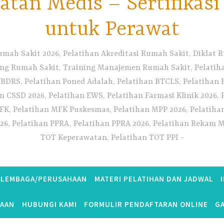
tan Medis – Sertifikas
untuk Perawat
umah Sakit 2026, Pelatihan Akreditasi Rumah Sakit, Diklat
ng Rumah Sakit, Training Manajemen Rumah Sakit, Pelatihan
 BDRS, Pelatihan Poned Adalah, Pelatihan BTCLS, Pelatihan 
n CSSD 2026, Pelatihan EWS, Pelatihan Farmasi Klinik 2026, 
K, Pelatihan MFK Puskesmas, Pelatihan MPP 2026, Pelatiha
26, Pelatihan PPRA, Pelatihan PPRA 2026, Pelatihan Rekam Me
TOT Keperawatan, Pelatihan TOT PPI
S LEMBAGA/PERUSAHAAN
MATERI PELATIHAN DAN JADWAL
TAAN
HUBUNGI KAMI
FORMULIR PENDAFTARAN ONLINE
GA