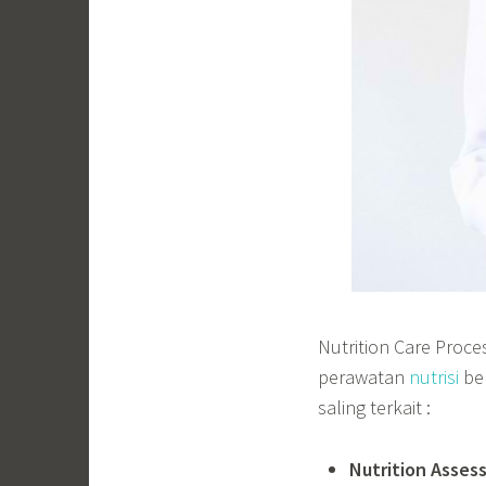
Nutrition Care Proc
perawatan
nutrisi
ber
saling terkait :
Nutrition Asses