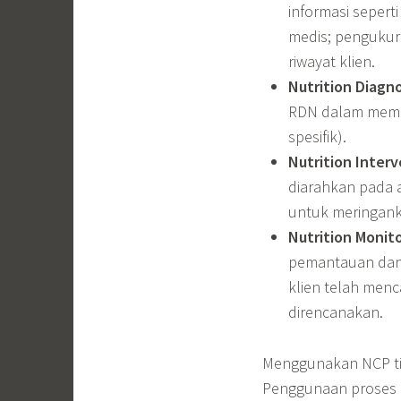
informasi seperti
medis; pengukura
riwayat klien.
Nutrition Diagno
RDN dalam memili
spesifik).
Nutrition Interv
diarahkan pada a
untuk meringanka
Nutrition Monito
pemantauan dan
klien telah men
direncanakan.
Menggunakan NCP ti
Penggunaan proses 