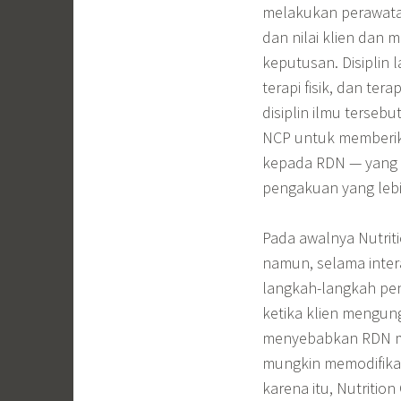
melakukan perawata
dan nilai klien dan
keputusan. Disiplin
terapi fisik, dan te
disiplin ilmu terse
NCP untuk memberik
kepada RDN — yang m
pengakuan yang lebi
Pada awalnya Nutrit
namun, selama intera
langkah-langkah peni
ketika klien mengun
menyebabkan RDN me
mungkin memodifikas
karena itu, Nutritio