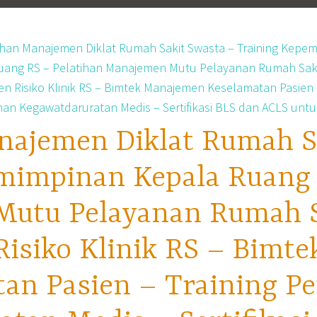
najemen Diklat Rumah S
mimpinan Kepala Ruang 
utu Pelayanan Rumah Sa
isiko Klinik RS – Bimt
tan Pasien – Training P