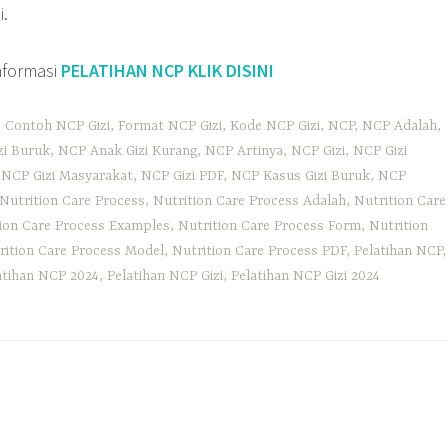
i.
informasi
PELATIHAN NCP KLIK DISINI
,
Contoh NCP Gizi
,
Format NCP Gizi
,
Kode NCP Gizi
,
NCP
,
NCP Adalah
,
zi Buruk
,
NCP Anak Gizi Kurang
,
NCP Artinya
,
NCP Gizi
,
NCP Gizi
,
NCP Gizi Masyarakat
,
NCP Gizi PDF
,
NCP Kasus Gizi Buruk
,
NCP
Nutrition Care Process
,
Nutrition Care Process Adalah
,
Nutrition Care
ion Care Process Examples
,
Nutrition Care Process Form
,
Nutrition
rition Care Process Model
,
Nutrition Care Process PDF
,
Pelatihan NCP
,
atihan NCP 2024
,
Pelatihan NCP Gizi
,
Pelatihan NCP Gizi 2024