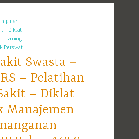
akit Swasta –
RS – Pelatihan
kit – Diklat
ek Manajemen
enanganan