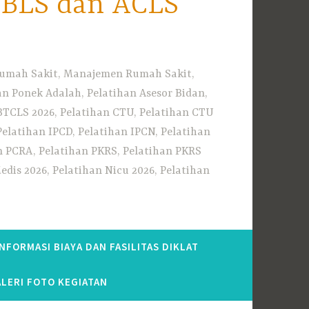
i BLS dan ACLS
 Rumah Sakit, Manajemen Rumah Sakit,
 Ponek Adalah, Pelatihan Asesor Bidan,
BTCLS 2026, Pelatihan CTU, Pelatihan CTU
Pelatihan IPCD, Pelatihan IPCN, Pelatihan
n PCRA, Pelatihan PKRS, Pelatihan PKRS
dis 2026, Pelatihan Nicu 2026, Pelatihan
INFORMASI BIAYA DAN FASILITAS DIKLAT
LERI FOTO KEGIATAN