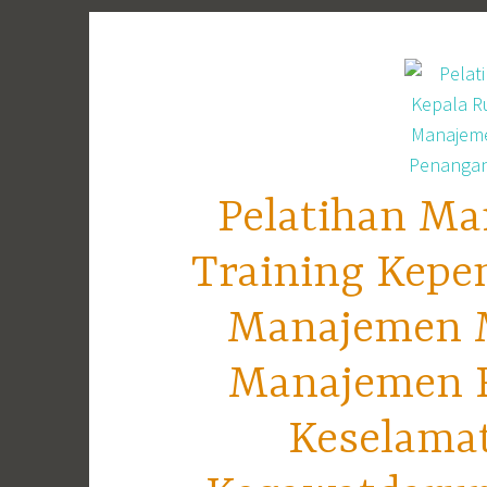
Skip
to
content
Pelatihan Ma
Training Kepe
Manajemen M
Manajemen R
Keselama