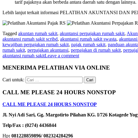
tarif pajaknya akan berbeda antara daerah satu dengan lainnya.
Lebih lanjut terkait informasi PELATIHAN AKUNTANSI D
Tagged
akuntan rumah sakit
,
akuntansi perpajakan rumah sakit
,
Akunt
akuntansi rumah sakit scribd
,
akuntansi rumah sakit swasta
,
akuntasni
kewajiban perpajakan rumah sakit
,
pajak rumah sakit
,
panduan akunta
rumah sakit
,
perpajakan akuntansi
,
perpajakan di rumah sakit
,
perpaja
akuntansi rumah sakit
Leave a comment
MENERIMA PELATIHAN VIA ONLINE
Cari untuk:
CALL ME PLEASE 24 HOURS NONSTOP
CALL ME PLEASE 24 HOURS NONSTOP
Jl. Nyi Adi Sari, Gg. Margotirto Pilahan KG. I/726 Kotagede Yo
Telp/Fax : (0274) 4436844
Hp
: 081228859896/ 082324284296