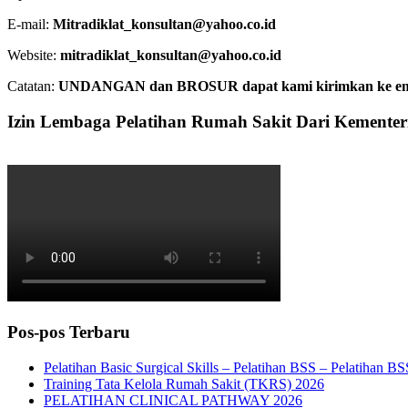
E-mail:
Mitradiklat_konsultan@yahoo.co.id
Website:
mitradiklat_konsultan@yahoo.co.id
Catatan:
UNDANGAN dan BROSUR dapat kami kirimkan ke email. 
Izin Lembaga Pelatihan Rumah Sakit Dari Kemente
Pos-pos Terbaru
Pelatihan Basic Surgical Skills – Pelatihan BSS – Pelatihan B
Training Tata Kelola Rumah Sakit (TKRS) 2026
PELATIHAN CLINICAL PATHWAY 2026