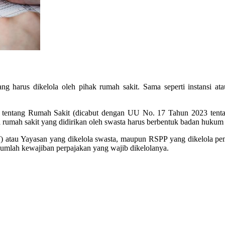
ng harus dikelola oleh pihak rumah sakit. Sama seperti instansi 
entang Rumah Sakit (dicabut dengan UU No. 17 Tahun 2023 tentang
wa rumah sakit yang didirikan oleh swasta harus berbentuk badan huku
PT) atau Yayasan yang dikelola swasta, maupun RSPP yang dikelola p
jumlah kewajiban perpajakan yang wajib dikelolanya.