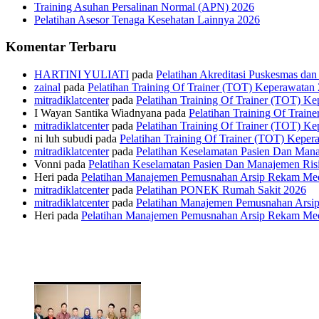
Training Asuhan Persalinan Normal (APN) 2026
Pelatihan Asesor Tenaga Kesehatan Lainnya 2026
Komentar Terbaru
HARTINI YULIATI
pada
Pelatihan Akreditasi Puskesmas da
zainal
pada
Pelatihan Training Of Trainer (TOT) Keperawatan
mitradiklatcenter
pada
Pelatihan Training Of Trainer (TOT) K
I Wayan Santika Wiadnyana
pada
Pelatihan Training Of Trai
mitradiklatcenter
pada
Pelatihan Training Of Trainer (TOT) K
ni luh subudi
pada
Pelatihan Training Of Trainer (TOT) Keper
mitradiklatcenter
pada
Pelatihan Keselamatan Pasien Dan Man
Vonni
pada
Pelatihan Keselamatan Pasien Dan Manajemen Ris
Heri
pada
Pelatihan Manajemen Pemusnahan Arsip Rekam Me
mitradiklatcenter
pada
Pelatihan PONEK Rumah Sakit 2026
mitradiklatcenter
pada
Pelatihan Manajemen Pemusnahan Arsi
Heri
pada
Pelatihan Manajemen Pemusnahan Arsip Rekam Me