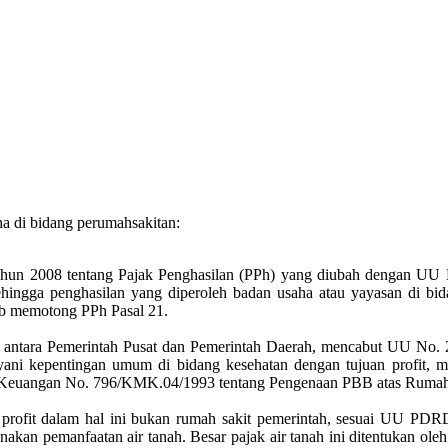
aha di bidang perumahsakitan:
un 2008 tentang Pajak Penghasilan (PPh) yang diubah dengan UU No
ehingga penghasilan yang diperoleh badan usaha atau yayasan di b
ib memotong PPh Pasal 21.
ntara Pemerintah Pusat dan Pemerintah Daerah, mencabut UU No. 2
ani kepentingan umum di bidang kesehatan dengan tujuan profit, 
ri Keuangan No. 796/KMK.04/1993 tentang Pengenaan PBB atas Rumah
i profit dalam hal ini bukan rumah sakit pemerintah, sesuai UU PDRD
nakan pemanfaatan air tanah. Besar pajak air tanah ini ditentukan ole