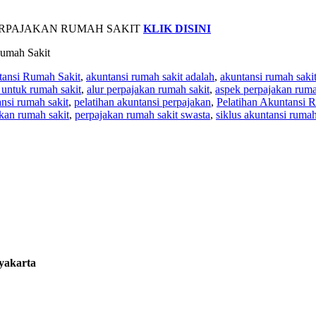
AN PERPAJAKAN RUMAH SAKIT
KLIK DISINI
ansi Rumah Sakit
,
akuntansi rumah sakit adalah
,
akuntansi rumah sakit
 untuk rumah sakit
,
alur perpajakan rumah sakit
,
aspek perpajakan ruma
nsi rumah sakit
,
pelatihan akuntansi perpajakan
,
Pelatihan Akuntansi 
kan rumah sakit
,
perpajakan rumah sakit swasta
,
siklus akuntansi rumah
gyakarta