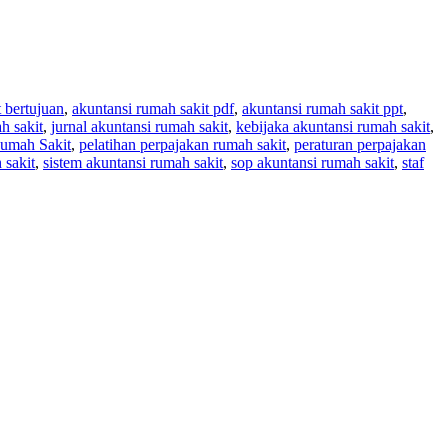
 bertujuan
,
akuntansi rumah sakit pdf
,
akuntansi rumah sakit ppt
,
h sakit
,
jurnal akuntansi rumah sakit
,
kebijaka akuntansi rumah sakit
,
Rumah Sakit
,
pelatihan perpajakan rumah sakit
,
peraturan perpajakan
 sakit
,
sistem akuntansi rumah sakit
,
sop akuntansi rumah sakit
,
staf