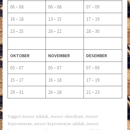
06 – 08
06 – 08
07 – 09
16 – 18
13 – 15
17 – 19
23 – 25
20 – 22
28 – 30
OKTOBER
NOVEMBER
DESEMBER
05 – 07
05 – 07
07 – 09
15 – 17
16 – 18
17 – 19
29 – 31
26 – 28
21 – 23
Tagged
Asesor Adalah
,
Asesor Akreditasi
,
Asesor
Keperawatan
,
asesor keperawatan adalah
,
asesor