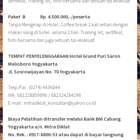
sertifikat, Training kit, foto bersama dan sebuah tas eksklusif.
Paket B
Rp 4.500.000,-/peserta
Tanpa Menginap di Hotel, Coffee break 2 kali sehari dengan
makan siang di hotel selama 2 hari. Training kit, sertifikat,
foto bersama dan juga sebuah tas eksklusif.
TEMPAT PENYELENGGARAAN:Hotel Grand Puri Saron
Malioboro Yogyakarta
Jl. Sosrowijayan No. 70 Yogyakarta
Telp/Fax : (0274) 4436844
WA : 081228859896 / 082324284296
E-mail : mitradiklat_konsultan@yahoo.co.id
Biaya Pelatihan ditransfer melalui Bank BNI Cabang
Yogyakarta a/n. Mitra Diklat
No. Rek. : 0917-6800-53 atau dapat di bayar langsung