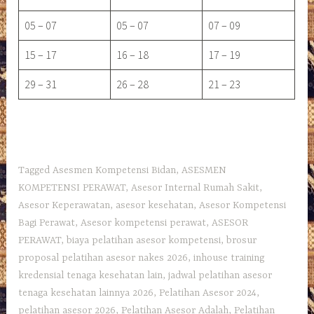
05 – 07
05 – 07
07 – 09
15 – 17
16 – 18
17 – 19
29 – 31
26 – 28
21 – 23
Tagged
Asesmen Kompetensi Bidan
,
ASESMEN
KOMPETENSI PERAWAT
,
Asesor Internal Rumah Sakit
,
Asesor Keperawatan
,
asesor kesehatan
,
Asesor Kompetensi
Bagi Perawat
,
Asesor kompetensi perawat
,
ASESOR
PERAWAT
,
biaya pelatihan asesor kompetensi
,
brosur
proposal pelatihan asesor nakes 2026
,
inhouse training
kredensial tenaga kesehatan lain
,
jadwal pelatihan asesor
tenaga kesehatan lainnya 2026
,
Pelatihan Asesor 2024
,
pelatihan asesor 2026
,
Pelatihan Asesor Adalah
,
Pelatihan