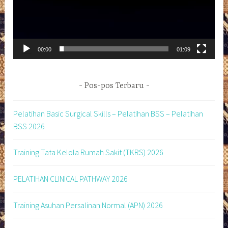
00:00
01:09
Pos-pos Terbaru
Pelatihan Basic Surgical Skills – Pelatihan BSS – Pelatihan
BSS 2026
Training Tata Kelola Rumah Sakit (TKRS) 2026
PELATIHAN CLINICAL PATHWAY 2026
Training Asuhan Persalinan Normal (APN) 2026