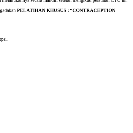
u melakukannya secara mandiri setelah mengikuti pelatihan CTU ini.
ngadakan
PELATIHAN KHUSUS : “CONTRACEPTION
psi.