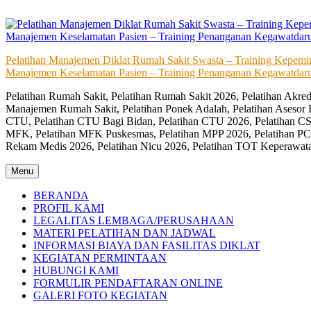
Skip
to
content
Pelatihan Manajemen Diklat Rumah Sakit Swasta – Training Kepem
Manajemen Keselamatan Pasien – Training Penanganan Kegawatdaru
Pelatihan Rumah Sakit, Pelatihan Rumah Sakit 2026, Pelatihan Akr
Manajemen Rumah Sakit, Pelatihan Ponek Adalah, Pelatihan Asesor 
CTU, Pelatihan CTU Bagi Bidan, Pelatihan CTU 2026, Pelatihan CSS
MFK, Pelatihan MFK Puskesmas, Pelatihan MPP 2026, Pelatihan PC
Rekam Medis 2026, Pelatihan Nicu 2026, Pelatihan TOT Keperawat
Menu
BERANDA
PROFIL KAMI
LEGALITAS LEMBAGA/PERUSAHAAN
MATERI PELATIHAN DAN JADWAL
INFORMASI BIAYA DAN FASILITAS DIKLAT
KEGIATAN PERMINTAAN
HUBUNGI KAMI
FORMULIR PENDAFTARAN ONLINE
GALERI FOTO KEGIATAN