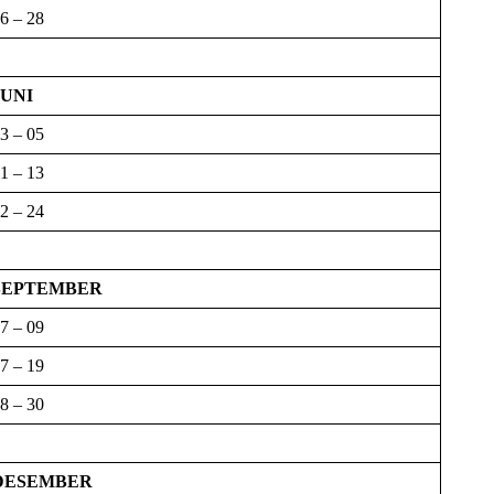
6 – 28
JUNI
3 – 05
1 – 13
2 – 24
SEPTEMBER
7 – 09
7 – 19
8 – 30
DESEMBER