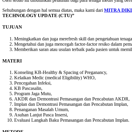
Oleh sebab itu dibutuhkan pelatihan bagi para tenaga medis yang ber
Sehubungan dengan hal semua diatas, maka kami dari
MITRA DIK
TECHNOLOGY UPDATE (CTU)”
TUJUAN
Meningkatkan dan juga merefresh skill dan pengetahuan tenag
Mengetahui dan juga mencegah factor-factor resiko dalam pema
Memberikan saran atau usulan terbaik pada pasien untuk memili
MATERI
Konseling KB-Healthy & Spacing of Preganancy,
Kelaikan Medic (medical Eligibility) WHO,
Pencegahan Infeksi,
KB Pascasalin,
Program Jaga Mutu,
AKDR dan Demontrasi Pemasangan dan Pencabutan AKDR,
Implan dan Demontrasi Pemasangan dan Pencabutan Implan,
Penanganan Masalah Umum,
Asuhan Lanjut Pasca Insersi,
Evaluasi Langkah Baku Pemasangan dan Pencabutan Implan.
METODE