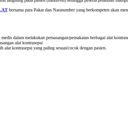
sifat langsung pada pasien (hands-on) sehingga peserta pelatihan mamp
LAT
bersama para Pakar dan Narasumber yang berkompeten akan me
a medis dalam melakukan pemasangan/pemakaian berbagai alat kontrase
sangan alat kontrasepsi
h alat kontrasepsi yang paling sesuai/cocok dengan pasien.