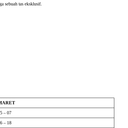
ga sebuah tas eksklusif.
MARET
5 – 07
6 – 18