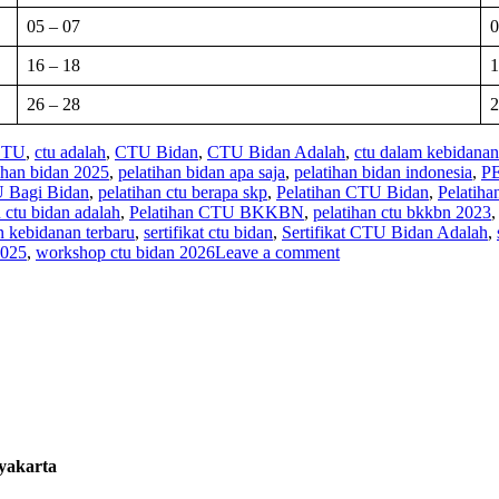
05 – 07
0
16 – 18
1
26 – 28
2
CTU
,
ctu adalah
,
CTU Bidan
,
CTU Bidan Adalah
,
ctu dalam kebidanan
ihan bidan 2025
,
pelatihan bidan apa saja
,
pelatihan bidan indonesia
,
P
U Bagi Bidan
,
pelatihan ctu berapa skp
,
Pelatihan CTU Bidan
,
Pelatih
n ctu bidan adalah
,
Pelatihan CTU BKKBN
,
pelatihan ctu bkkbn 2023
n kebidanan terbaru
,
sertifikat ctu bidan
,
Sertifikat CTU Bidan Adalah
,
2025
,
workshop ctu bidan 2026
Leave a comment
gyakarta