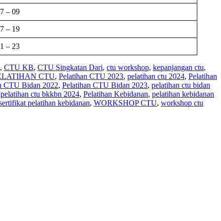
7 – 09
7 – 19
1 – 23
,
CTU KB
,
CTU Singkatan Dari
,
ctu workshop
,
kepanjangan ctu
,
ELATIHAN CTU
,
Pelatihan CTU 2023
,
pelatihan ctu 2024
,
Pelatihan
an CTU Bidan 2022
,
Pelatihan CTU Bidan 2023
,
pelatihan ctu bidan
,
pelatihan ctu bkkbn 2024
,
Pelatihan Kebidanan
,
pelatihan kebidanan
sertifikat pelatihan kebidanan
,
WORKSHOP CTU
,
workshop ctu