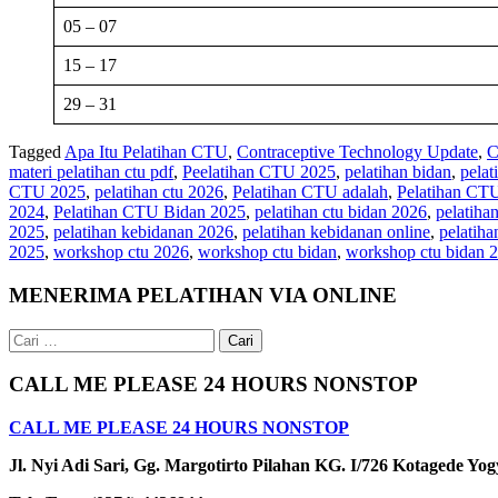
05 – 07
15 – 17
29 – 31
Tagged
Apa Itu Pelatihan CTU
,
Contraceptive Technology Update
,
materi pelatihan ctu pdf
,
Peelatihan CTU 2025
,
pelatihan bidan
,
pelat
CTU 2025
,
pelatihan ctu 2026
,
Pelatihan CTU adalah
,
Pelatihan CT
2024
,
Pelatihan CTU Bidan 2025
,
pelatihan ctu bidan 2026
,
pelatiha
2025
,
pelatihan kebidanan 2026
,
pelatihan kebidanan online
,
pelatiha
2025
,
workshop ctu 2026
,
workshop ctu bidan
,
workshop ctu bidan 
MENERIMA PELATIHAN VIA ONLINE
Cari
untuk:
CALL ME PLEASE 24 HOURS NONSTOP
CALL ME PLEASE 24 HOURS NONSTOP
Jl. Nyi Adi Sari, Gg. Margotirto Pilahan KG. I/726 Kotagede Yo