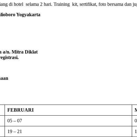
g di hotel selama 2 hari. Training kit, sertifikat, foto bersama dan ju
oboro Yogyakarta
 a/n. Mitra Diklat
gistrasi.
naan
FEBRUARI
05 – 07
0
19 – 21
1