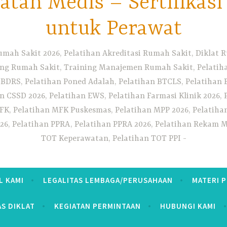
tan Medis – Sertifikas
untuk Perawat
umah Sakit 2026, Pelatihan Akreditasi Rumah Sakit, Diklat
ng Rumah Sakit, Training Manajemen Rumah Sakit, Pelatihan
 BDRS, Pelatihan Poned Adalah, Pelatihan BTCLS, Pelatihan 
n CSSD 2026, Pelatihan EWS, Pelatihan Farmasi Klinik 2026, 
K, Pelatihan MFK Puskesmas, Pelatihan MPP 2026, Pelatiha
26, Pelatihan PPRA, Pelatihan PPRA 2026, Pelatihan Rekam Me
TOT Keperawatan, Pelatihan TOT PPI
L KAMI
LEGALITAS LEMBAGA/PERUSAHAAN
MATERI 
AS DIKLAT
KEGIATAN PERMINTAAN
HUBUNGI KAMI