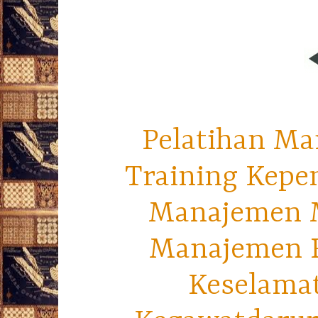
Pelatihan Ma
Training Kepe
Manajemen M
Manajemen R
Keselama