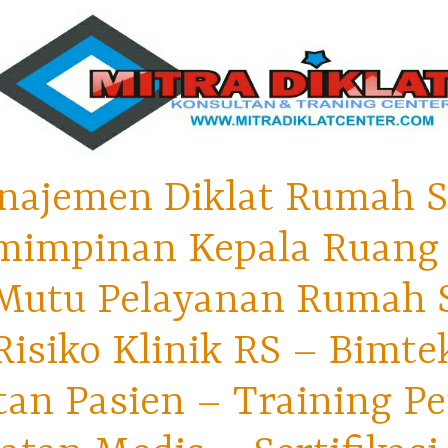
najemen Diklat Rumah S
mimpinan Kepala Ruang 
utu Pelayanan Rumah Sa
isiko Klinik RS – Bimt
tan Pasien – Training P