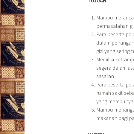
TUJUAN
Mampu merancang
permasalahan giz
Para peserta pe
dalam penangana
gizi yang sering 
Memiliki ketram
segera dalam as
sasaran
Para peserta pe
rumah sakit seba
yang mempunyai 
Mampu menangani
makanan bagi pa