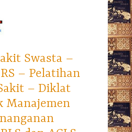
akit Swasta –
RS – Pelatihan
kit – Diklat
ek Manajemen
enanganan