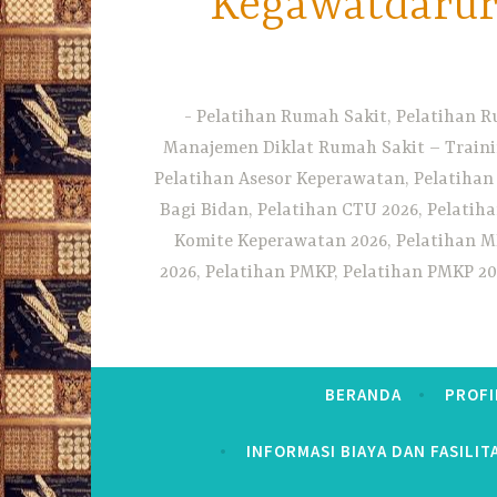
Kegawatdarura
Pelatihan Rumah Sakit, Pelatihan R
Manajemen Diklat Rumah Sakit – Traini
Pelatihan Asesor Keperawatan, Pelatihan
Bagi Bidan, Pelatihan CTU 2026, Pelatiha
Komite Keperawatan 2026, Pelatihan MF
2026, Pelatihan PMKP, Pelatihan PMKP 20
BERANDA
PROFI
INFORMASI BIAYA DAN FASILIT