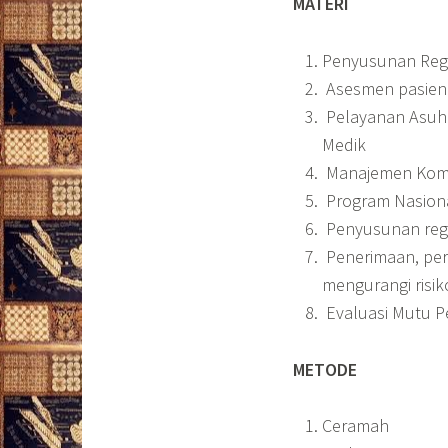
MATERI
Penyusunan Regu
Asesmen pasien (
Pelayanan Asuha
Medik
Manajemen Komun
Program Nasional
Penyusunan regu
Penerimaan, pe
mengurangi risi
Evaluasi Mutu P
METODE
Ceramah