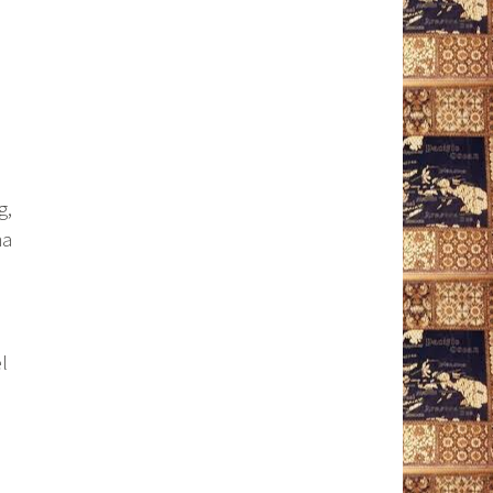
g,
ma
el