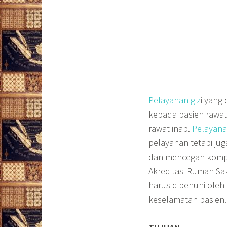
Pelayanan giz
i yang 
kepada pasien rawat
rawat inap.
Pelayanan
pelayanan tetapi ju
dan mencegah kompli
Akreditasi Rumah Sa
harus dipenuhi ole
keselamatan pasien.