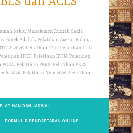
i BLS dan ACLS
 Rumah Sakit, Manajemen Rumah Sakit,
 Ponek Adalah, Pelatihan Asesor Bidan,
BTCLS 2026, Pelatihan CTU, Pelatihan CTU
Pelatihan IPCD, Pelatihan IPCN, Pelatihan
n PCRA, Pelatihan PKRS, Pelatihan PKRS
dis 2026, Pelatihan Nicu 2026, Pelatihan
PELATIHAN DAN JADWAL
FORMULIR PENDAFTARAN ONLINE