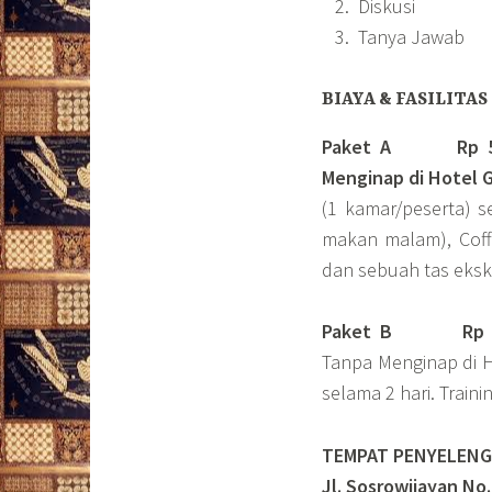
Diskusi
Tanya Jawab
BIAYA & FASILITAS
Paket A Rp 5.50
Menginap di Hotel G
(1 kamar/peserta) 
makan malam), Coffee
dan sebuah tas ekskl
Paket B
Rp 4.
Tanpa Menginap di H
selama 2 hari. Traini
TEMPAT PENYELENGG
Jl. Sosrowijayan No