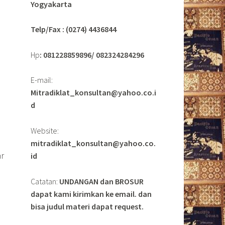
Yogyakarta
Telp/Fax : (0274) 4436844
Hp
: 081228859896/ 082324284296
E-mail:
Mitradiklat_konsultan@yahoo.co.i
d
Website:
mitradiklat_konsultan@yahoo.co.
r
id
Catatan:
UNDANGAN dan BROSUR
dapat kami kirimkan ke email. dan
bisa judul materi dapat request.