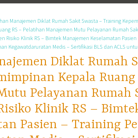
najemen Diklat Rumah S
mimpinan Kepala Ruang 
utu Pelayanan Rumah Sa
isiko Klinik RS – Bimt
tan Pasien – Training P