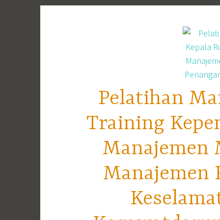
Skip
to
content
Pelatihan Ma
Training Kepe
Manajemen M
Manajemen R
Keselama