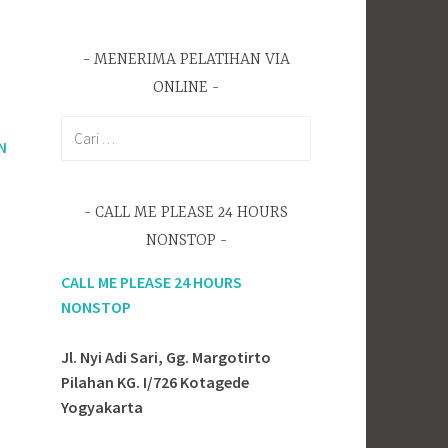
MENERIMA PELATIHAN VIA
ONLINE
C
N
a
r
i
CALL ME PLEASE 24 HOURS
u
NONSTOP
n
t
CALL ME PLEASE 24 HOURS
u
NONSTOP
k
:
Jl. Nyi Adi Sari, Gg. Margotirto
Pilahan KG. I/726 Kotagede
Yogyakarta