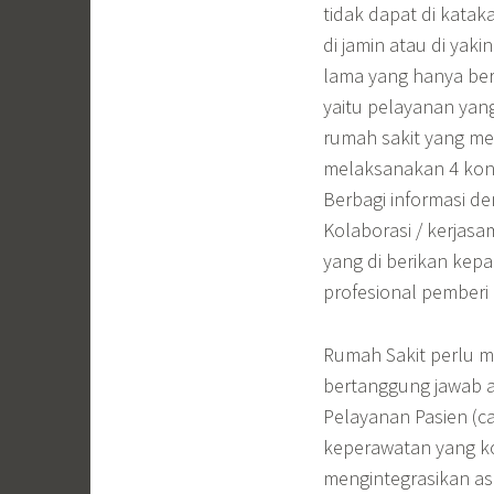
tidak dapat di kata
di jamin atau di yak
lama yang hanya ber
yaitu pelayanan yan
rumah sakit yang m
melaksanakan 4 kons
Berbagi informasi de
Kolaborasi / kerjas
yang di berikan kep
profesional pemberi
Rumah Sakit perlu m
bertanggung jawab a
Pelayanan Pasien (c
keperawatan yang ko
mengintegrasikan as