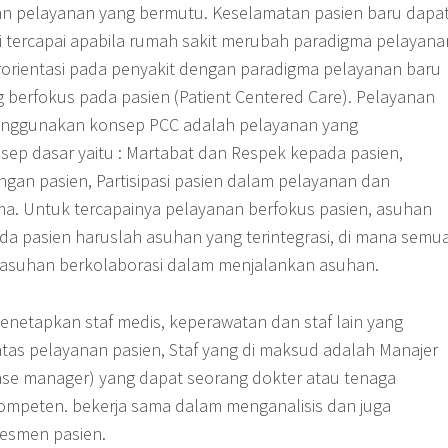
kan pelayanan yang bermutu. Keselamatan pasien baru dapa
ini tercapai apabila rumah sakit merubah paradigma pelayan
orientasi pada penyakit dengan paradigma pelayanan baru
g berfokus pada pasien (Patient Centered Care). Pelayanan
enggunakan konsep PCC adalah pelayanan yang
ep dasar yaitu : Martabat dan Respek kepada pasien,
ngan pasien, Partisipasi pasien dalam pelayanan dan
ama. Untuk tercapainya pelayanan berfokus pasien, asuhan
ada pasien haruslah asuhan yang terintegrasi, di mana semu
 asuhan berkolaborasi dalam menjalankan asuhan.
enetapkan staf medis, keperawatan dan staf lain yang
tas pelayanan pasien, Staf yang di maksud adalah Manajer
ase manager) yang dapat seorang dokter atau tenaga
mpeten. bekerja sama dalam menganalisis dan juga
esmen pasien.