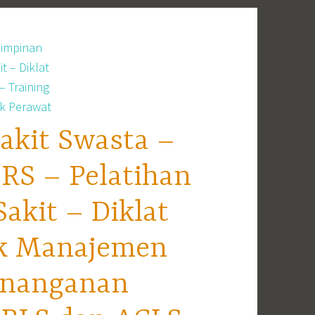
akit Swasta –
RS – Pelatihan
kit – Diklat
ek Manajemen
enanganan