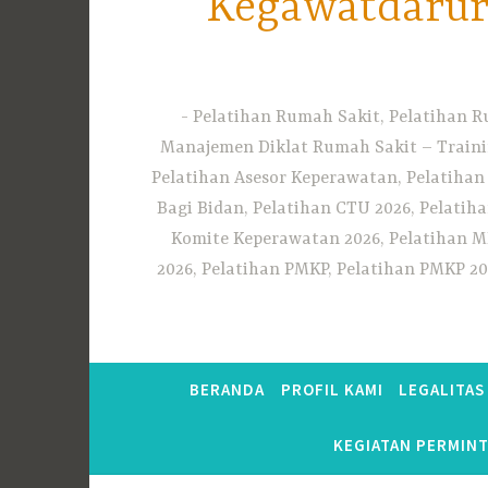
Kegawatdarura
Pelatihan Rumah Sakit, Pelatihan R
Manajemen Diklat Rumah Sakit – Traini
Pelatihan Asesor Keperawatan, Pelatihan
Bagi Bidan, Pelatihan CTU 2026, Pelatiha
Komite Keperawatan 2026, Pelatihan MF
2026, Pelatihan PMKP, Pelatihan PMKP 20
BERANDA
PROFIL KAMI
LEGALITA
KEGIATAN PERMIN