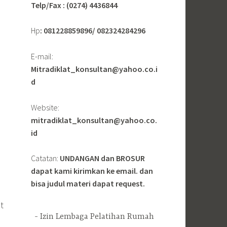
Telp/Fax : (0274) 4436844
Hp
: 081228859896/ 082324284296
E-mail:
Mitradiklat_konsultan@yahoo.co.i
d
Website:
mitradiklat_konsultan@yahoo.co.
id
Catatan:
UNDANGAN dan BROSUR
dapat kami kirimkan ke email. dan
bisa judul materi dapat request.
t
Izin Lembaga Pelatihan Rumah