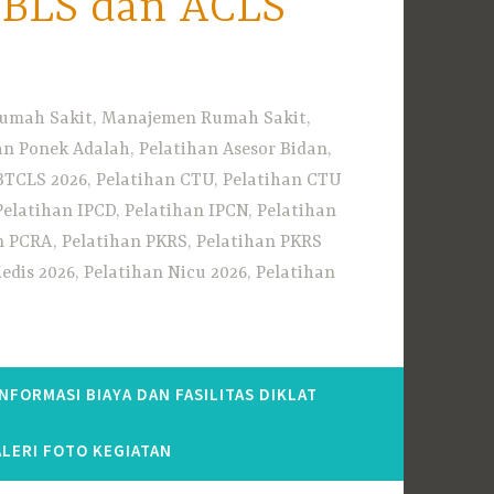
i BLS dan ACLS
 Rumah Sakit, Manajemen Rumah Sakit,
 Ponek Adalah, Pelatihan Asesor Bidan,
BTCLS 2026, Pelatihan CTU, Pelatihan CTU
Pelatihan IPCD, Pelatihan IPCN, Pelatihan
n PCRA, Pelatihan PKRS, Pelatihan PKRS
dis 2026, Pelatihan Nicu 2026, Pelatihan
INFORMASI BIAYA DAN FASILITAS DIKLAT
LERI FOTO KEGIATAN