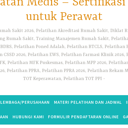
tan Medis – Sertifikas
untuk Perawat
umah Sakit 2026, Pelatihan Akreditasi Rumah Sakit, Diklat
ng Rumah Sakit, Training Manajemen Rumah Sakit, Pelatihan
 BDRS, Pelatihan Poned Adalah, Pelatihan BTCLS, Pelatihan 
n CSSD 2026, Pelatihan EWS, Pelatihan Farmasi Klinik 2026, 
K, Pelatihan MFK Puskesmas, Pelatihan MPP 2026, Pelatiha
26, Pelatihan PPRA, Pelatihan PPRA 2026, Pelatihan Rekam Me
TOT Keperawatan, Pelatihan TOT PPI
S LEMBAGA/PERUSAHAAN
MATERI PELATIHAN DAN JADWAL
TAAN
HUBUNGI KAMI
FORMULIR PENDAFTARAN ONLINE
GA