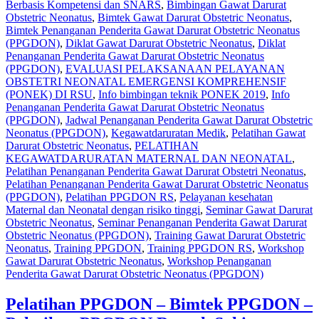
Berbasis Kompetensi dan SNARS‎
,
Bimbingan Gawat Darurat
Obstetric Neonatus
,
Bimtek Gawat Darurat Obstetric Neonatus
,
Bimtek Penanganan Penderita Gawat Darurat Obstetric Neonatus
(PPGDON)
,
Diklat Gawat Darurat Obstetric Neonatus
,
Diklat
Penanganan Penderita Gawat Darurat Obstetric Neonatus
(PPGDON)
,
EVALUASI PELAKSANAAN PELAYANAN
OBSTETRI NEONATAL EMERGENSI KOMPREHENSIF
(PONEK) DI RSU
,
Info bimbingan teknik PONEK 2019
,
Info
Penanganan Penderita Gawat Darurat Obstetric Neonatus
(PPGDON)
,
Jadwal Penanganan Penderita Gawat Darurat Obstetric
Neonatus (PPGDON)
,
Kegawatdaruratan Medik
,
Pelatihan Gawat
Darurat Obstetric Neonatus
,
PELATIHAN
KEGAWATDARURATAN MATERNAL DAN NEONATAL
,
Pelatihan Penanganan Penderita Gawat Darurat Obstetri Neonatus
,
Pelatihan Penanganan Penderita Gawat Darurat Obstetric Neonatus
(PPGDON)
,
Pelatihan PPGDON RS
,
Pelayanan kesehatan
Maternal dan Neonatal dengan risiko tinggi
,
Seminar Gawat Darurat
Obstetric Neonatus
,
Seminar Penanganan Penderita Gawat Darurat
Obstetric Neonatus (PPGDON)
,
Training Gawat Darurat Obstetric
Neonatus
,
Training PPGDON
,
Training PPGDON RS
,
Workshop
Gawat Darurat Obstetric Neonatus
,
Workshop Penanganan
Penderita Gawat Darurat Obstetric Neonatus (PPGDON)
Pelatihan PPGDON – Bimtek PPGDON –