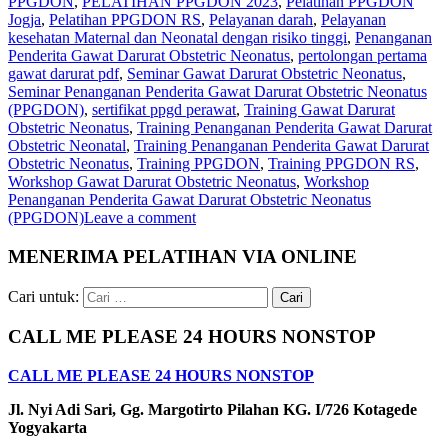
PPGDON
,
PELATIHAN PPGDON 2023
,
Pelatihan PPGDON
Jogja
,
Pelatihan PPGDON RS
,
Pelayanan darah
,
Pelayanan
kesehatan Maternal dan Neonatal dengan risiko tinggi
,
Penanganan
Penderita Gawat Darurat Obstetric Neonatus
,
pertolongan pertama
gawat darurat pdf
,
Seminar Gawat Darurat Obstetric Neonatus
,
Seminar Penanganan Penderita Gawat Darurat Obstetric Neonatus
(PPGDON)
,
sertifikat ppgd perawat
,
Training Gawat Darurat
Obstetric Neonatus
,
Training Penanganan Penderita Gawat Darurat
Obstetric Neonatal
,
Training Penanganan Penderita Gawat Darurat
Obstetric Neonatus
,
Training PPGDON
,
Training PPGDON RS
,
Workshop Gawat Darurat Obstetric Neonatus
,
Workshop
Penanganan Penderita Gawat Darurat Obstetric Neonatus
(PPGDON)
Leave a comment
MENERIMA PELATIHAN VIA ONLINE
Cari untuk:
CALL ME PLEASE 24 HOURS NONSTOP
CALL ME PLEASE 24 HOURS NONSTOP
Jl. Nyi Adi Sari, Gg. Margotirto Pilahan KG. I/726 Kotagede
Yogyakarta