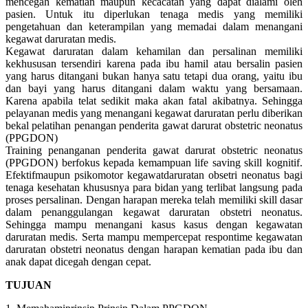
mencegah kematian maupun kecacatan yang dapat dialami oleh
pasien. Untuk itu diperlukan tenaga medis yang memiliki
pengetahuan dan keterampilan yang memadai dalam menangani
kegawat daruratan medis.
Kegawat daruratan dalam kehamilan dan persalinan memiliki
kekhususan tersendiri karena pada ibu hamil atau bersalin pasien
yang harus ditangani bukan hanya satu tetapi dua orang, yaitu ibu
dan bayi yang harus ditangani dalam waktu yang bersamaan.
Karena apabila telat sedikit maka akan fatal akibatnya. Sehingga
pelayanan medis yang menangani kegawat daruratan perlu diberikan
bekal pelatihan penangan penderita gawat darurat obstetric neonatus
(PPGDON)
Training penanganan penderita gawat darurat obstetric neonatus
(PPGDON) berfokus kepada kemampuan life saving skill kognitif.
Efektifmaupun psikomotor kegawatdaruratan obsetri neonatus bagi
tenaga kesehatan khususnya para bidan yang terlibat langsung pada
proses persalinan. Dengan harapan mereka telah memiliki skill dasar
dalam penanggulangan kegawat daruratan obstetri neonatus.
Sehingga mampu menangani kasus kasus dengan kegawatan
daruratan medis. Serta mampu mempercepat respontime kegawatan
daruratan obstetri neonatus dengan harapan kematian pada ibu dan
anak dapat dicegah dengan cepat.
TUJUAN