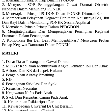
1. Memahamiprinsip Prinsip Dalam PPGDON
2. Menyusun SOP Penanggulangan Gawat Darurat Obstetric
Neonatal Dalam Menunjang PONEK
3. Menerapkan Prinsip PPGDON Dalam PONEK Dirumah Sakit
4. Memberikan Pelayanan Kegawat Daruratan Khususnya Bagi Ibu
Dan Bayi Dalam Mendukung PONEK Secara Aoptimal
5. Memahami Prinsip Prinsip Dalam PPDGDON
6. Mengintegrasikan Dan Memperagakan Penangnan Kegawat
Daruratan Dalam Penanganan
7. Komplikasi Ibu Dan Bayi Mengidentifikasi/ Menyusun Protap
Protap Kegawat Daruratan Dalam PONEK
MATERI
1. Dasar Dasar Penanganan Gawat Darurat
2. MDGs : Kebijakan Menurunkan Angka Kematian Ibu Dan Anak
3. Arborsi Dan KB dari aspek Hukum
4. Pengelolaan Airway Breathing
5. RJP
6. Penanganan Sirkulasi Dan Syok
7. Resusitasi Neonatus
8. Kegawatan Nafas Pada Anak
9. Syok Dan Resusitasi Cairan Pada Anak
10. Kedaruratan Psikiatripost Partum
11. Kewaspadaan Universal Di Unit Bersalin
12. Kegawatandaruratan Obsterti