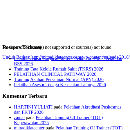
Pos-pos Terbaru
Media error: Format(s) not supported or source(s) not found
Unduh Berkas: http://mitradiklatcenter.com/wp-content/uploads/
Pelatihan Basic Surgical Skills – Pelatihan BSS – Pelatihan
BSS 2026
Training Tata Kelola Rumah Sakit (TKRS) 2026
00:00
PELATIHAN CLINICAL PATHWAY 2026
Training Asuhan Persalinan Normal (APN) 2026
Pelatihan Asesor Tenaga Kesehatan Lainnya 2026
Komentar Terbaru
HARTINI YULIATI
pada
Pelatihan Akreditasi Puskesmas
dan FKTP 2026
zainal
pada
Pelatihan Training Of Trainer (TOT)
Keperawatan 2025
mitradiklatcenter
pada
Pelatihan Training Of Trainer (TOT)