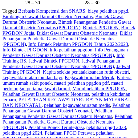
28 – 30
28 – 30
Tagged
Berbasis Kompetensi dan SNARS‎
,
biaya pelatihan ppgd
,
Bimbingan Gawat Darurat Obstetric Neonatus
,
Bimtek Gawat
Darurat Obstetric Neonatus
,
Bimtek Penanganan Penderita Gawat
Darurat Obstetric Neonatus (PPGDON)
,
Bimtek PPGDON
,
Bimtek
PPGDON Jogja
,
Diklat Gawat Darurat Obstetric Neonatus
,
Diklat
Penanganan Penderita Gawat Darurat Obstetric Neonatus
(PPGDON)
,
Info Bimtek Pelatihan PPGDON Tahun 2022/2023
,
Info Bimtek PPGDON
,
info pelatihan ppgdon
,
Info Penanganan
Penderita Gawat Darurat Obstetric Neonatus (PPGDON)
,
Info
Training RS‎
,
Jadwal Bimtek PPGDON
,
Jadwal Penanganan
Penderita Gawat Darurat Obstetric Neonatus (PPGDON)
,
Jadwal
Training PPGDON
,
Kapita selekta penatalaksanaan rutin obstetri
,
kegawatdaruratan ibu dan bayi
,
Kegawatdaruratan Medik
,
Kriteria
umum rumah sakit ponek
,
materi pelatihan ppgdon pdf
,
materi
pertolongan pertama gawat darurat
,
Modul pelatihan PPGDON
,
Pelatihan Gawat Darurat Obstetric Neonatus
,
pelatihan kebidanan
terbaru
,
PELATIHAN KEGAWATDARURATAN MATERNAL
DAN NEONATAL
,
pelatihan kegawatdaruratan medis
,
Pelatihan
Penanganan Gawat Darurat Obstetri Neonatal
,
Pelatihan
Penanganan Penderita Gawat Darurat Obstetri Neonatus
,
Pelatihan
Penanganan Penderita Gawat Darurat Obstetric Neonatus
(PPGDON)
,
Pelatihan Ponek Terintegrasi
,
pelatihan ppgd 2023
,
pelatihan ppgd 2024
,
Pelatihan PPGD Perawat
,
pelatihan