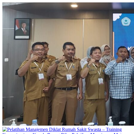
Skip
to
content