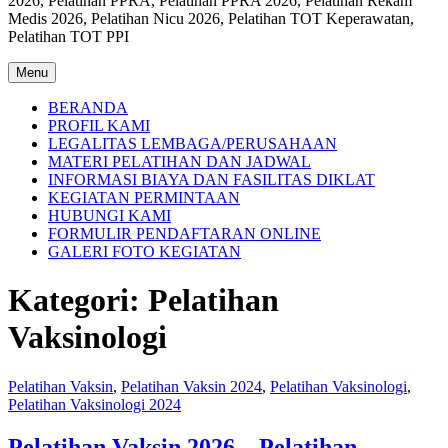
2026, Pelatihan PPRA, Pelatihan PPRA 2026, Pelatihan Rekam
Medis 2026, Pelatihan Nicu 2026, Pelatihan TOT Keperawatan,
Pelatihan TOT PPI
Menu
BERANDA
PROFIL KAMI
LEGALITAS LEMBAGA/PERUSAHAAN
MATERI PELATIHAN DAN JADWAL
INFORMASI BIAYA DAN FASILITAS DIKLAT
KEGIATAN PERMINTAAN
HUBUNGI KAMI
FORMULIR PENDAFTARAN ONLINE
GALERI FOTO KEGIATAN
Kategori:
Pelatihan
Vaksinologi
Pelatihan Vaksin
,
Pelatihan Vaksin 2024
,
Pelatihan Vaksinologi
,
Pelatihan Vaksinologi 2024
Pelatihan Vaksin 2026 – Pelatihan