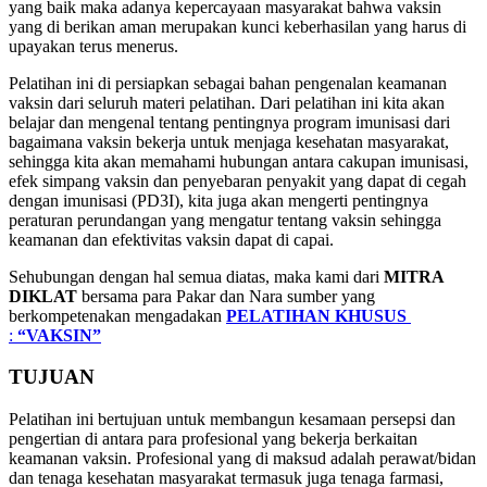
yang baik maka adanya kepercayaan masyarakat bahwa vaksin
yang di berikan aman merupakan kunci keberhasilan yang harus di
upayakan terus menerus.
Pelatihan ini di persiapkan sebagai bahan pengenalan keamanan
vaksin dari seluruh materi pelatihan. Dari pelatihan ini kita akan
belajar dan mengenal tentang pentingnya program imunisasi dari
bagaimana vaksin bekerja untuk menjaga kesehatan masyarakat,
sehingga kita akan memahami hubungan antara cakupan imunisasi,
efek simpang vaksin dan penyebaran penyakit yang dapat di cegah
dengan imunisasi (PD3I), kita juga akan mengerti pentingnya
peraturan perundangan yang mengatur tentang vaksin sehingga
keamanan dan efektivitas vaksin dapat di capai.
Sehubungan dengan hal semua diatas, maka kami dari
MITRA
DIKLAT
bersama para Pakar dan Nara sumber yang
berkompetenakan mengadakan
PELATIHAN KHUSUS
:
“VAKSIN”
TUJUAN
Pelatihan ini bertujuan untuk membangun kesamaan persepsi dan
pengertian di antara para profesional yang bekerja berkaitan
keamanan vaksin. Profesional yang di maksud adalah perawat/bidan
dan tenaga kesehatan masyarakat termasuk juga tenaga farmasi,