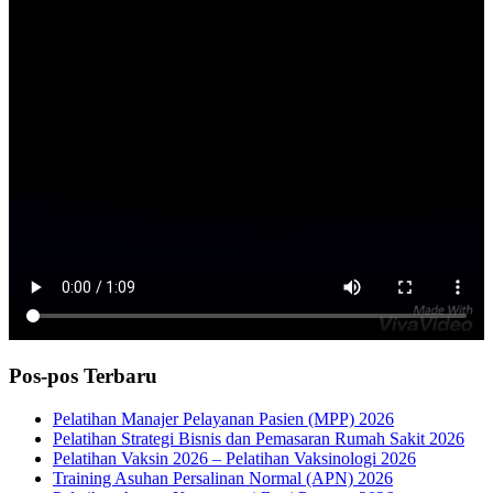
Pos-pos Terbaru
Pelatihan Manajer Pelayanan Pasien (MPP) 2026
Pelatihan Strategi Bisnis dan Pemasaran Rumah Sakit 2026
Pelatihan Vaksin 2026 – Pelatihan Vaksinologi 2026
Training Asuhan Persalinan Normal (APN) 2026