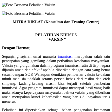
MITRA DIKLAT (Konsultan dan Traning Center)
PELATIHAN KHUSUS
“VAKSIN”
Dengan Hormat,
Sepanjang sejarah umat manusia
imunisasi
merupakan salah satu
pencapaian yang gemilang dalam perbaikan kesehatan masyarakat.
Vaksin yang digunakan dalam program imunisasi rutin di tiap negara
dijamin aman dan efektif apabila diberikan dengan cara yang benar
sesuai dengan SOP. Walaupun demikian pemberian vaksin ke dalam
tubuh manusia tidaklah seratus persen bebas dari resiko dan efek
simpang, kadang-kadang masih bisa terjadi setelah pemberian
imunisasi. Agar program imunisasi dapat mencapai hasil yang baik
maka adanya kepercayaan masyarakat bahwa vaksin yang diberikan
aman merupakan kunci keberhasilan yang harus diupayakan terus
menerus.
Pelatihan ini dipersiapkan sebagai bahan pengenalan keamanan