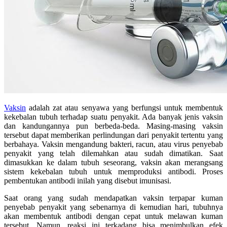
Vaksin
adalah zat atau senyawa yang berfungsi untuk membentuk
kekebalan tubuh terhadap suatu penyakit. Ada banyak jenis vaksin
dan kandungannya pun berbeda-beda. Masing-masing vaksin
tersebut dapat memberikan perlindungan dari penyakit tertentu yang
berbahaya. Vaksin mengandung bakteri, racun, atau virus penyebab
penyakit yang telah dilemahkan atau sudah dimatikan. Saat
dimasukkan ke dalam tubuh seseorang, vaksin akan merangsang
sistem kekebalan tubuh untuk memproduksi antibodi. Proses
pembentukan antibodi inilah yang disebut imunisasi.
Saat orang yang sudah mendapatkan vaksin terpapar kuman
penyebab penyakit yang sebenarnya di kemudian hari, tubuhnya
akan membentuk antibodi dengan cepat untuk melawan kuman
tersebut. Namun, reaksi ini terkadang bisa menimbulkan efek