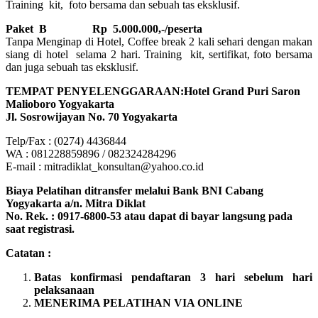
Training kit, foto bersama dan sebuah tas eksklusif.
Paket B
Rp 5.000.000,-/peserta
Tanpa Menginap di Hotel, Coffee break 2 kali sehari dengan makan
siang di hotel selama 2 hari. Training kit, sertifikat, foto bersama
dan juga sebuah tas eksklusif.
TEMPAT PENYELENGGARAAN:Hotel Grand Puri Saron
Malioboro Yogyakarta
Jl. Sosrowijayan No. 70 Yogyakarta
Telp/Fax : (0274) 4436844
WA : 081228859896 / 082324284296
E-mail : mitradiklat_konsultan@yahoo.co.id
Biaya Pelatihan ditransfer melalui Bank BNI Cabang
Yogyakarta a/n. Mitra Diklat
No. Rek. : 0917-6800-53 atau dapat di bayar langsung pada
saat registrasi.
Catatan :
Batas konfirmasi pendaftaran 3 hari sebelum hari
pelaksanaan
MENERIMA PELATIHAN VIA ONLINE