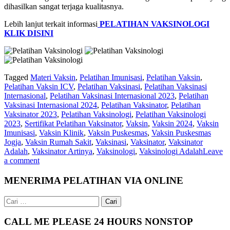
dihasilkan sangat terjaga kualitasnya.
Lebih lanjut terkait informasi
PELATIHAN VAKSINOLOGI
KLIK DISINI
Tagged
Materi Vaksin
,
Pelatihan Imunisasi
,
Pelatihan Vaksin
,
Pelatihan Vaksin ICV
,
Pelatihan Vaksinasi
,
Pelatihan Vaksinasi
Internasional
,
Pelatihan Vaksinasi Internasional 2023
,
Pelatihan
Vaksinasi Internasional 2024
,
Pelatihan Vaksinator
,
Pelatihan
Vaksinator 2023
,
Pelatihan Vaksinologi
,
Pelatihan Vaksinologi
2023
,
Sertifikat Pelatihan Vaksinator
,
Vaksin
,
Vaksin 2024
,
Vaksin
Imunisasi
,
Vaksin Klinik
,
Vaksin Puskesmas
,
Vaksin Puskesmas
Jogja
,
Vaksin Rumah Sakit
,
Vaksinasi
,
Vaksinator
,
Vaksinator
Adalah
,
Vaksinator Artinya
,
Vaksinologi
,
Vaksinologi Adalah
Leave
a comment
MENERIMA PELATIHAN VIA ONLINE
Cari
untuk:
CALL ME PLEASE 24 HOURS NONSTOP