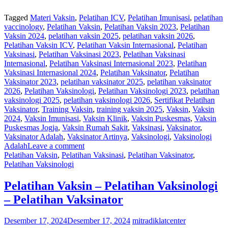
Tagged
Materi Vaksin
,
Pelatihan ICV
,
Pelatihan Imunisasi
,
pelatihan
vaccinology
,
Pelatihan Vaksin
,
Pelatihan Vaksin 2023
,
Pelatihan
Vaksin 2024
,
pelatihan vaksin 2025
,
pelatihan vaksin 2026
,
Pelatihan Vaksin ICV
,
Pelatihan Vaksin Internasional
,
Pelatihan
Vaksinasi
,
Pelatihan Vaksinasi 2023
,
Pelatihan Vaksinasi
Internasional
,
Pelatihan Vaksinasi Internasional 2023
,
Pelatihan
Vaksinasi Internasional 2024
,
Pelatihan Vaksinator
,
Pelatihan
Vaksinator 2023
,
pelatihan vaksinator 2025
,
pelatihan vaksinator
2026
,
Pelatihan Vaksinologi
,
Pelatihan Vaksinologi 2023
,
pelatihan
vaksinologi 2025
,
pelatihan vaksinologi 2026
,
Sertifikat Pelatihan
Vaksinator
,
Training Vaksin
,
training vaksin 2025
,
Vaksin
,
Vaksin
2024
,
Vaksin Imunisasi
,
Vaksin Klinik
,
Vaksin Puskesmas
,
Vaksin
Puskesmas Jogja
,
Vaksin Rumah Sakit
,
Vaksinasi
,
Vaksinator
,
Vaksinator Adalah
,
Vaksinator Artinya
,
Vaksinologi
,
Vaksinologi
Adalah
Leave a comment
Pelatihan Vaksin
,
Pelatihan Vaksinasi
,
Pelatihan Vaksinator
,
Pelatihan Vaksinologi
Pelatihan Vaksin – Pelatihan Vaksinologi
– Pelatihan Vaksinator
Desember 17, 2024
Desember 17, 2024
mitradiklatcenter