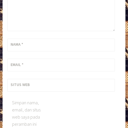
NAMA
*
EMAIL
*
SITUS WEB
Simpan nama,
email, dan situs
web saya pada
peramban ini