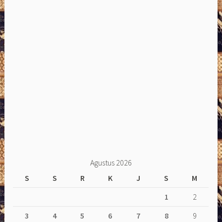
Agustus 2026
S
S
R
K
J
S
M
1
2
3
4
5
6
7
8
9