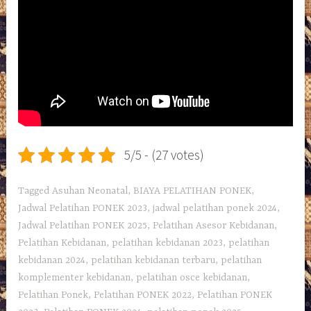
5/5 - (27 votes)
Tagged
Asuhan Neonatal
,
BIAYA PELATIHAN PONEK
,
Jadwal Pelatihan PONEK 2023
,
jadwal pelatihan ponek 2024
,
Jadwal Pelatihan PONEK 2025
,
Pelatihan Asesor Kebidanan
,
Pelatihan Kebidanan
,
pelatihan kebidanan 2023
,
pelatihan
kebidanan 2024
,
pelatihan kebidanan terbaru
,
pelatihan
komplementer kebidanan
,
pelatihan osce kebidanan
,
Pelatihan Ponek
,
Pelatihan PONEK 2022
,
Pelatihan PONEK