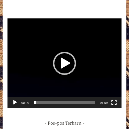
Pemutar
Video
00:00
01:09
Pos-pos Terbaru