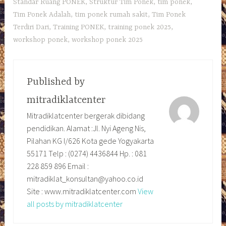
Standar Ruang PONEK
,
Struktur Tim Ponek
,
tim ponek
,
Tim Ponek Adalah
,
tim ponek rumah sakit
,
Tim Ponek
Terdiri Dari
,
Training PONEK
,
training ponek 2025
,
workshop ponek
,
workshop ponek 2025
Published by
mitradiklatcenter
Mitradiklatcenter bergerak dibidang
pendidikan. Alamat :Jl. Nyi Ageng Nis,
Pilahan KG I/626 Kota gede Yogyakarta
55171 Telp : (0274) 4436844 Hp. : 081
228 859 896 Email :
mitradiklat_konsultan@yahoo.co.id
Site : www.mitradiklatcenter.com
View
all posts by mitradiklatcenter