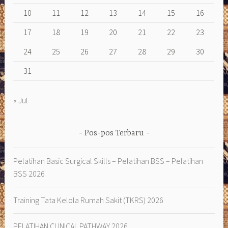
10
11
12
13
14
15
16
17
18
19
20
21
22
23
24
25
26
27
28
29
30
31
« Jul
Pos-pos Terbaru
Pelatihan Basic Surgical Skills – Pelatihan BSS – Pelatihan
BSS 2026
Training Tata Kelola Rumah Sakit (TKRS) 2026
PELATIHAN CLINICAL PATHWAY 2026