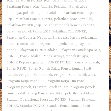
2023
,
Pelatihan PONEK 2024
,
pelatihan ponek 2025
,
Pelatihan Ponek 2025 Jakarta
,
Pelatihan Ponek 2025
Surabaya
,
pelatihan ponek adalah
,
Pelatihan Ponek Apa
Saja
,
Pelatihan Ponek Jakarta
,
pelatihan ponek jnpk-kr
,
Pelatihan PONEK Jogja
,
pelatihan ponek kemenkes 2025
,
pelatihan ponek tahun 2025
,
Pelatihan Tim PONEK
,
Pelayanan Obstetri Neonatal Emergensi Dasar
,
pelayanan
obstetri neonatal emergensi komprehensif
,
pelayanan
ponek
,
Pelayanan PONEK adalah
,
Pelayanan Ponek Apa Saja
,
PONEK
,
Ponek adalah
,
Ponek artinya
,
ponek itu apa
,
PONEK Kepanjangan dari
,
PONEK PONED
,
ponek rs adalah
,
Ponek RSUD
,
Ponek Rumah Sakit
,
Ponek Rumah Sakit
Adalah
,
Program Kerja Ponek
,
Program Kerja Ponek 2025
,
Program Kerja Ponek RS
,
Program Kerja Tim Ponek
,
program ponek
,
Program Ponek 24 Jam
,
program ponek
rumah sakit
,
Ruang Ponek
,
sertifikat pelatihan kebidanan
,
Standar Operasional Prosedur PONEK
,
Standar Pelayanan
PONEK
,
Standar PONEK
,
Standar Ponek Rumah Sakit
,