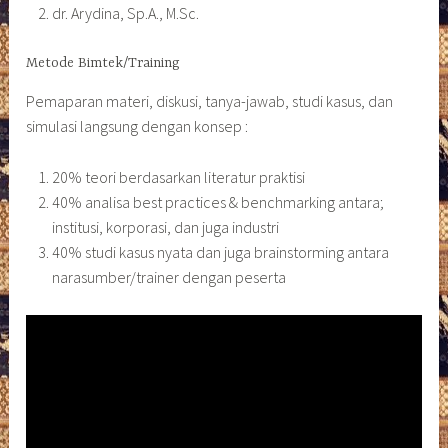
dr. Arydina, Sp.A., M.Sc.
Metode Bimtek/Training
Pemaparan materi, diskusi, tanya-jawab, studi kasus, dan
simulasi langsung dengan konsep :
20% teori berdasarkan literatur praktisi
40% analisa best practices & benchmarking antara;
institusi, korporasi, dan juga industri
40% studi kasus nyata dan juga brainstorming antara
narasumber/trainer dengan peserta