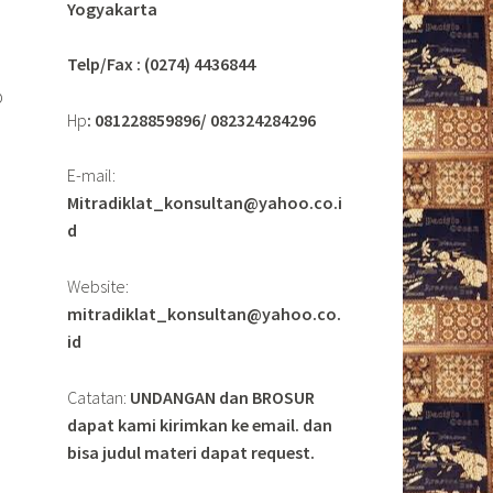
Yogyakarta
Telp/Fax : (0274) 4436844
p
Hp
: 081228859896/ 082324284296
E-mail:
Mitradiklat_konsultan@yahoo.co.i
d
Website:
mitradiklat_konsultan@yahoo.co.
id
Catatan:
UNDANGAN dan BROSUR
dapat kami kirimkan ke email. dan
bisa judul materi dapat request.