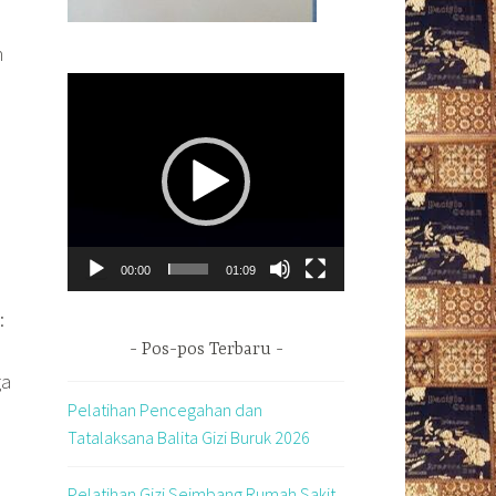
n
Pemutar
Video
00:00
01:09
:
Pos-pos Terbaru
ga
Pelatihan Pencegahan dan
Tatalaksana Balita Gizi Buruk 2026
Pelatihan Gizi Seimbang Rumah Sakit