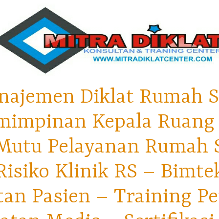
najemen Diklat Rumah S
mimpinan Kepala Ruang 
utu Pelayanan Rumah Sa
isiko Klinik RS – Bimt
tan Pasien – Training P