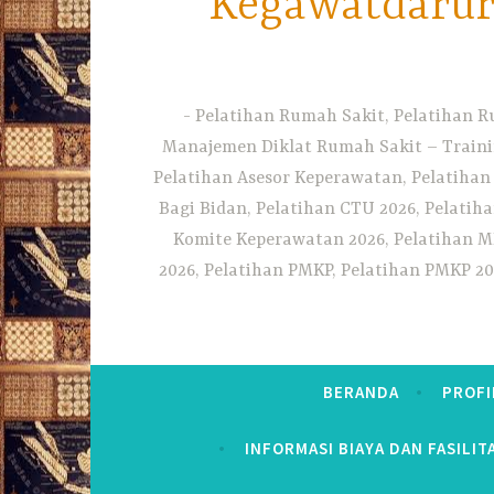
Kegawatdarura
Pelatihan Rumah Sakit, Pelatihan R
Manajemen Diklat Rumah Sakit – Traini
Pelatihan Asesor Keperawatan, Pelatihan
Bagi Bidan, Pelatihan CTU 2026, Pelatiha
Komite Keperawatan 2026, Pelatihan MF
2026, Pelatihan PMKP, Pelatihan PMKP 20
BERANDA
PROFI
INFORMASI BIAYA DAN FASILIT