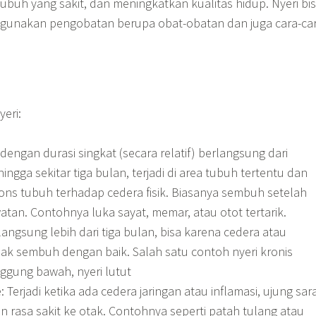
ubuh yang sakit, dan meningkatkan kualitas hidup. Nyeri bi
ggunakan pengobatan berupa obat-obatan dan juga cara-ca
yeri:
 dengan durasi singkat (secara relatif) berlangsung dari
ngga sekitar tiga bulan, terjadi di area tubuh tertentu dan
ns tubuh terhadap cedera fisik. Biasanya sembuh setelah
an. Contohnya luka sayat, memar, atau otot tertarik.
langsung lebih dari tiga bulan, bisa karena cedera atau
dak sembuh dengan baik. Salah satu contoh nyeri kronis
ggung bawah, nyeri lutut
: Terjadi ketika ada cedera jaringan atau inflamasi, ujung sar
 rasa sakit ke otak. Contohnya seperti patah tulang atau