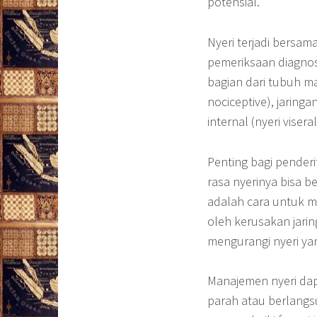
potensial.
Nyeri terjadi bersa
pemeriksaan diagnos
bagian dari tubuh man
nociceptive), jaringan
internal (nyeri viser
Penting bagi pender
rasa nyerinya bisa 
adalah cara untuk m
oleh kerusakan jari
mengurangi nyeri yan
Manajemen nyeri dap
parah atau berlangsu