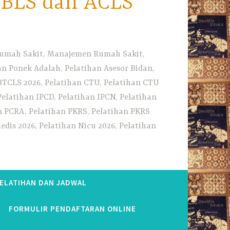
i BLS dan ACLS
 Rumah Sakit, Manajemen Rumah Sakit,
 Ponek Adalah, Pelatihan Asesor Bidan,
BTCLS 2026, Pelatihan CTU, Pelatihan CTU
Pelatihan IPCD, Pelatihan IPCN, Pelatihan
n PCRA, Pelatihan PKRS, Pelatihan PKRS
dis 2026, Pelatihan Nicu 2026, Pelatihan
PELATIHAN DAN JADWAL
FORMULIR PENDAFTARAN ONLINE