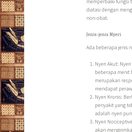
memperbaiki fungsi t
diatasi dengan men
non-obat.
Jenis-jenis Nyeri
Ada beberapa jenis n
Nyeri Akut: Nyeri
beberapa menit hi
merupakan respo
mendapat perawat
Nyeri Kronis: Ber
penyakit yang ti
adalah nyeri pun
Nyeri Nociceptive
akan mengirimkan