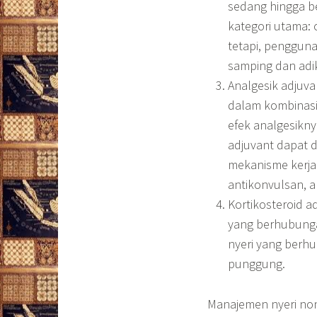
sedang hingga ber
kategori utama: o
tetapi, pengguna
samping dan adik
Analgesik adjuv
dalam kombinasi
efek analgesikny
adjuvant dapat d
mekanisme kerja 
antikonvulsan, an
Kortikosteroid a
yang berhubung
nyeri yang berhu
punggung.
Manajemen nyeri non