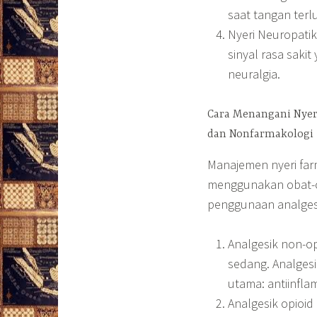
saat tangan terl
Nyeri Neuropati
sinyal rasa sakit
neuralgia.
Cara Menangani Nye
dan Nonfarmakologi
Manajemen nyeri far
menggunakan obat-ob
penggunaan analgesik
Analgesik non-op
sedang. Analgesik
utama: antiinfla
Analgesik opioid