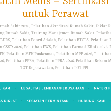
tan Medis – Sertifikas
untuk Perawat
umah Sakit 2026, Pelatihan Akreditasi Rumah Sakit, Diklat
ng Rumah Sakit, Training Manajemen Rumah Sakit, Pelatihan
 BDRS, Pelatihan Poned Adalah, Pelatihan BTCLS, Pelatihan 
n CSSD 2026, Pelatihan EWS, Pelatihan Farmasi Klinik 2026, 
K, Pelatihan MFK Puskesmas, Pelatihan MPP 2026, Pelatiha
26, Pelatihan PPRA, Pelatihan PPRA 2026, Pelatihan Rekam Me
TOT Keperawatan, Pelatihan TOT PPI
L KAMI
LEGALITAS LEMBAGA/PERUSAHAAN
MATERI 
AS DIKLAT
KEGIATAN PERMINTAAN
HUBUNGI KAMI