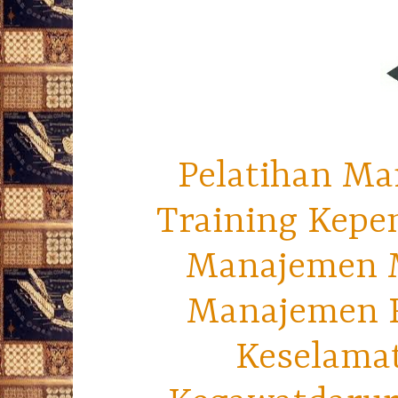
Pelatihan Ma
Training Kepe
Manajemen M
Manajemen R
Keselama