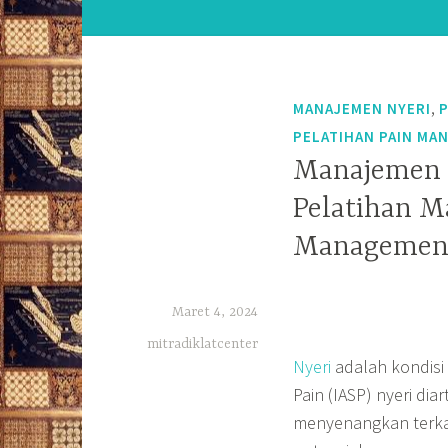
,
MANAJEMEN NYERI
PELATIHAN PAIN MA
Manajemen 
Pelatihan M
Management
Maret 4, 2024
mitradiklatcenter
Nyeri
adalah kondisi 
Pain (IASP) nyeri di
menyenangkan terkai