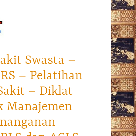
akit Swasta –
RS – Pelatihan
kit – Diklat
ek Manajemen
enanganan