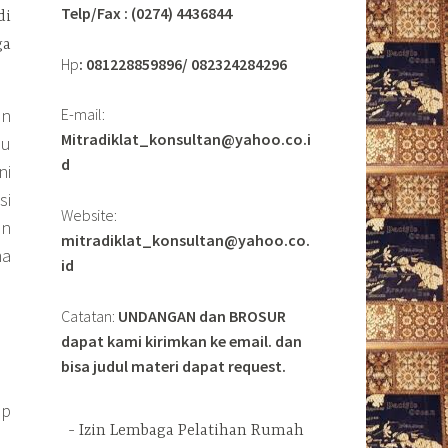
Telp/Fax : (0274) 4436844
di
ga
Hp
: 081228859896/ 082324284296
n
E-mail:
Mitradiklat_konsultan@yahoo.co.i
mu
d
ni
si
Website:
an
mitradiklat_konsultan@yahoo.co.
ma
id
Catatan:
UNDANGAN dan BROSUR
dapat kami kirimkan ke email. dan
bisa judul materi dapat request.
ap
Izin Lembaga Pelatihan Rumah