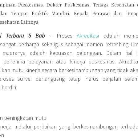
mpinan Puskesmas, Dokter Puskesmas, Tenaga Kesehatan 
 dan Tempat Praktik Mandiri, Kepala Perawat dan Tena
Kesehatan Lainnya.
asi Terbaru 5 Bab
– Proses
Akreditasi
adalah mome
sangat berharga sekaligus sebagai momen refreshing Il
 muaranya adalah kepuasan pelanggan. Dalam hal i
 penerima pelayanan atau kinerja puskesmas. Akredita
ikan mutu kinerja secara berkesinambungan yang tidak ak
proses survei berlangusng tetapi harus berjalan sela
berdiri.
n peningkatan mutu
inerja melalui perbaikan yang berkesinambungan terhad
en