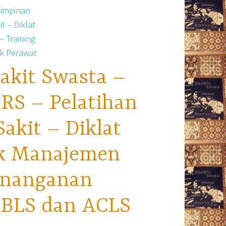
akit Swasta –
RS – Pelatihan
kit – Diklat
ek Manajemen
enanganan
i BLS dan ACLS