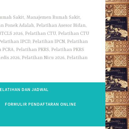
 Rumah Sakit, Manajemen Rumah Sakit,
 Ponek Adalah, Pelatihan Asesor Bidan,
BTCLS 2026, Pelatihan CTU, Pelatihan CTU
Pelatihan IPCD, Pelatihan IPCN, Pelatihan
n PCRA, Pelatihan PKRS, Pelatihan PKRS
dis 2026, Pelatihan Nicu 2026, Pelatihan
PELATIHAN DAN JADWAL
FORMULIR PENDAFTARAN ONLINE