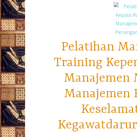
Pelatihan Ma
Training Kepe
Manajemen M
Manajemen R
Keselama
Kegawatdarura