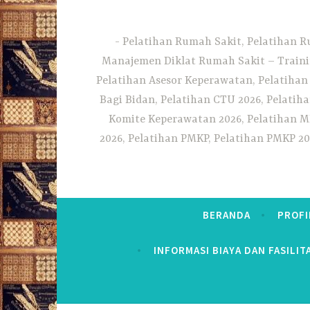
Pelatihan Rumah Sakit, Pelatihan R
Manajemen Diklat Rumah Sakit – Traini
Pelatihan Asesor Keperawatan, Pelatihan
Bagi Bidan, Pelatihan CTU 2026, Pelatiha
Komite Keperawatan 2026, Pelatihan MF
2026, Pelatihan PMKP, Pelatihan PMKP 20
BERANDA
PROFI
INFORMASI BIAYA DAN FASILIT