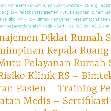
najemen Diklat Rumah S
mimpinan Kepala Ruang 
utu Pelayanan Rumah Sa
isiko Klinik RS – Bimt
tan Pasien – Training P
tan Medis – Sertifikas