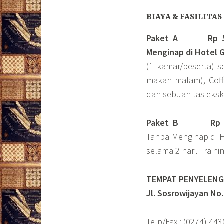
BIAYA & FASILITAS
Paket A Rp 5.50
Menginap di Hotel G
(1 kamar/peserta) 
makan malam), Coffee
dan sebuah tas ekskl
Paket B
Rp 4.
Tanpa Menginap di H
selama 2 hari. Traini
TEMPAT PENYELENGG
Jl. Sosrowijayan No
Telp/Fax : (0274) 44