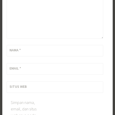
NAMA
*
EMAIL
*
SITUS WEB
Simpan nama,
email, dan situs