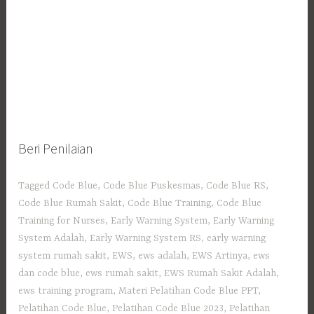
Beri Penilaian
Tagged
Code Blue
,
Code Blue Puskesmas
,
Code Blue RS
,
Code Blue Rumah Sakit
,
Code Blue Training
,
Code Blue
Training for Nurses
,
Early Warning System
,
Early Warning
System Adalah
,
Early Warning System RS
,
early warning
system rumah sakit
,
EWS
,
ews adalah
,
EWS Artinya
,
ews
dan code blue
,
ews rumah sakit
,
EWS Rumah Sakit Adalah
,
ews training program
,
Materi Pelatihan Code Blue PPT
,
Pelatihan Code Blue
,
Pelatihan Code Blue 2023
,
Pelatihan