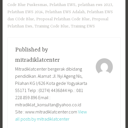
Code Blue Puskesmas
,
Pelatihan EWS
,
pelatihan ews 2023
,
Pelatihan EWS 2024
,
Pelatihan EWS Adalah
,
Pelatihan EWS
dan COde Blue
,
Proposal Pelatihan Code Blue
,
Proposal
Pelatihan Ews
,
Training Code Blue
,
Training EWS
Published by
mitradiklatcenter
Mitradiklatcenter bergerak dibidang
pendidikan. Alamat :Jl. Nyi Ageng Nis,
Pilahan KG I/626 Kota gede Yogyakarta
55171 Telp : (0274) 4436844 Hp. : 081
228 859 896 Email :
mitradiklat_konsultan@yahoo.co.id
Site : www.mitradiklatcenter.com
View
all posts by mitradiklatcenter