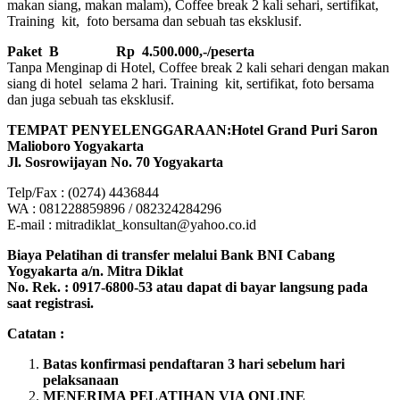
makan siang, makan malam), Coffee break 2 kali sehari, sertifikat,
Training kit, foto bersama dan sebuah tas eksklusif.
Paket B
Rp 4.500.000,-/peserta
Tanpa Menginap di Hotel, Coffee break 2 kali sehari dengan makan
siang di hotel selama 2 hari. Training kit, sertifikat, foto bersama
dan juga sebuah tas eksklusif.
TEMPAT PENYELENGGARAAN:Hotel Grand Puri Saron
Malioboro Yogyakarta
Jl. Sosrowijayan No. 70 Yogyakarta
Telp/Fax : (0274) 4436844
WA : 081228859896 / 082324284296
E-mail : mitradiklat_konsultan@yahoo.co.id
Biaya Pelatihan di transfer melalui Bank BNI Cabang
Yogyakarta a/n. Mitra Diklat
No. Rek. : 0917-6800-53 atau dapat di bayar langsung pada
saat registrasi.
Catatan :
Batas konfirmasi pendaftaran 3 hari sebelum hari
pelaksanaan
MENERIMA PELATIHAN VIA ONLINE