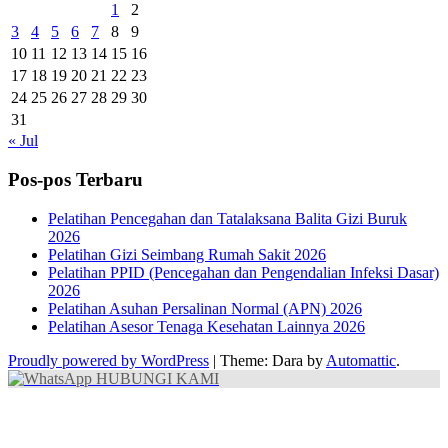
1
2
3
4
5
6
7
8
9
10
11
12
13
14
15
16
17
18
19
20
21
22
23
24
25
26
27
28
29
30
31
« Jul
Pos-pos Terbaru
Pelatihan Pencegahan dan Tatalaksana Balita Gizi Buruk
2026
Pelatihan Gizi Seimbang Rumah Sakit 2026
Pelatihan PPID (Pencegahan dan Pengendalian Infeksi Dasar)
2026
Pelatihan Asuhan Persalinan Normal (APN) 2026
Pelatihan Asesor Tenaga Kesehatan Lainnya 2026
Proudly powered by WordPress
|
Theme: Dara by
Automattic
.
HUBUNGI KAMI