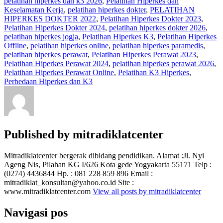
pelatihan hiperkes dan k3 2026
,
Pelatihan Hiperkes dan
Keselamatan Kerja
,
pelatihan hiperkes dokter
,
PELATIHAN
HIPERKES DOKTER 2022
,
Pelatihan Hiperkes Dokter 2023
,
Pelatihan Hiperkes Dokter 2024
,
pelatihan hiperkes dokter 2026
,
pelatihan hiperkes jogja
,
Pelatihan Hiperkes K3
,
Pelatihan Hiperkes
Offline
,
pelatihan hiperkes online
,
pelatihan hiperkes paramedis
,
pelatihan hiperkes perawat
,
Pelatihan Hiperkes Perawat 2023
,
Pelatihan Hiperkes Perawat 2024
,
pelatihan hiperkes perawat 2026
,
Pelatihan Hiperkes Perawat Online
,
Pelatihan K3 Hiperkes
,
Perbedaan Hiperkes dan K3
Published by
mitradiklatcenter
Mitradiklatcenter bergerak dibidang pendidikan. Alamat :Jl. Nyi
Ageng Nis, Pilahan KG I/626 Kota gede Yogyakarta 55171 Telp :
(0274) 4436844 Hp. : 081 228 859 896 Email :
mitradiklat_konsultan@yahoo.co.id Site :
www.mitradiklatcenter.com
View all posts by mitradiklatcenter
Navigasi pos