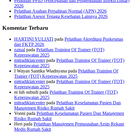
Pelatihan PPID (Pencegahan dan Pengendalian Infeksi Dasar)
2026
Pelatihan Asuhan Persalinan Normal (APN) 2026
Pelatihan Asesor Tenaga Kesehatan Lainnya 2026
Komentar Terbaru
HARTINI YULIATI
pada
Pelatihan Akreditasi Puskesmas
dan FKTP 2026
zainal
pada
Pelatihan Training Of Trainer (TOT)
Keperawatan 2025
mitradiklatcenter
pada
Pelatihan Training Of Trainer (TOT)
Keperawatan 2025
I Wayan Santika Wiadnyana
pada
Pelatihan Training Of
Trainer (TOT) Keperawatan 2025
mitradiklatcenter
pada
Pelatihan Training Of Trainer (TOT)
Keperawatan 2025
ni luh subudi
pada
Pelatihan Training Of Trainer (TOT)
Keperawatan 2025
mitradiklatcenter
pada
Pelatihan Keselamatan Pasien Dan
Manajemen Risiko Rumah Sakit
Vonni
pada
Pelatihan Keselamatan Pasien Dan Manajemen
Risiko Rumah Sakit
Heri
pada
Pelatihan Manajemen Pemusnahan Arsip Rekam
Medis Rumah Sakit