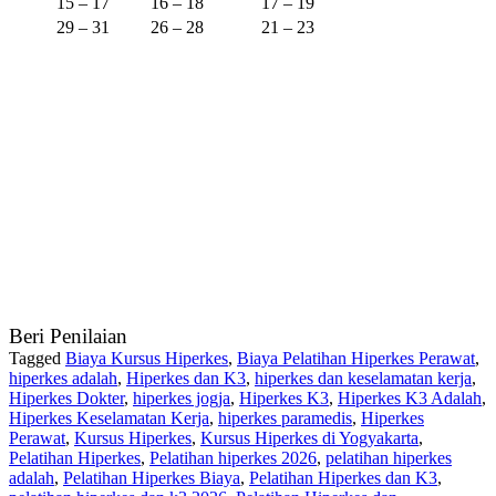
15 – 17
16 – 18
17 – 19
29 – 31
26 – 28
21 – 23
Beri Penilaian
Tagged
Biaya Kursus Hiperkes
,
Biaya Pelatihan Hiperkes Perawat
,
hiperkes adalah
,
Hiperkes dan K3
,
hiperkes dan keselamatan kerja
,
Hiperkes Dokter
,
hiperkes jogja
,
Hiperkes K3
,
Hiperkes K3 Adalah
,
Hiperkes Keselamatan Kerja
,
hiperkes paramedis
,
Hiperkes
Perawat
,
Kursus Hiperkes
,
Kursus Hiperkes di Yogyakarta
,
Pelatihan Hiperkes
,
Pelatihan hiperkes 2026
,
pelatihan hiperkes
adalah
,
Pelatihan Hiperkes Biaya
,
Pelatihan Hiperkes dan K3
,