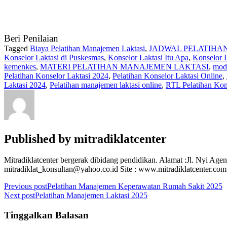
Beri Penilaian
Tagged
Biaya Pelatihan Manajemen Laktasi
,
JADWAL PELATIHA
Konselor Laktasi di Puskesmas
,
Konselor Laktasi Itu Apa
,
Konselor L
kemenkes
,
MATERI PELATIHAN MANAJEMEN LAKTASI
,
modu
Pelatihan Konselor Laktasi 2024
,
Pelatihan Konselor Laktasi Online
,
Laktasi 2024
,
Pelatihan manajemen laktasi online
,
RTL Pelatihan Kon
Published by
mitradiklatcenter
Mitradiklatcenter bergerak dibidang pendidikan. Alamat :Jl. Nyi Ag
mitradiklat_konsultan@yahoo.co.id Site : www.mitradiklatcenter.co
Navigasi
Previous post
Pelatihan Manajemen Keperawatan Rumah Sakit 2025
Next post
Pelatihan Manajemen Laktasi 2025
pos
Tinggalkan Balasan