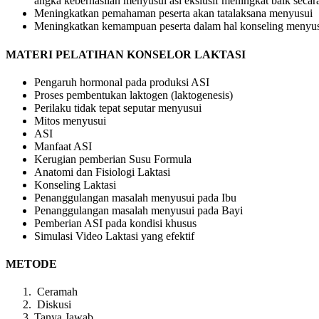
angka keberhasilan menyusui asi ekslusif meningkat baik seca
Meningkatkan pemahaman peserta akan tatalaksana menyusui
Meningkatkan kemampuan peserta dalam hal konseling menyusu
MATERI PELATIHAN KONSELOR LAKTASI
Pengaruh hormonal pada produksi ASI
Proses pembentukan laktogen (laktogenesis)
Perilaku tidak tepat seputar menyusui
Mitos menyusui
ASI
Manfaat ASI
Kerugian pemberian Susu Formula
Anatomi dan Fisiologi Laktasi
Konseling Laktasi
Penanggulangan masalah menyusui pada Ibu
Penanggulangan masalah menyusui pada Bayi
Pemberian ASI pada kondisi khusus
Simulasi Video Laktasi yang efektif
METODE
Ceramah
Diskusi
Tanya Jawab