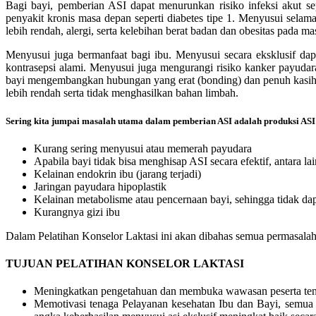
Bagi bayi, pemberian ASI dapat menurunkan risiko infeksi akut sep
penyakit kronis masa depan seperti diabetes tipe 1. Menyusui sela
lebih rendah, alergi, serta kelebihan berat badan dan obesitas pada m
Menyusui juga bermanfaat bagi ibu. Menyusui secara eksklusif da
kontrasepsi alami. Menyusui juga mengurangi risiko kanker payuda
bayi mengembangkan hubungan yang erat (bonding) dan penuh kasih s
lebih rendah serta tidak menghasilkan bahan limbah.
Sering kita jumpai masalah utama dalam pemberian ASI adalah produksi ASI y
Kurang sering menyusui atau memerah payudara
Apabila bayi tidak bisa menghisap ASI secara efektif, antara la
Kelainan endokrin ibu (jarang terjadi)
Jaringan payudara hipoplastik
Kelainan metabolisme atau pencernaan bayi, sehingga tidak d
Kurangnya gizi ibu
Dalam Pelatihan Konselor Laktasi ini akan dibahas semua permasalaha
TUJUAN PELATIHAN KONSELOR LAKTASI
Meningkatkan pengetahuan dan membuka wawasan peserta tenta
Memotivasi tenaga Pelayanan kesehatan Ibu dan Bayi, semua k