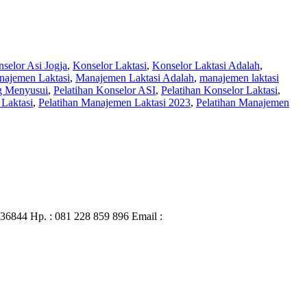
selor Asi Jogja
,
Konselor Laktasi
,
Konselor Laktasi Adalah
,
ajemen Laktasi
,
Manajemen Laktasi Adalah
,
manajemen laktasi
ng Menyusui
,
Pelatihan Konselor ASI
,
Pelatihan Konselor Laktasi
,
Laktasi
,
Pelatihan Manajemen Laktasi 2023
,
Pelatihan Manajemen
436844 Hp. : 081 228 859 896 Email :