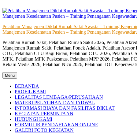
Skip
to
content
Pelatihan Manajemen Diklat Rumah Sakit Swasta – Training Kepem
Manajemen Keselamatan Pasien – Training Penanganan Kegawatdaru
Pelatihan Rumah Sakit, Pelatihan Rumah Sakit 2026, Pelatihan Akr
Manajemen Rumah Sakit, Pelatihan Ponek Adalah, Pelatihan Asesor 
CTU, Pelatihan CTU Bagi Bidan, Pelatihan CTU 2026, Pelatihan CSS
MFK, Pelatihan MFK Puskesmas, Pelatihan MPP 2026, Pelatihan PC
Rekam Medis 2026, Pelatihan Nicu 2026, Pelatihan TOT Keperawat
Menu
BERANDA
PROFIL KAMI
LEGALITAS LEMBAGA/PERUSAHAAN
MATERI PELATIHAN DAN JADWAL
INFORMASI BIAYA DAN FASILITAS DIKLAT
KEGIATAN PERMINTAAN
HUBUNGI KAMI
FORMULIR PENDAFTARAN ONLINE
GALERI FOTO KEGIATAN