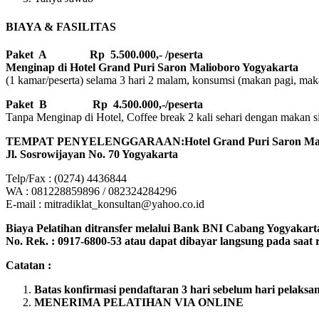
BIAYA & FASILITAS
Paket A Rp 5.500.000,- /peserta
Menginap di Hotel Grand Puri Saron Malioboro Yogyakarta
(1 kamar/peserta) selama 3 hari 2 malam, konsumsi (makan pagi, makan
Paket B
Rp 4.500.000,-/peserta
Tanpa Menginap di Hotel, Coffee break 2 kali sehari dengan makan sian
TEMPAT PENYELENGGARAAN:Hotel Grand Puri Saron Mali
Jl. Sosrowijayan No. 70 Yogyakarta
Telp/Fax : (0274) 4436844
WA : 081228859896 / 082324284296
E-mail : mitradiklat_konsultan@yahoo.co.id
Biaya Pelatihan ditransfer melalui Bank BNI Cabang Yogyakart
No. Rek. : 0917-6800-53 atau dapat dibayar langsung pada saat re
Catatan :
Batas konfirmasi pendaftaran 3 hari sebelum hari pelaksa
MENERIMA PELATIHAN VIA ONLINE