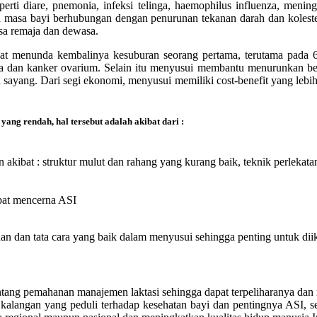
erti diare, pnemonia, infeksi telinga, haemophilus influenza, mening
ma masa bayi berhubungan dengan penurunan tekanan darah dan kolester
asa remaja dan dewasa.
pat menunda kembalinya kesuburan seorang pertama, terutama pada 6 
ra dan kanker ovarium. Selain itu menyusui membantu menurunkan be
ayang. Dari segi ekonomi, menyusui memiliki cost-benefit yang lebih
ang rendah, hal tersebut adalah akibat dari :
in akibat : struktur mulut dan rahang yang kurang baik, teknik perlekata
apat mencerna ASI
n dan tata cara yang baik dalam menyusui sehingga penting untuk diiku
ng pemahanan manajemen laktasi sehingga dapat terpeliharanya dan m
alangan yang peduli terhadap kesehatan bayi dan pentingnya ASI, se