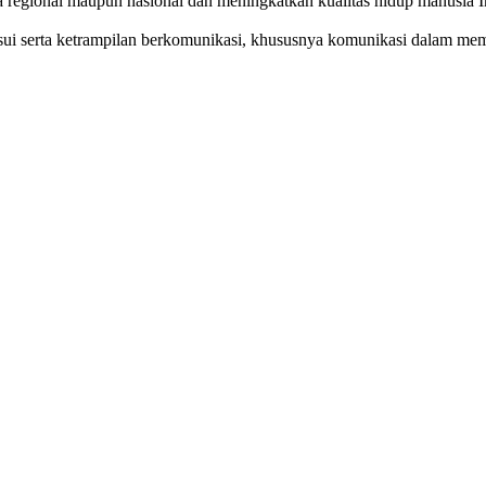
ra regional maupun nasional dan meningkatkan kualitas hidup manusia 
i serta ketrampilan berkomunikasi, khususnya komunikasi dalam mem