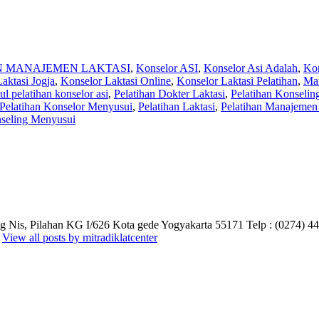
N MANAJEMEN LAKTASI
,
Konselor ASI
,
Konselor Asi Adalah
,
Kon
aktasi Jogja
,
Konselor Laktasi Online
,
Konselor Laktasi Pelatihan
,
Man
l pelatihan konselor asi
,
Pelatihan Dokter Laktasi
,
Pelatihan Konseli
Pelatihan Konselor Menyusui
,
Pelatihan Laktasi
,
Pelatihan Manajemen 
seling Menyusui
eng Nis, Pilahan KG I/626 Kota gede Yogyakarta 55171 Telp : (0274) 4
m
View all posts by mitradiklatcenter