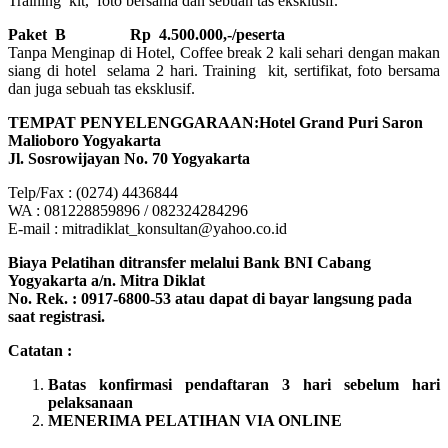
Training kit, foto bersama dan sebuah tas eksklusif.
Paket B
Rp 4.500.000,-/peserta
Tanpa Menginap di Hotel, Coffee break 2 kali sehari dengan makan
siang di hotel selama 2 hari. Training kit, sertifikat, foto bersama
dan juga sebuah tas eksklusif.
TEMPAT PENYELENGGARAAN:Hotel Grand Puri Saron
Malioboro Yogyakarta
Jl. Sosrowijayan No. 70 Yogyakarta
Telp/Fax : (0274) 4436844
WA : 081228859896 / 082324284296
E-mail : mitradiklat_konsultan@yahoo.co.id
Biaya Pelatihan ditransfer melalui Bank BNI Cabang
Yogyakarta a/n. Mitra Diklat
No. Rek. : 0917-6800-53 atau dapat di bayar langsung pada
saat registrasi.
Catatan :
Batas konfirmasi pendaftaran 3 hari sebelum hari
pelaksanaan
MENERIMA PELATIHAN VIA ONLINE