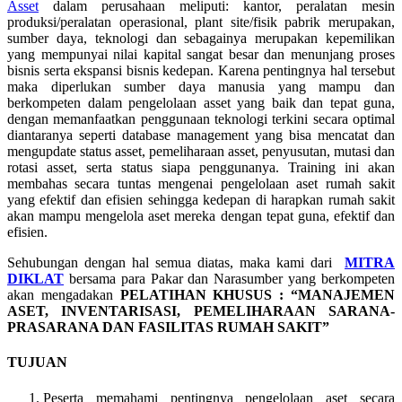
Asset
dalam perusahaan meliputi: kantor, peralatan mesin
produksi/peralatan operasional, plant site/fisik pabrik merupakan,
sumber daya, teknologi dan sebagainya merupakan kepemilikan
yang mempunyai nilai kapital sangat besar dan menunjang proses
bisnis serta ekspansi bisnis kedepan. Karena pentingnya hal tersebut
maka diperlukan sumber daya manusia yang mampu dan
berkompeten dalam pengelolaan asset yang baik dan tepat guna,
dengan memanfaatkan penggunaan teknologi terkini secara optimal
diantaranya seperti database management yang bisa mencatat dan
mengupdate status asset, pemeliharaan asset, penyusutan, mutasi dan
rotasi asset, serta status siapa penggunanya. Training ini akan
membahas secara tuntas mengenai pengelolaan aset rumah sakit
yang efektif dan efisien sehingga kedepan di harapkan rumah sakit
akan mampu mengelola aset mereka dengan tepat guna, efektif dan
efisien.
Sehubungan dengan hal semua diatas, maka kami dari
MITRA
DIKLAT
bersama para Pakar dan Narasumber yang berkompeten
akan mengadakan
PELATIHAN KHUSUS :
“MANAJEMEN
ASET, INVENTARISASI, PEMELIHARAAN SARANA-
PRASARANA DAN FASILITAS RUMAH SAKIT”
TUJUAN
Peserta memahami pentingnya pengelolaan aset secara