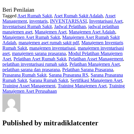
Beri Penilaian
Tagged
Aset Rumah Sakit
,
Aset Rumah Sakit Adalah
,
Asset
Management
,
inventaris
,
INVENTARISASI
,
Inventarisasi Aset
,
Inventarisasi Rumah Sakit
,
Jadwal Pelatihan
,
jadwal pelatihan
manajemen aset
,
Manajemen Aset
,
Manajemen Aset Adalah
,
Manajemen Aset Rumah Sakit
,
Manajemen Aset Rumah Sakit
Adalah
,
manajemen aset rumah sakit pdf
,
Manajemen Inventaris
Rumah Sakit
,
manajemen inventarisasi
,
manajemen inventarisasi
aset
,
manajemen sarana prasarana
,
Modul Pelatihan Manajemen
Aset
,
Pelatihan Aset Rumah Sakit
,
Pelatihan Asset Management
,
pelatihan inventarisasi rumah sakit
,
Pelatihan Manajemen Aset
,
pelatihan sarana dan prasarana
,
Pelatihan Sarana Prasarana
,
Prasarana Rumah Sakit
,
Sarana Prasarana RS
,
Sarana Prasarana
Rumah Sakit
,
Sarana Rumah Sakit
,
Sertifikasi Manajemen Aset
,
Training Asset Management
,
Training Manajemen Aset
,
Training
Manajemen Aset Perusahaan
Published by
mitradiklatcenter