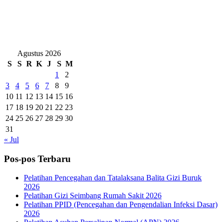
Agustus 2026
S
S
R
K
J
S
M
1
2
3
4
5
6
7
8
9
10
11
12
13
14
15
16
17
18
19
20
21
22
23
24
25
26
27
28
29
30
31
« Jul
Pos-pos Terbaru
Pelatihan Pencegahan dan Tatalaksana Balita Gizi Buruk
2026
Pelatihan Gizi Seimbang Rumah Sakit 2026
Pelatihan PPID (Pencegahan dan Pengendalian Infeksi Dasar)
2026