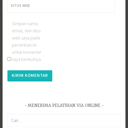
SITUS WEB
Simpan nama,
email, dan situs
web saya pada
peramban ini
untuk komentar
saya berikutnya.
MENERIMA PELATIHAN VIA ONLINE
Cari
untuk: