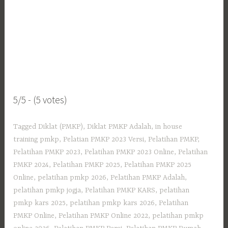
5/5 - (5 votes)
Tagged
Diklat (PMKP)
,
Diklat PMKP Adalah
,
in house
training pmkp
,
Pelatian PMKP 2023 Versi
,
Pelatihan PMKP
,
Pelatihan PMKP 2023
,
Pelatihan PMKP 2023 Online
,
Pelatihan
PMKP 2024
,
Pelatihan PMKP 2025
,
Pelatihan PMKP 2025
Online
,
pelatihan pmkp 2026
,
Pelatihan PMKP Adalah
,
pelatihan pmkp jogja
,
Pelatihan PMKP KARS
,
pelatihan
pmkp kars 2025
,
pelatihan pmkp kars 2026
,
Pelatihan
PMKP Online
,
Pelatihan PMKP Online 2022
,
pelatihan pmkp