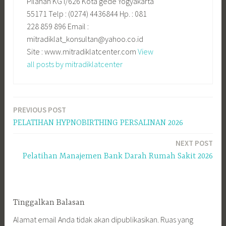
Pilahan KG I/626 Kota gede Yogyakarta
55171 Telp : (0274) 4436844 Hp. : 081
228 859 896 Email :
mitradiklat_konsultan@yahoo.co.id
Site : www.mitradiklatcenter.com
View
all posts by mitradiklatcenter
PREVIOUS POST
Navigasi
PELATIHAN HYPNOBIRTHING PERSALINAN 2026
pos
NEXT POST
Pelatihan Manajemen Bank Darah Rumah Sakit 2026
Tinggalkan Balasan
Alamat email Anda tidak akan dipublikasikan.
Ruas yang