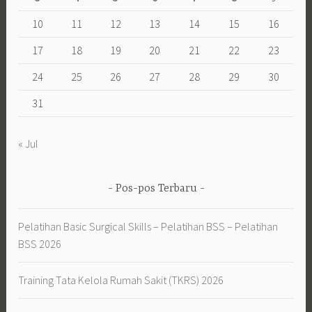
10
11
12
13
14
15
16
17
18
19
20
21
22
23
24
25
26
27
28
29
30
31
« Jul
Pos-pos Terbaru
Pelatihan Basic Surgical Skills – Pelatihan BSS – Pelatihan
BSS 2026
Training Tata Kelola Rumah Sakit (TKRS) 2026