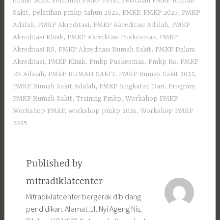
online 2026
,
Pelatihan PMKP Persi
,
Pelatihan PMKP Rumah
Sakit
,
pelatihan pmkp tahun 2025
,
PMKP
,
PMKP 2025
,
PMKP
Adalah
,
PMKP Akreditasi
,
PMKP Akreditasi Adalah
,
PMKP
Akreditasi Klinik
,
PMKP Akreditasi Puskesmas
,
PMKP
Akreditasi RS
,
PMKP Akreditasi Rumah Sakit
,
PMKP Dalam
Akreditasi
,
PMKP Klinik
,
Pmkp Puskesmas
,
Pmkp Rs
,
PMKP
RS Adalah
,
PMKP RUMAH SAKIT
,
PMKP Rumah Sakit 2022
,
PMKP Rumah Sakit Adalah
,
PMKP Singkatan Dari
,
Program
PMKP Rumah Sakit
,
Training Pmkp
,
Workahop PMKP
,
Workshop PMKP
,
workshop pmkp 2024
,
Workshop PMKP
2025
Published by
mitradiklatcenter
Mitradiklatcenter bergerak dibidang
pendidikan. Alamat :Jl. Nyi Ageng Nis,