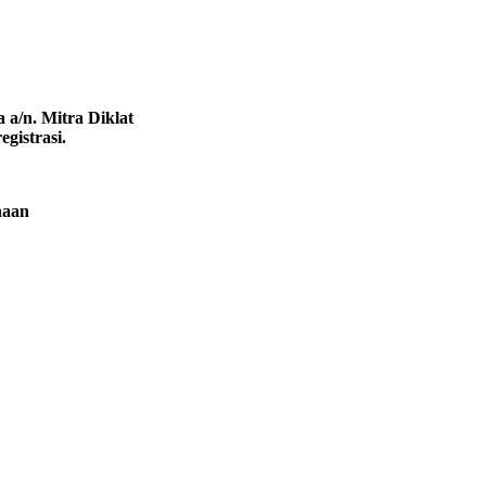
 a/n. Mitra Diklat
gistrasi.
naan