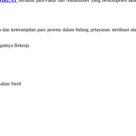
DIKLAT
bersama para Pakar dan Narasumber yang berkompeten ak
n keterampilan para peserta dalam bidang pelayanan sterilisasi ala
atnya Bekerja
han Steril