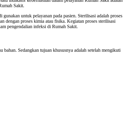
h satu indikator keberhasilan dalam pelayanan Rumah Sakit adalah
 Rumah Sakit.
i gunakan untuk pelayanan pada pasien. Sterilisasi adalah proses
dengan proses kimia atau fisika. Kegiatan proses sterilisasi
alam pengendalian infeksi di Rumah Sakit.
au bahan. Sedangkan tujuan khususnya adalah setelah mengikuti