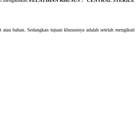
an mengadakan
PELATIHAN KHUSUS : “CENTRAL STERILE
t atau bahan. Sedangkan tujuan khususnya adalah setelah mengikuti