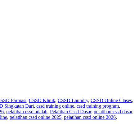
SSD Farmasi
,
CSSD Klinik
,
CSSD Laundry
,
CSSD Online Clases
,
 Singkatan Dari
,
cssd training online
,
cssd training program
,
26
,
pelatihan cssd adalah
,
Pelatihan Cssd Dasar
,
pelatihan cssd dasar
line
,
pelatihan cssd online 2025
,
pelatihan cssd online 2026
,