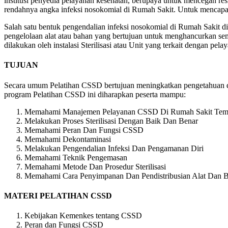
institusi penyedia pelayanan kesehatan, berupaya untuk mencegah res
rendahnya angka infeksi nosokomial di Rumah Sakit. Untuk mencapai 
Salah satu bentuk pengendalian infeksi nosokomial di Rumah Sakit di 
pengelolaan alat atau bahan yang bertujuan untuk menghancurkan semu
dilakukan oleh instalasi Sterilisasi atau Unit yang terkait dengan pe
TUJUAN
Secara umum Pelatihan CSSD bertujuan meningkatkan pengetahuan dan 
program Pelatihan CSSD ini diharapkan peserta mampu:
Memahami Manajemen Pelayanan CSSD Di Rumah Sakit Temp
Melakukan Proses Sterilisasi Dengan Baik Dan Benar
Memahami Peran Dan Fungsi CSSD
Memahami Dekontaminasi
Melakukan Pengendalian Infeksi Dan Pengamanan Diri
Memahami Teknik Pengemasan
Memahami Metode Dan Prosedur Sterilisasi
Memahami Cara Penyimpanan Dan Pendistribusian Alat Dan Ba
MATERI PELATIHAN CSSD
Kebijakan Kemenkes tentang CSSD
Peran dan Fungsi CSSD