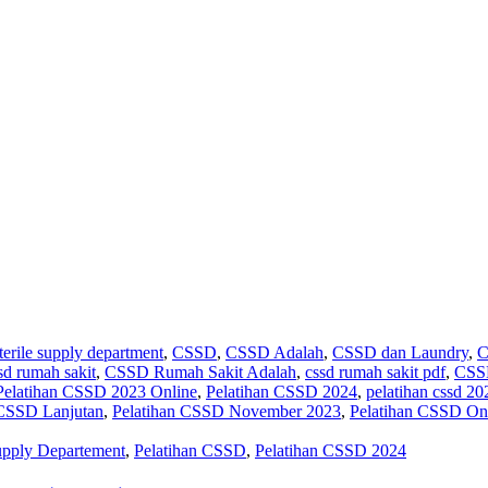
sterile supply department
,
CSSD
,
CSSD Adalah
,
CSSD dan Laundry
,
C
sd rumah sakit
,
CSSD Rumah Sakit Adalah
,
cssd rumah sakit pdf
,
CSSD
Pelatihan CSSD 2023 Online
,
Pelatihan CSSD 2024
,
pelatihan cssd 20
 CSSD Lanjutan
,
Pelatihan CSSD November 2023
,
Pelatihan CSSD On
Supply Departement
,
Pelatihan CSSD
,
Pelatihan CSSD 2024