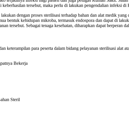
iko terjadinya infeksi bagi pasien dan juga petugas Rumah Sakit. Sala
keberhasilan tersebut, maka perlu di lakukan pengendalian infeksi di
lakukan dengan proses sterilisasi terhadap bahan dan alat medik yang d
a bentuk kehidupan mikroba, termasuk endospora dan dapat di lakukan 
layanan tersebut. Sebagai tenaga kesehatan, diharapkan dapat berperan d
keterampilan para peserta dalam bidang pelayanan sterilisasi alat at
atnya Bekerja
han Steril