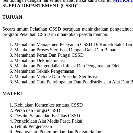
Sehubungan dengan hal semua diatas, maka kami dari itu
MITRA 
SUPPLY DEPARTEMENT (CSSD)”
TUJUAN
Secara umum Pelatihan CSSD bertujuan meningkatkan pengetahuan da
program Pelatihan CSSD ini diharapkan peserta mampu:
Memahami Manajemen Pelayanan CSSD Di Rumah Sakit Temp
Melakukan Proses Sterilisasi Dengan Baik Dan Benar
Memahami Peran Dan Fungsi CSSD
Memahami Dekontaminasi
Melakukan Pengendalian Infeksi Dan Pengamanan Diri
Memahami Teknik Pengemasan
Memahami Metode Dan Prosedur Sterilisasi
Memahami Cara Penyimpanan Dan Pendistribusian Alat Dan Ba
MATERI
Kebijakan Kemenkes tentang CSSD
Peran dan Fungsi CSSD
Desain, Sarana dan Fasilitas CSSD
Pengelolaan Alat Medis Pasca Pakai
Teknik Pengemasan
Penanganan, Pengumpulan dan Pengangkutan