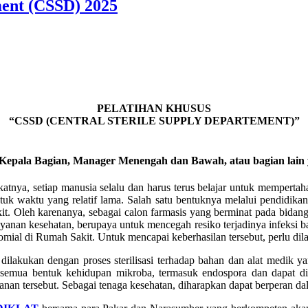
ment (CSSD) 2025
PELATIHAN KHUSUS
“CSSD (CENTRAL STERILE SUPPLY DEPARTEMENT)”
 Kepala Bagian, Manager Menengah dan Bawah, atau bagian lain 
atnya, setiap manusia selalu dan harus terus belajar untuk mempert
tuk waktu yang relatif lama. Salah satu bentuknya melalui pendidikan
it. Oleh karenanya, sebagai calon farmasis yang berminat pada bida
ayanan kesehatan, berupaya untuk mencegah resiko terjadinya infeksi b
ial di Rumah Sakit. Untuk mencapai keberhasilan tersebut, perlu dil
ilakukan dengan proses sterilisasi terhadap bahan dan alat medik ya
emua bentuk kehidupan mikroba, termasuk endospora dan dapat dilak
layanan tersebut. Sebagai tenaga kesehatan, diharapkan dapat berperan d