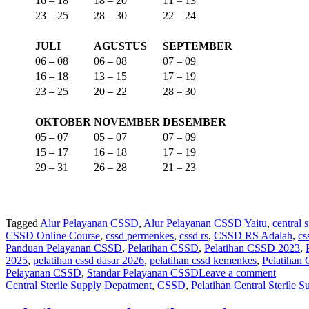
16 – 18
18 – 20
11 – 13
23 – 25
28 – 30
22 – 24
JULI
AGUSTUS
SEPTEMBER
06 – 08
06 – 08
07 – 09
16 – 18
13 – 15
17 – 19
23 – 25
20 – 22
28 – 30
OKTOBER
NOVEMBER
DESEMBER
05 – 07
05 – 07
07 – 09
15 – 17
16 – 18
17 – 19
29 – 31
26 – 28
21 – 23
Tagged
Alur Pelayanan CSSD
,
Alur Pelayanan CSSD Yaitu
,
central 
CSSD Online Course
,
cssd permenkes
,
cssd rs
,
CSSD RS Adalah
,
cs
Panduan Pelayanan CSSD
,
Pelatihan CSSD
,
Pelatihan CSSD 2023
,
2025
,
pelatihan cssd dasar 2026
,
pelatihan cssd kemenkes
,
Pelatihan
Pelayanan CSSD
,
Standar Pelayanan CSSD
Leave a comment
Central Sterile Supply Depatment
,
CSSD
,
Pelatihan Central Sterile 