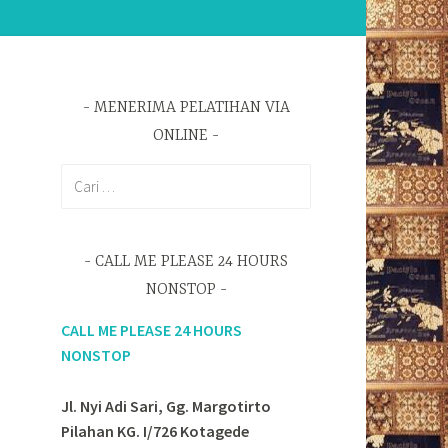
MENERIMA PELATIHAN VIA
ONLINE
Cari
untuk:
CALL ME PLEASE 24 HOURS
NONSTOP
CALL ME PLEASE 24 HOURS
NONSTOP
Jl. Nyi Adi Sari, Gg. Margotirto
Pilahan KG. I/726 Kotagede