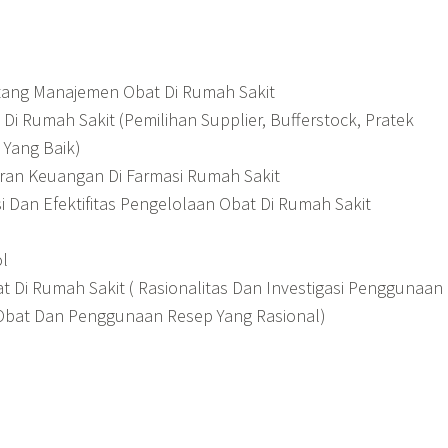
ang Manajemen Obat Di Rumah Sakit
i Rumah Sakit (Pemilihan Supplier, Bufferstock, Pratek
Yang Baik)
an Keuangan Di Farmasi Rumah Sakit
si Dan Efektifitas Pengelolaan Obat Di Rumah Sakit
l
 Di Rumah Sakit ( Rasionalitas Dan Investigasi Penggunaan
 Obat Dan Penggunaan Resep Yang Rasional)