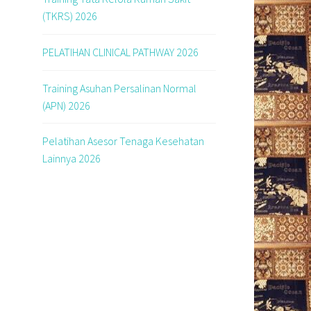
(TKRS) 2026
PELATIHAN CLINICAL PATHWAY 2026
Training Asuhan Persalinan Normal
(APN) 2026
Pelatihan Asesor Tenaga Kesehatan
Lainnya 2026