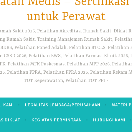
tan Medis – Sertifikas
untuk Perawat
umah Sakit 2026, Pelatihan Akreditasi Rumah Sakit, Diklat
ng Rumah Sakit, Training Manajemen Rumah Sakit, Pelatihan
 BDRS, Pelatihan Poned Adalah, Pelatihan BTCLS, Pelatihan 
n CSSD 2026, Pelatihan EWS, Pelatihan Farmasi Klinik 2026, 
K, Pelatihan MFK Puskesmas, Pelatihan MPP 2026, Pelatiha
26, Pelatihan PPRA, Pelatihan PPRA 2026, Pelatihan Rekam Me
TOT Keperawatan, Pelatihan TOT PPI
L KAMI
LEGALITAS LEMBAGA/PERUSAHAAN
MATERI 
AS DIKLAT
KEGIATAN PERMINTAAN
HUBUNGI KAMI