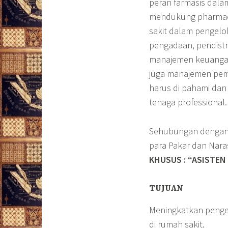
peran farmasis dala
mendukung pharmaceu
sakit dalam pengelola
pengadaan, pendist
manajemen keuangan
juga manajemen pema
harus di pahami dan 
tenaga professional.
Sehubungan dengan 
para Pakar dan Na
KHUSUS : “ASISTEN
TUJUAN
Meningkatkan penget
di rumah sakit.