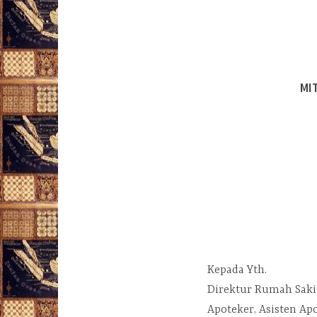
MI
Kepada Yth.
Direktur Rumah Sakit,
Apoteker, Asisten Ap