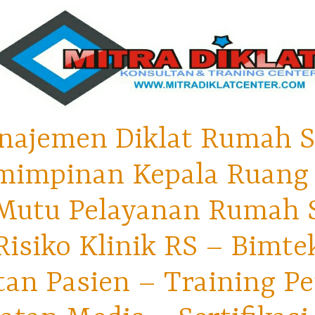
najemen Diklat Rumah S
mimpinan Kepala Ruang 
utu Pelayanan Rumah Sa
isiko Klinik RS – Bimt
tan Pasien – Training P