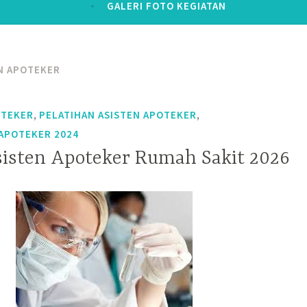
GALERI FOTO KEGIATAN
EN APOTEKER
,
,
OTEKER
PELATIHAN ASISTEN APOTEKER
 APOTEKER 2024
sisten Apoteker Rumah Sakit 2026