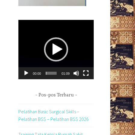
Pemutar
Video
00:00
01:09
Pos-pos Terbaru
Pelatihan Basic Surgical Skills –
Pelatihan BSS – Pelatihan BSS 2026
Training Tata Kelola Rumah Sakit