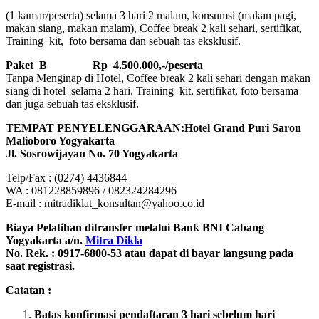
(1 kamar/peserta) selama 3 hari 2 malam, konsumsi (makan pagi,
makan siang, makan malam), Coffee break 2 kali sehari, sertifikat,
Training kit, foto bersama dan sebuah tas eksklusif.
Paket B
Rp 4.500.000,-/peserta
Tanpa Menginap di Hotel, Coffee break 2 kali sehari dengan makan
siang di hotel selama 2 hari. Training kit, sertifikat, foto bersama
dan juga sebuah tas eksklusif.
TEMPAT PENYELENGGARAAN:Hotel Grand Puri Saron
Malioboro Yogyakarta
Jl. Sosrowijayan No. 70 Yogyakarta
Telp/Fax : (0274) 4436844
WA : 081228859896 / 082324284296
E-mail : mitradiklat_konsultan@yahoo.co.id
Biaya Pelatihan ditransfer melalui Bank BNI Cabang
Yogyakarta a/n.
Mitra Dikla
No. Rek. : 0917-6800-53 atau dapat di bayar langsung pada
saat registrasi.
Catatan :
Batas konfirmasi pendaftaran 3 hari sebelum hari