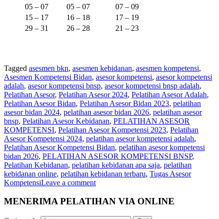
05 – 07
05 – 07
07 – 09
15 – 17
16 – 18
17 – 19
29 – 31
26 – 28
21 – 23
Tagged
asesmen bkn
,
asesmen kebidanan
,
asesmen kompetensi
,
Asesmen Kompetensi Bidan
,
asesor kompetensi
,
asesor kompetensi
adalah
,
asesor kompetensi bnsp
,
asesor kompetensi bnsp adalah
,
Pelatihan Asesor
,
Pelatihan Asesor 2024
,
Pelatihan Asesor Adalah
,
Pelatihan Asesor Bidan
,
Pelatihan Asesor Bidan 2023
,
pelatihan
asesor bidan 2024
,
pelatihan asesor bidan 2026
,
pelatihan asesor
bnsp
,
Pelatihan Asesor Kebidanan
,
PELATIHAN ASESOR
KOMPETENSI
,
Pelatihan Asesor Kompetensi 2023
,
Pelatihan
Asesor Kompetensi 2024
,
pelatihan asesor kompetensi adalah
,
Pelatihan Asesor Kompetensi Bidan
,
pelatihan asesor kompetensi
bidan 2026
,
PELATIHAN ASESOR KOMPETENSI BNSP
,
Pelatihan Kebidanan
,
pelatihan kebidanan apa saja
,
pelatihan
kebidanan online
,
pelatihan kebidanan terbaru
,
Tugas Asesor
Kompetensi
Leave a comment
MENERIMA PELATIHAN VIA ONLINE