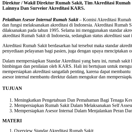
Direktur / Wakil Direktur Rumah Sakit, Tim Akreditasi Rumah 
Lainnya Dan Surveior Akreditasi KARS.
Pelatihan Asesor Internal Rumah Sakit
– Komisi Akreditasi Rumah
dan fungsi melaksanakan akreditasi di Indonesia. Akreditasi Rumah Sa
dilaksanakan pada tahun 1995. Selama ini menggunakan standar akredi
akreditasi Rumah Sakit di Indonesia, sedangkan status akreditasi saat i
Akreditasi Rumah Sakit berdasarkan hal tersebut maka standar akred
penyediaan pelayanan bagi pasien, juga dengan upaya menciptakan org
Dalam mempersiapkan Standar Akreditasi yang baru ini, rumah sakit 
bimbingan dan penilaian oleh KARS. Hali ini bertujuan untuk menguk
mempersiapkan akreditasi sangatlah penting, karena dapat membantu 
asesor internal membantu direktur dalam mengukur dan mempersiapka
TUJUAN
Meningkatkan Pengetahuan Dan Pemahaman Bagi Tenaga Keseh
Mempersiapkan Rumah Sakit Dalam Melaksanakan Self Assesm
Mempersiapkan Asesor Internal Dalam Menjalankan Peran Dan
MATERI
Overview Standar Akreditasi Rumah Sakit