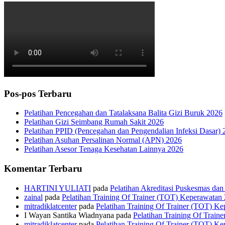
Pos-pos Terbaru
Pelatihan Pencegahan dan Tatalaksana Balita Gizi Buruk 2026
Pelatihan Gizi Seimbang Rumah Sakit 2026
Pelatihan PPID (Pencegahan dan Pengendalian Infeksi Dasar) 
Pelatihan Asuhan Persalinan Normal (APN) 2026
Pelatihan Asesor Tenaga Kesehatan Lainnya 2026
Komentar Terbaru
HARTINI YULIATI
pada
Pelatihan Akreditasi Puskesmas da
zainal
pada
Pelatihan Training Of Trainer (TOT) Keperawatan
mitradiklatcenter
pada
Pelatihan Training Of Trainer (TOT) K
I Wayan Santika Wiadnyana
pada
Pelatihan Training Of Trai
mitradiklatcenter
pada
Pelatihan Training Of Trainer (TOT) K