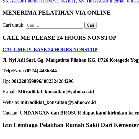
SK Asesor Internal RUMAH SAKIT
,
SK Tim Asesor Internal
,
tim as
MENERIMA PELATIHAN VIA ONLINE
Cari untuk:
CALL ME PLEASE 24 HOURS NONSTOP
CALL ME PLEASE 24 HOURS NONSTOP
Jl. Nyi Adi Sari, Gg. Margotirto Pilahan KG. I/726 Kotagede Yo
Telp/Fax : (0274) 4436844
Hp
: 081228859896/ 082324284296
E-mail:
Mitradiklat_konsultan@yahoo.co.id
Website:
mitradiklat_konsultan@yahoo.co.id
Catatan:
UNDANGAN dan BROSUR dapat kami kirimkan ke email. 
Izin Lembaga Pelatihan Rumah Sakit Dari Kemente