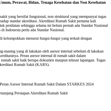
er Umum, Perawat, Bidan, Tenaga Kesehatan dan Non Kesehatan
akit yang bersifat fungsional, non struktural yang mempunyai tugas
hadap standar akreditasi. Akreditasi Rumah Sakit pertama kali
tuk penilaian sehingga selama ini belum pernah ada Standar Nasional
ka di Indonesia perlu ada Standar Nasional.
 di kelompokkan menurut fungsi-fungsi yang terkait dengan
-masing yang di lakukan oleh asesor internal sebelum di lakukan
ditasinya. Peran asesor internal di rumah sakit dalam
si rumah sakit baik berupa dokumen maupun telusur lapangan. Tugas
Akreditasi Rumah Sakit (KARS).
n Peran Asesor Internal Rumah Sakit Dalam STARKES 2024
unjang Persiapan Akreditasi Rumah Sakit