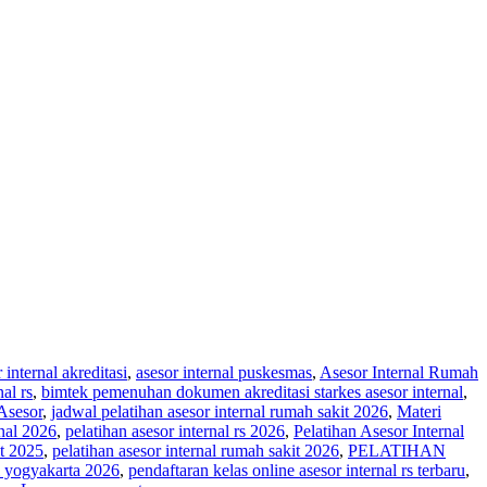
 internal akreditasi
,
asesor internal puskesmas
,
Asesor Internal Rumah
al rs
,
bimtek pemenuhan dokumen akreditasi starkes asesor internal
,
Asesor
,
jadwal pelatihan asesor internal rumah sakit 2026
,
Materi
rnal 2026
,
pelatihan asesor internal rs 2026
,
Pelatihan Asesor Internal
it 2025
,
pelatihan asesor internal rumah sakit 2026
,
PELATIHAN
di yogyakarta 2026
,
pendaftaran kelas online asesor internal rs terbaru
,