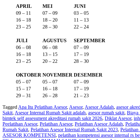
APRIL
MEI
JUNI
09 – 11
07 – 09
03 – 05
16 – 18
18 – 20
11 – 13
23 – 25
28 – 30
22 – 24
JULI
AGUSTUS
SEPTEMBER
06 – 08
06 – 08
07 – 09
16 – 18
13 – 15
17 – 19
23 – 25
20 – 22
28 – 30
OKTOBER
NOVEMBER
DESEMBER
05 – 07
05 – 07
07 – 09
15 – 17
16 – 18
17 – 19
29 – 31
26 – 28
21 – 23
Tagged
Apa Itu Pelatihan Asesor
,
Asesor
,
Asesor Adalah
,
asesor akred
Sakit
,
Asesor Internal Rumah Sakit adalah
,
asesor rumah sakit
,
Biaya 
bimtek self assessment akreditasi rumah sakit 2026
,
Diklat Asesor
,
inh
Peelatihan Asesor
,
Pelatihan Asesor
,
Pelatihan Asesor Adalah
,
Pelatih
Rumah Sakit
,
Pelatihan Asesor Internal Rumah Sakit 2023
,
Pelatihan
ASESOR KOMPETENSI
,
pelatihan kompetensi asesor internal rs b