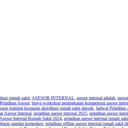
itasi rumah sakit
,
ASESOR INTERNAL
,
asesor internal adalah
,
asesor
Pelatihan Asesor
,
biaya workshop peningkatan kompetensi asesor intern
ouse training kesiapan akreditasi rumah sakit daerah
,
Jadwal Pelatihan 
an Asesor Internal
,
pelatihan asesor internal 2025
,
pelatihan asesor inte
 Asesor Internal Rumah Sakit 2024
,
pelatihan asesor internal rumah sak
erbasis standar kemenkes
,
pelatihan offline asesor internal rumah sakit 