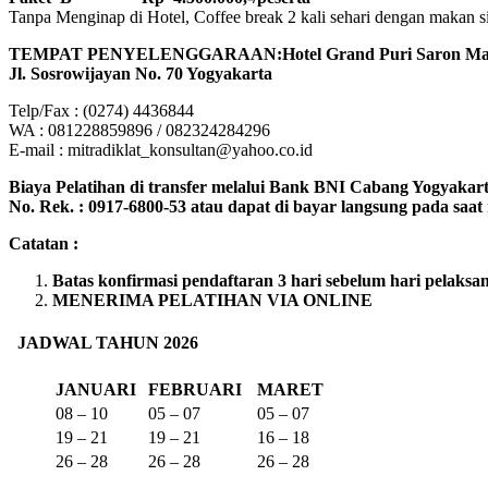
Tanpa Menginap di Hotel, Coffee break 2 kali sehari dengan makan sian
TEMPAT PENYELENGGARAAN:Hotel Grand Puri Saron Mali
Jl. Sosrowijayan No. 70 Yogyakarta
Telp/Fax : (0274) 4436844
WA : 081228859896 / 082324284296
E-mail : mitradiklat_konsultan@yahoo.co.id
Biaya Pelatihan di transfer melalui Bank BNI Cabang Yogyakarta
No. Rek. : 0917-6800-53 atau dapat di bayar langsung pada saat r
Catatan :
Batas konfirmasi pendaftaran 3 hari sebelum hari pelaksa
MENERIMA PELATIHAN VIA ONLINE
JADWAL TAHUN 2026
JANUARI
FEBRUARI
MARET
08 – 10
05 – 07
05 – 07
19 – 21
19 – 21
16 – 18
26 – 28
26 – 28
26 – 28