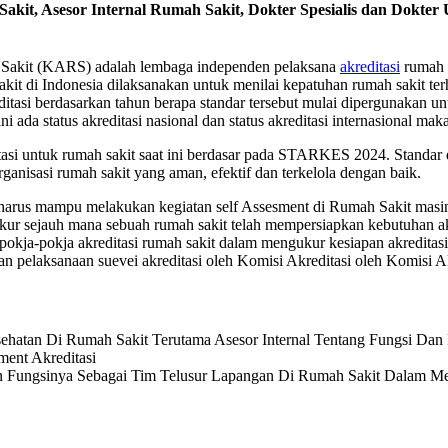
Sakit, Asesor Internal Rumah Sakit, Dokter Spesialis dan Dokt
 Sakit (KARS) adalah lembaga independen pelaksana
akreditasi
rumah s
kit di Indonesia dilaksanakan untuk menilai kepatuhan rumah sakit ter
tasi berdasarkan tahun berapa standar tersebut mulai dipergunakan un
ni ada status akreditasi nasional dan status akreditasi internasional ma
itasi untuk rumah sakit saat ini berdasar pada STARKES 2024. Standar
anisasi rumah sakit yang aman, efektif dan terkelola dengan baik.
harus mampu melakukan kegiatan self Assesment di Rumah Sakit masing
ur sejauh mana sebuah rumah sakit telah mempersiapkan kebutuhan akre
pokja-pokja akreditasi rumah sakit dalam mengukur kesiapan akredita
n pelaksanaan suevei akreditasi oleh Komisi Akreditasi oleh Komisi 
atan Di Rumah Sakit Terutama Asesor Internal Tentang Fungsi Da
ent Akreditasi
 Fungsinya Sebagai Tim Telusur Lapangan Di Rumah Sakit Dalam Men