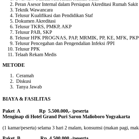
Peran Asesor Internal dalam Persiapan Akreditasi Rumah Sakit
Teknik Wawancara
Telusur Kualifikasi dan Pendidikan Staf
Dokumen Akreditasi
Telusur TKRS, PMKP, AKP
Telusur PAB, SKP
Telusur HPK PROGNAS, PAP, MRMIK, PP, KE, MFK, PK
Telusur Pencegahan dan Pengendalian Infeksi /PPI
Telusur PPK
Telaah Rekam Medis
METODE
Ceramah
Diskusi
Tanya Jawab
BIAYA & FASILITAS
Paket A Rp 5.500.000,- /peserta
Menginap di Hotel Grand Puri Saron Malioboro Yogyakarta
(1 kamar/peserta) selama 3 hari 2 malam, konsumsi (makan pagi, makan
Paket B
Rp 4.500.000,-/peserta