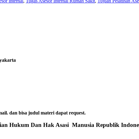
esor internal
,
Tugas Asesor Internal Rumah Sakit
,
Tujuan Pelatihan Ase
gyakarta
dan bisa judul materi dapat request.
rian Hukum Dan Hak Asasi Manusia Republik Indone