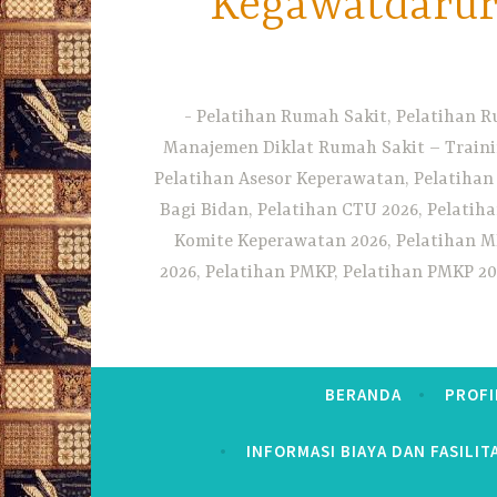
Kegawatdarura
Pelatihan Rumah Sakit, Pelatihan R
Manajemen Diklat Rumah Sakit – Traini
Pelatihan Asesor Keperawatan, Pelatihan
Bagi Bidan, Pelatihan CTU 2026, Pelatiha
Komite Keperawatan 2026, Pelatihan MF
2026, Pelatihan PMKP, Pelatihan PMKP 20
BERANDA
PROFI
INFORMASI BIAYA DAN FASILIT