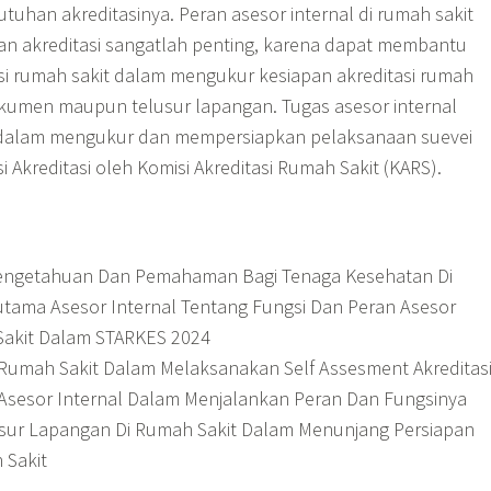
uhan akreditasinya. Peran asesor internal di rumah sakit
n akreditasi sangatlah penting, karena dapat membantu
asi rumah sakit dalam mengukur kesiapan akreditasi rumah
okumen maupun telusur lapangan. Tugas asesor internal
dalam mengukur dan mempersiapkan pelaksanaan suevei
i Akreditasi oleh Komisi Akreditasi Rumah Sakit (KARS).
engetahuan Dan Pemahaman Bagi Tenaga Kesehatan Di
utama Asesor Internal Tentang Fungsi Dan Peran Asesor
Sakit Dalam STARKES 2024
umah Sakit Dalam Melaksanakan Self Assesment Akreditas
sesor Internal Dalam Menjalankan Peran Dan Fungsinya
usur Lapangan Di Rumah Sakit Dalam Menunjang Persiapan
 Sakit