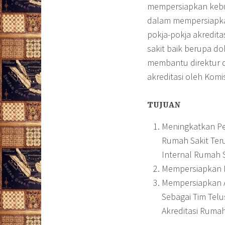
mempersiapkan kebut
dalam mempersiapka
pokja-pokja akredit
sakit baik berupa d
membantu direktur 
akreditasi oleh Komis
TUJUAN
Meningkatkan P
Rumah Sakit Ter
Internal Rumah 
Mempersiapkan R
Mempersiapkan A
Sebagai Tim Tel
Akreditasi Rumah