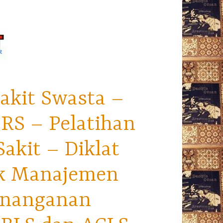
akit Swasta –
RS – Pelatihan
kit – Diklat
ek Manajemen
enanganan