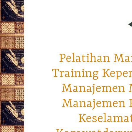
Pelatihan Ma
Training Kepe
Manajemen M
Manajemen R
Keselama