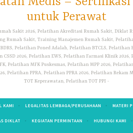
tan Medis – Sertifikas
untuk Perawat
umah Sakit 2026, Pelatihan Akreditasi Rumah Sakit, Diklat
ng Rumah Sakit, Training Manajemen Rumah Sakit, Pelatihan
 BDRS, Pelatihan Poned Adalah, Pelatihan BTCLS, Pelatihan 
n CSSD 2026, Pelatihan EWS, Pelatihan Farmasi Klinik 2026, 
K, Pelatihan MFK Puskesmas, Pelatihan MPP 2026, Pelatiha
26, Pelatihan PPRA, Pelatihan PPRA 2026, Pelatihan Rekam Me
TOT Keperawatan, Pelatihan TOT PPI
L KAMI
LEGALITAS LEMBAGA/PERUSAHAAN
MATERI 
AS DIKLAT
KEGIATAN PERMINTAAN
HUBUNGI KAMI