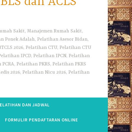
i BLS dan ACLS
 Rumah Sakit, Manajemen Rumah Sakit,
 Ponek Adalah, Pelatihan Asesor Bidan,
BTCLS 2026, Pelatihan CTU, Pelatihan CTU
Pelatihan IPCD, Pelatihan IPCN, Pelatihan
n PCRA, Pelatihan PKRS, Pelatihan PKRS
dis 2026, Pelatihan Nicu 2026, Pelatihan
PELATIHAN DAN JADWAL
FORMULIR PENDAFTARAN ONLINE