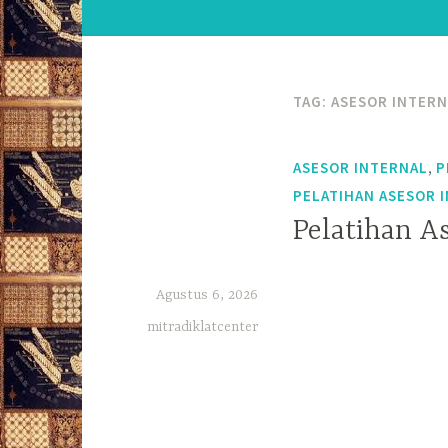
TAG:
ASESOR INTERN
,
ASESOR INTERNAL
P
PELATIHAN ASESOR 
Pelatihan A
Agustus 6, 2026
mitradiklatcenter