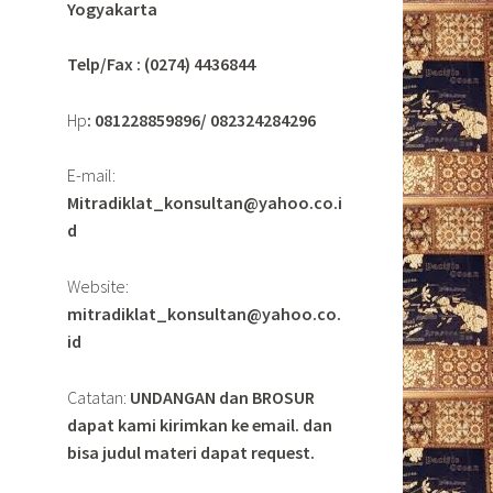
Yogyakarta
Telp/Fax : (0274) 4436844
Hp
: 081228859896/ 082324284296
E-mail:
Mitradiklat_konsultan@yahoo.co.i
d
Website:
mitradiklat_konsultan@yahoo.co.
id
Catatan:
UNDANGAN dan BROSUR
dapat kami kirimkan ke email. dan
bisa judul materi dapat request.