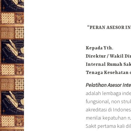
“PERAN ASESOR I
Kepada Yth.
Direktur / Wakil Di
Internal Rumah Sak
Tenaga Kesehatan d
Pelatihan Asesor Int
adalah lembaga ind
fungsional, non str
akreditasi di Indone
menilai kepatuhan ru
Sakit pertama kali 