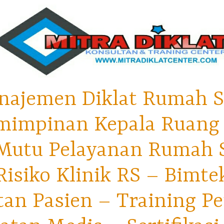
najemen Diklat Rumah S
mimpinan Kepala Ruang 
utu Pelayanan Rumah Sa
isiko Klinik RS – Bimt
tan Pasien – Training P