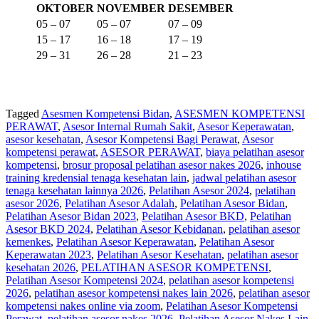
OKTOBER
NOVEMBER
DESEMBER
05 – 07
05 – 07
07 – 09
15 – 17
16 – 18
17 – 19
29 – 31
26 – 28
21 – 23
Tagged
Asesmen Kompetensi Bidan
,
ASESMEN KOMPETENSI
PERAWAT
,
Asesor Internal Rumah Sakit
,
Asesor Keperawatan
,
asesor kesehatan
,
Asesor Kompetensi Bagi Perawat
,
Asesor
kompetensi perawat
,
ASESOR PERAWAT
,
biaya pelatihan asesor
kompetensi
,
brosur proposal pelatihan asesor nakes 2026
,
inhouse
training kredensial tenaga kesehatan lain
,
jadwal pelatihan asesor
tenaga kesehatan lainnya 2026
,
Pelatihan Asesor 2024
,
pelatihan
asesor 2026
,
Pelatihan Asesor Adalah
,
Pelatihan Asesor Bidan
,
Pelatihan Asesor Bidan 2023
,
Pelatihan Asesor BKD
,
Pelatihan
Asesor BKD 2024
,
Pelatihan Asesor Kebidanan
,
pelatihan asesor
kemenkes
,
Pelatihan Asesor Keperawatan
,
Pelatihan Asesor
Keperawatan 2023
,
Pelatihan Asesor Kesehatan
,
pelatihan asesor
kesehatan 2026
,
PELATIHAN ASESOR KOMPETENSI
,
Pelatihan Asesor Kompetensi 2024
,
pelatihan asesor kompetensi
2026
,
pelatihan asesor kompetensi nakes lain 2026
,
pelatihan asesor
kompetensi nakes online via zoom
,
Pelatihan Asesor Kompetensi
Perawat
,
pelatihan asesor nakes 2026
,
Pelatihan Asesor Nakes Lain
,