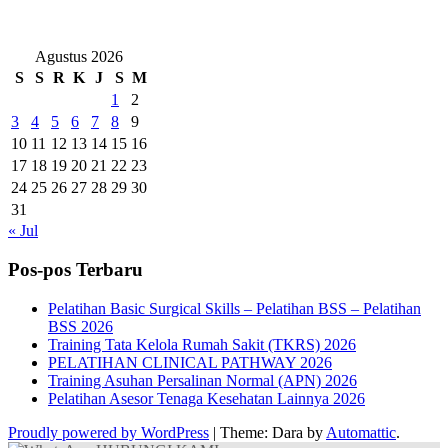
Agustus 2026
S
S
R
K
J
S
M
1
2
3
4
5
6
7
8
9
10
11
12
13
14
15
16
17
18
19
20
21
22
23
24
25
26
27
28
29
30
31
« Jul
Pos-pos Terbaru
Pelatihan Basic Surgical Skills – Pelatihan BSS – Pelatihan
BSS 2026
Training Tata Kelola Rumah Sakit (TKRS) 2026
PELATIHAN CLINICAL PATHWAY 2026
Training Asuhan Persalinan Normal (APN) 2026
Pelatihan Asesor Tenaga Kesehatan Lainnya 2026
Proudly powered by WordPress
|
Theme: Dara by
Automattic
.