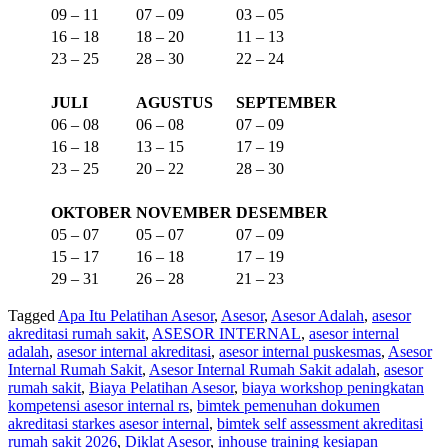
09 – 11
07 – 09
03 – 05
16 – 18
18 – 20
11 – 13
23 – 25
28 – 30
22 – 24
JULI
AGUSTUS
SEPTEMBER
06 – 08
06 – 08
07 – 09
16 – 18
13 – 15
17 – 19
23 – 25
20 – 22
28 – 30
OKTOBER
NOVEMBER
DESEMBER
05 – 07
05 – 07
07 – 09
15 – 17
16 – 18
17 – 19
29 – 31
26 – 28
21 – 23
Tagged
Apa Itu Pelatihan Asesor
,
Asesor
,
Asesor Adalah
,
asesor
akreditasi rumah sakit
,
ASESOR INTERNAL
,
asesor internal
adalah
,
asesor internal akreditasi
,
asesor internal puskesmas
,
Asesor
Internal Rumah Sakit
,
Asesor Internal Rumah Sakit adalah
,
asesor
rumah sakit
,
Biaya Pelatihan Asesor
,
biaya workshop peningkatan
kompetensi asesor internal rs
,
bimtek pemenuhan dokumen
akreditasi starkes asesor internal
,
bimtek self assessment akreditasi
rumah sakit 2026
,
Diklat Asesor
,
inhouse training kesiapan