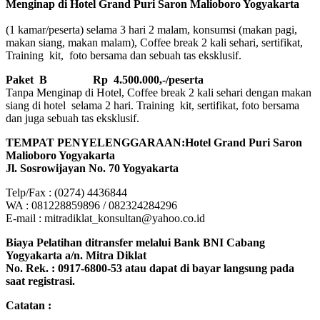
Menginap di Hotel Grand Puri Saron Malioboro Yogyakarta
(1 kamar/peserta) selama 3 hari 2 malam, konsumsi (makan pagi,
makan siang, makan malam), Coffee break 2 kali sehari, sertifikat,
Training kit, foto bersama dan sebuah tas eksklusif.
Paket B
Rp 4.500.000,-/peserta
Tanpa Menginap di Hotel, Coffee break 2 kali sehari dengan makan
siang di hotel selama 2 hari. Training kit, sertifikat, foto bersama
dan juga sebuah tas eksklusif.
TEMPAT PENYELENGGARAAN:Hotel Grand Puri Saron
Malioboro Yogyakarta
Jl. Sosrowijayan No. 70 Yogyakarta
Telp/Fax : (0274) 4436844
WA : 081228859896 / 082324284296
E-mail : mitradiklat_konsultan@yahoo.co.id
Biaya Pelatihan ditransfer melalui Bank BNI Cabang
Yogyakarta a/n. Mitra Diklat
No. Rek. : 0917-6800-53 atau dapat di bayar langsung pada
saat registrasi.
Catatan :