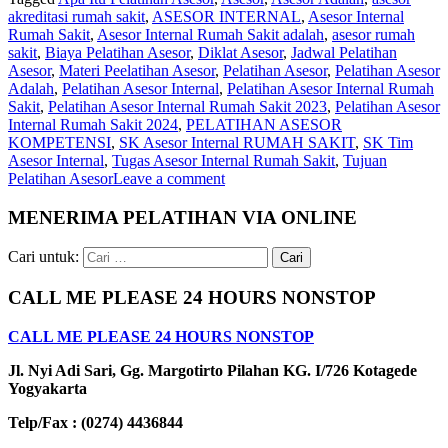
akreditasi rumah sakit
,
ASESOR INTERNAL
,
Asesor Internal
Rumah Sakit
,
Asesor Internal Rumah Sakit adalah
,
asesor rumah
sakit
,
Biaya Pelatihan Asesor
,
Diklat Asesor
,
Jadwal Pelatihan
Asesor
,
Materi Peelatihan Asesor
,
Pelatihan Asesor
,
Pelatihan Asesor
Adalah
,
Pelatihan Asesor Internal
,
Pelatihan Asesor Internal Rumah
Sakit
,
Pelatihan Asesor Internal Rumah Sakit 2023
,
Pelatihan Asesor
Internal Rumah Sakit 2024
,
PELATIHAN ASESOR
KOMPETENSI
,
SK Asesor Internal RUMAH SAKIT
,
SK Tim
Asesor Internal
,
Tugas Asesor Internal Rumah Sakit
,
Tujuan
Pelatihan Asesor
Leave a comment
MENERIMA PELATIHAN VIA ONLINE
Cari untuk:
CALL ME PLEASE 24 HOURS NONSTOP
CALL ME PLEASE 24 HOURS NONSTOP
Jl. Nyi Adi Sari, Gg. Margotirto Pilahan KG. I/726 Kotagede
Yogyakarta
Telp/Fax : (0274) 4436844