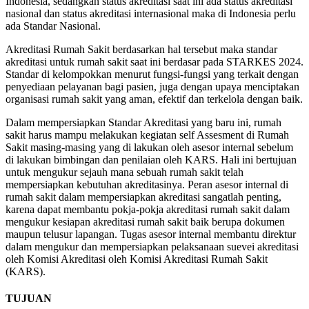
Indonesia, sedangkan status akreditasi saat ini ada status akreditasi
nasional dan status akreditasi internasional maka di Indonesia perlu
ada Standar Nasional.
Akreditasi Rumah Sakit berdasarkan hal tersebut maka standar
akreditasi untuk rumah sakit saat ini berdasar pada STARKES 2024.
Standar di kelompokkan menurut fungsi-fungsi yang terkait dengan
penyediaan pelayanan bagi pasien, juga dengan upaya menciptakan
organisasi rumah sakit yang aman, efektif dan terkelola dengan baik.
Dalam mempersiapkan Standar Akreditasi yang baru ini, rumah
sakit harus mampu melakukan kegiatan self Assesment di Rumah
Sakit masing-masing yang di lakukan oleh asesor internal sebelum
di lakukan bimbingan dan penilaian oleh KARS. Hali ini bertujuan
untuk mengukur sejauh mana sebuah rumah sakit telah
mempersiapkan kebutuhan akreditasinya. Peran asesor internal di
rumah sakit dalam mempersiapkan akreditasi sangatlah penting,
karena dapat membantu pokja-pokja akreditasi rumah sakit dalam
mengukur kesiapan akreditasi rumah sakit baik berupa dokumen
maupun telusur lapangan. Tugas asesor internal membantu direktur
dalam mengukur dan mempersiapkan pelaksanaan suevei akreditasi
oleh Komisi Akreditasi oleh Komisi Akreditasi Rumah Sakit
(KARS).
TUJUAN