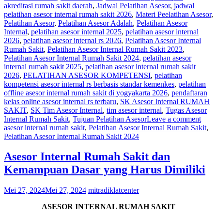
akreditasi rumah sakit daerah
,
Jadwal Pelatihan Asesor
,
jadwal
pelatihan asesor internal rumah sakit 2026
,
Materi Peelatihan Asesor
,
Pelatihan Asesor
,
Pelatihan Asesor Adalah
,
Pelatihan Asesor
Internal
,
pelatihan asesor internal 2025
,
pelatihan asesor internal
2026
,
pelatihan asesor internal rs 2026
,
Pelatihan Asesor Internal
Rumah Sakit
,
Pelatihan Asesor Internal Rumah Sakit 2023
,
Pelatihan Asesor Internal Rumah Sakit 2024
,
pelatihan asesor
internal rumah sakit 2025
,
pelatihan asesor internal rumah sakit
2026
,
PELATIHAN ASESOR KOMPETENSI
,
pelatihan
kompetensi asesor internal rs berbasis standar kemenkes
,
pelatihan
offline asesor internal rumah sakit di yogyakarta 2026
,
pendaftaran
kelas online asesor internal rs terbaru
,
SK Asesor Internal RUMAH
SAKIT
,
SK Tim Asesor Internal
,
tim asesor internal
,
Tugas Asesor
Internal Rumah Sakit
,
Tujuan Pelatihan Asesor
Leave a comment
asesor internal rumah sakit
,
Pelatihan Asesor Internal Rumah Sakit
,
Pelatihan Asesor Internal Rumah Sakit 2024
Asesor Internal Rumah Sakit dan
Kemampuan Dasar yang Harus Dimiliki
Mei 27, 2024
Mei 27, 2024
mitradiklatcenter
ASESOR INTERNAL RUMAH SAKIT