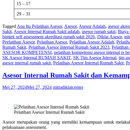
15 – 17
29 – 31
Tagged
Apa Itu Pelatihan Asesor
,
Asesor
,
Asesor Adalah
,
asesor akred
Sakit
,
Asesor Internal Rumah Sakit adalah
,
asesor rumah sakit
,
Biaya 
bimtek self assessment akreditasi rumah sakit 2026
,
Diklat Asesor
,
inh
Peelatihan Asesor
,
Pelatihan Asesor
,
Pelatihan Asesor Adalah
,
Pelatih
Rumah Sakit
,
Pelatihan Asesor Internal Rumah Sakit 2023
,
Pelatihan
ASESOR KOMPETENSI
,
pelatihan kompetensi asesor internal rs b
SK Asesor Internal RUMAH SAKIT
,
SK Tim Asesor Internal
,
tim as
asesor internal rumah sakit
,
Pelatihan Asesor Internal Rumah Sakit
,
Pe
Asesor Internal Rumah Sakit dan Kemamp
Mei 27, 2024
Mei 27, 2024
mitradiklatcenter
Pelatihan Asesor Internal Rumah Sakit
Asesor merupakan orang yang memiliki kemampuan untuk melaku
pelaksanaan assessment.