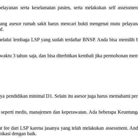
pelayanan serta keselamatan pasien, serta melakukan self assessme
orang asesor rumah sakit harus mencari bukti mengenai mutu pelaya
f.
lalui lembaga LSP yang sudah terdaftar BNSP. Anda bisa memilih bid
 waktu 3 tahun saja, dan bisa diterbitkan kembali jika permohonan me
ya pendidikan minimal D1. Selain itu asesor juga harus memahami persya
ya seperti medis, manajemen dan keperawatan. Ada beberapa Keuntungan
 fee dari LSP karena jasanya yang telah melakukan assessment. And
nikasi dengan baik.