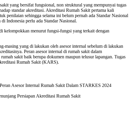
akit yang bersifat fungsional, non struktural yang mempunyai tugas
hadap standar akreditasi. Akreditasi Rumah Sakit pertama kali
tuk penilaian sehingga selama ini belum pernah ada Standar Nasional
ka di Indonesia perlu ada Standar Nasional.
 di kelompokkan menurut fungsi-fungsi yang terkait dengan
-masing yang di lakukan oleh asesor internal sebelum di lakukan
ditasinya. Peran asesor internal di rumah sakit dalam
si rumah sakit baik berupa dokumen maupun telusur lapangan. Tugas
Akreditasi Rumah Sakit (KARS).
n Peran Asesor Internal Rumah Sakit Dalam STARKES 2024
unjang Persiapan Akreditasi Rumah Sakit