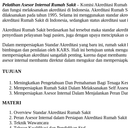
Pelatihan Asesor Internal Rumah Sakit
– Komisi Akreditasi Rumah
dan fungsi melaksanakan akreditasi di Indonesia. Akreditasi Rumah Sa
dilaksanakan pada tahun 1995. Selama ini menggunakan standar akredi
akreditasi Rumah Sakit di Indonesia, sedangkan status akreditasi saat i
Akreditasi Rumah Sakit berdasarkan hal tersebut maka standar akred
penyediaan pelayanan bagi pasien, juga dengan upaya menciptakan org
Dalam mempersiapkan Standar Akreditasi yang baru ini, rumah sakit 
bimbingan dan penilaian oleh KARS. Hali ini bertujuan untuk menguk
mempersiapkan akreditasi sangatlah penting, karena dapat membantu 
asesor internal membantu direktur dalam mengukur dan mempersiapka
TUJUAN
Meningkatkan Pengetahuan Dan Pemahaman Bagi Tenaga Keseh
Mempersiapkan Rumah Sakit Dalam Melaksanakan Self Assesm
Mempersiapkan Asesor Internal Dalam Menjalankan Peran Dan
MATERI
Overview Standar Akreditasi Rumah Sakit
Peran Asesor Internal dalam Persiapan Akreditasi Rumah Sakit
Teknik Wawancara
Telusur Kualifikasi dan Pendidikan Staf