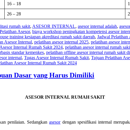
16 – 18
1
26 – 28
2
itasi rumah sakit
,
ASESOR INTERNAL
,
asesor internal adalah
,
asesor
Pelatihan Asesor
,
biaya workshop peningkatan kompetensi asesor intern
ouse training kesiapan akreditasi rumah sakit daerah
,
Jadwal Pelatihan 
an Asesor Internal
,
pelatihan asesor internal 2025
,
pelatihan asesor inte
 Asesor Internal Rumah Sakit 2024
,
pelatihan asesor internal rumah sak
erbasis standar kemenkes
,
pelatihan offline asesor internal rumah sakit 
esor internal
,
Tugas Asesor Internal Rumah Sakit
,
Tujuan Pelatihan Ase
latihan Asesor Internal Rumah Sakit 2024
uan Dasar yang Harus Dimiliki
ASESOR INTERNAL RUMAH SAKIT
kan penilaian. Sedangkan
asesor
dengan spesifikasi internal merup