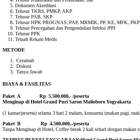
Dokumen Akreditasi
Telusur TKRS, PMKP, AKP
Telusur PAB, SKP
Telusur HPK PROGNAS, PAP, MRMIK, PP, KE, MFK, PK
Telusur Pencegahan dan Pengendalian Infeksi /PPI
Telusur PPK
Telaah Rekam Medis
METODE
Ceramah
Diskusi
Tanya Jawab
BIAYA & FASILITAS
Paket A Rp 5.500.000,- /peserta
Menginap di Hotel Grand Puri Saron Malioboro Yogyakarta
(1 kamar/peserta) selama 3 hari 2 malam, konsumsi (makan pagi, makan
Paket B
Rp 4.500.000,-/peserta
Tanpa Menginap di Hotel, Coffee break 2 kali sehari dengan makan sian
TEMPAT PENYELENGGARAAN:Hotel Grand Puri Saron Mali