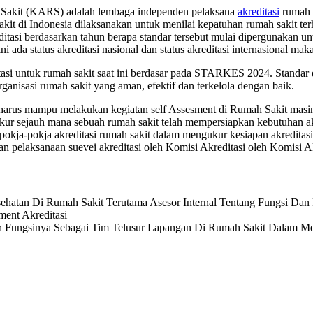
 Sakit (KARS) adalah lembaga independen pelaksana
akreditasi
rumah s
kit di Indonesia dilaksanakan untuk menilai kepatuhan rumah sakit ter
tasi berdasarkan tahun berapa standar tersebut mulai dipergunakan un
ni ada status akreditasi nasional dan status akreditasi internasional ma
itasi untuk rumah sakit saat ini berdasar pada STARKES 2024. Standar
anisasi rumah sakit yang aman, efektif dan terkelola dengan baik.
harus mampu melakukan kegiatan self Assesment di Rumah Sakit masing
ur sejauh mana sebuah rumah sakit telah mempersiapkan kebutuhan akre
pokja-pokja akreditasi rumah sakit dalam mengukur kesiapan akredita
n pelaksanaan suevei akreditasi oleh Komisi Akreditasi oleh Komisi 
atan Di Rumah Sakit Terutama Asesor Internal Tentang Fungsi Da
ent Akreditasi
 Fungsinya Sebagai Tim Telusur Lapangan Di Rumah Sakit Dalam Men