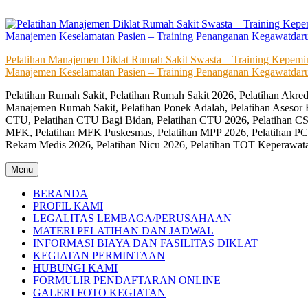
Skip
to
content
Pelatihan Manajemen Diklat Rumah Sakit Swasta – Training Kepem
Manajemen Keselamatan Pasien – Training Penanganan Kegawatdaru
Pelatihan Rumah Sakit, Pelatihan Rumah Sakit 2026, Pelatihan Akr
Manajemen Rumah Sakit, Pelatihan Ponek Adalah, Pelatihan Asesor 
CTU, Pelatihan CTU Bagi Bidan, Pelatihan CTU 2026, Pelatihan CSS
MFK, Pelatihan MFK Puskesmas, Pelatihan MPP 2026, Pelatihan PC
Rekam Medis 2026, Pelatihan Nicu 2026, Pelatihan TOT Keperawat
Menu
BERANDA
PROFIL KAMI
LEGALITAS LEMBAGA/PERUSAHAAN
MATERI PELATIHAN DAN JADWAL
INFORMASI BIAYA DAN FASILITAS DIKLAT
KEGIATAN PERMINTAAN
HUBUNGI KAMI
FORMULIR PENDAFTARAN ONLINE
GALERI FOTO KEGIATAN