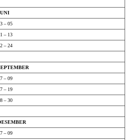
JUNI
3 – 05
1 – 13
2 – 24
SEPTEMBER
7 – 09
7 – 19
8 – 30
DESEMBER
7 – 09