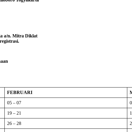
 a/n. Mitra Diklat
egistrasi.
naan
FEBRUARI
05 – 07
0
19 – 21
1
26 – 28
2