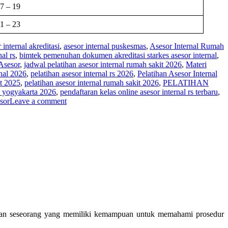
7 – 19
1 – 23
 internal akreditasi
,
asesor internal puskesmas
,
Asesor Internal Rumah
al rs
,
bimtek pemenuhan dokumen akreditasi starkes asesor internal
,
Asesor
,
jadwal pelatihan asesor internal rumah sakit 2026
,
Materi
rnal 2026
,
pelatihan asesor internal rs 2026
,
Pelatihan Asesor Internal
it 2025
,
pelatihan asesor internal rumah sakit 2026
,
PELATIHAN
di yogyakarta 2026
,
pendaftaran kelas online asesor internal rs terbaru
,
sor
Leave a comment
akan seseorang yang memiliki kemampuan untuk memahami prosedur