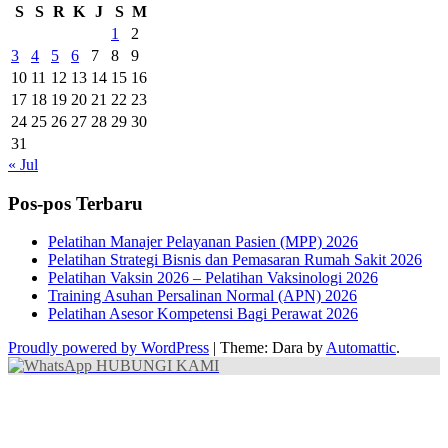
S
S
R
K
J
S
M
1
2
3
4
5
6
7
8
9
10
11
12
13
14
15
16
17
18
19
20
21
22
23
24
25
26
27
28
29
30
31
« Jul
Pos-pos Terbaru
Pelatihan Manajer Pelayanan Pasien (MPP) 2026
Pelatihan Strategi Bisnis dan Pemasaran Rumah Sakit 2026
Pelatihan Vaksin 2026 – Pelatihan Vaksinologi 2026
Training Asuhan Persalinan Normal (APN) 2026
Pelatihan Asesor Kompetensi Bagi Perawat 2026
Proudly powered by WordPress
|
Theme: Dara by
Automattic
.
HUBUNGI KAMI