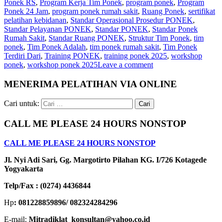
Ponek RS
,
Program Kerja Tim Ponek
,
program ponek
,
Program
Ponek 24 Jam
,
program ponek rumah sakit
,
Ruang Ponek
,
sertifikat
pelatihan kebidanan
,
Standar Operasional Prosedur PONEK
,
Standar Pelayanan PONEK
,
Standar PONEK
,
Standar Ponek
Rumah Sakit
,
Standar Ruang PONEK
,
Struktur Tim Ponek
,
tim
ponek
,
Tim Ponek Adalah
,
tim ponek rumah sakit
,
Tim Ponek
Terdiri Dari
,
Training PONEK
,
training ponek 2025
,
workshop
ponek
,
workshop ponek 2025
Leave a comment
MENERIMA PELATIHAN VIA ONLINE
Cari untuk:
CALL ME PLEASE 24 HOURS NONSTOP
CALL ME PLEASE 24 HOURS NONSTOP
Jl. Nyi Adi Sari, Gg. Margotirto Pilahan KG. I/726 Kotagede
Yogyakarta
Telp/Fax : (0274) 4436844
Hp
: 081228859896/ 082324284296
E-mail:
Mitradiklat_konsultan@yahoo.co.id