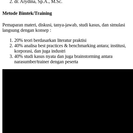
dr. Arydina, Sp.A., M.Sc.
Metode Bimtek/Training
Pemaparan materi, diskusi, tanya-jawab, studi kasus, dan simulasi
langsung dengan konsep :
20% teori berdasarkan literatur praktisi
40% analisa best practices & benchmarking antara; institusi,
korporasi, dan juga industri
40% studi kasus nyata dan juga brainstorming antara
narasumber/trainer dengan peserta