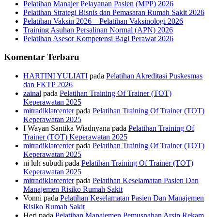
Pelatihan Manajer Pelayanan Pasien (MPP) 2026
Pelatihan Strategi Bisnis dan Pemasaran Rumah Sakit 2026
Pelatihan Vaksin 2026 – Pelatihan Vaksinologi 2026
Training Asuhan Persalinan Normal (APN) 2026
Pelatihan Asesor Kompetensi Bagi Perawat 2026
Komentar Terbaru
HARTINI YULIATI
pada
Pelatihan Akreditasi Puskesmas
dan FKTP 2026
zainal
pada
Pelatihan Training Of Trainer (TOT)
Keperawatan 2025
mitradiklatcenter
pada
Pelatihan Training Of Trainer (TOT)
Keperawatan 2025
I Wayan Santika Wiadnyana
pada
Pelatihan Training Of
Trainer (TOT) Keperawatan 2025
mitradiklatcenter
pada
Pelatihan Training Of Trainer (TOT)
Keperawatan 2025
ni luh subudi
pada
Pelatihan Training Of Trainer (TOT)
Keperawatan 2025
mitradiklatcenter
pada
Pelatihan Keselamatan Pasien Dan
Manajemen Risiko Rumah Sakit
Vonni
pada
Pelatihan Keselamatan Pasien Dan Manajemen
Risiko Rumah Sakit
Heri
pada
Pelatihan Manajemen Pemusnahan Arsip Rekam