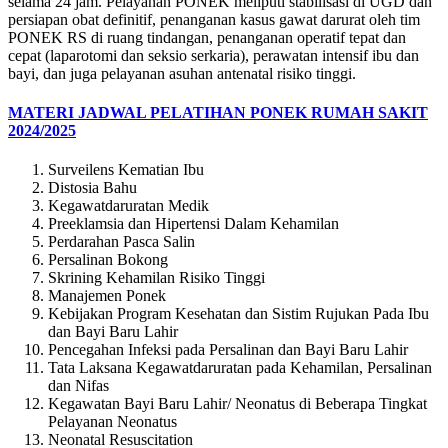
selama 24 jam. Pelayanan PONEK meliputi stabilisasi di UGD dan
persiapan obat definitif, penanganan kasus gawat darurat oleh tim
PONEK RS di ruang tindangan, penanganan operatif tepat dan
cepat (laparotomi dan seksio serkaria), perawatan intensif ibu dan
bayi, dan juga pelayanan asuhan antenatal risiko tinggi.
MATERI JADWAL PELATIHAN PONEK RUMAH SAKIT
2024/2025
Surveilens Kematian Ibu
Distosia Bahu
Kegawatdaruratan Medik
Preeklamsia dan Hipertensi Dalam Kehamilan
Perdarahan Pasca Salin
Persalinan Bokong
Skrining Kehamilan Risiko Tinggi
Manajemen Ponek
Kebijakan Program Kesehatan dan Sistim Rujukan Pada Ibu
dan Bayi Baru Lahir
Pencegahan Infeksi pada Persalinan dan Bayi Baru Lahir
Tata Laksana Kegawatdaruratan pada Kehamilan, Persalinan
dan Nifas
Kegawatan Bayi Baru Lahir/ Neonatus di Beberapa Tingkat
Pelayanan Neonatus
Neonatal Resuscitation