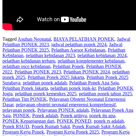
Tagged
Asuhan Neonatal
,
BIAYA PELATIHAN PONEK
,
Jadwal
Pelatihan PONEK 2023
,
jadwal pelatihan ponek 2024
,
Jadwal
Pelatihan PONEK 2025
,
Pelatihan Asesor Kebidanan
,
Pelatihan
Kebidanan
,
pelatihan kebidanan 2023
,
pelatihan kebidanan 2024
,
pelatihan kebidanan terbaru
,
pelatihan komplementer kebidanan
,
pelatihan osce kebidanan
,
Pelatihan Ponek
,
Pelatihan PONEK
2022
,
Pelatihan PONEK 2023
,
Pelatihan PONEK 2024
,
pelatihan
ponek 2025
,
Pelatihan Ponek 2025 Jakarta
,
Pelatihan Ponek 2025
Surabaya
,
pelatihan ponek adalah
,
Pelatihan Ponek Apa Saja
,
Pelatihan Ponek Jakarta
,
pelatihan ponek jnpk-kr
,
Pelatihan PONEK
Jogja
,
pelatihan ponek kemenkes 2025
,
pelatihan ponek tahun 2025
,
Pelatihan Tim PONEK
,
Pelayanan Obstetri Neonatal Emergensi
Dasar
,
pelayanan obstetri neonatal emergensi komprehensif
,
pelayanan ponek
,
Pelayanan PONEK adalah
,
Pelayanan Ponek Apa
Saja
,
PONEK
,
Ponek adalah
,
Ponek artinya
,
ponek itu apa
,
PONEK Kepanjangan dari
,
PONEK PONED
,
ponek rs adalah
,
Ponek RSUD
,
Ponek Rumah Sakit
,
Ponek Rumah Sakit Adalah
,
Program Kerja Ponek
,
Program Kerja Ponek 2025
,
Program Kerja