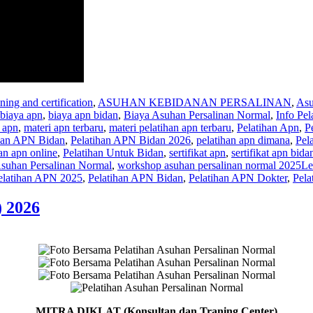
ining and certification
,
ASUHAN KEBIDANAN PERSALINAN
,
Asu
biaya apn
,
biaya apn bidan
,
Biaya Asuhan Persalinan Normal
,
Info Pe
 apn
,
materi apn terbaru
,
materi pelatihan apn terbaru
,
Pelatihan Apn
,
P
han APN Bidan
,
Pelatihan APN Bidan 2026
,
pelatihan apn dimana
,
Pel
an apn online
,
Pelatihan Untuk Bidan
,
sertifikat apn
,
sertifikat apn bida
suhan Persalinan Normal
,
workshop asuhan persalinan normal 2025
Le
elatihan APN 2025
,
Pelatihan APN Bidan
,
Pelatihan APN Dokter
,
Pela
) 2026
MITRA DIKLAT (Konsultan
dan Traning Center)