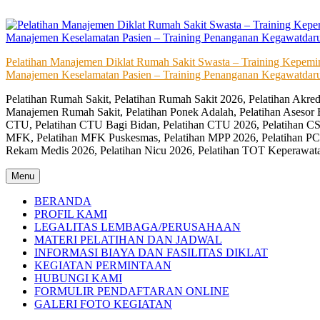
Skip
to
content
Pelatihan Manajemen Diklat Rumah Sakit Swasta – Training Kepem
Manajemen Keselamatan Pasien – Training Penanganan Kegawatdaru
Pelatihan Rumah Sakit, Pelatihan Rumah Sakit 2026, Pelatihan Akr
Manajemen Rumah Sakit, Pelatihan Ponek Adalah, Pelatihan Asesor 
CTU, Pelatihan CTU Bagi Bidan, Pelatihan CTU 2026, Pelatihan CSS
MFK, Pelatihan MFK Puskesmas, Pelatihan MPP 2026, Pelatihan PC
Rekam Medis 2026, Pelatihan Nicu 2026, Pelatihan TOT Keperawat
Menu
BERANDA
PROFIL KAMI
LEGALITAS LEMBAGA/PERUSAHAAN
MATERI PELATIHAN DAN JADWAL
INFORMASI BIAYA DAN FASILITAS DIKLAT
KEGIATAN PERMINTAAN
HUBUNGI KAMI
FORMULIR PENDAFTARAN ONLINE
GALERI FOTO KEGIATAN