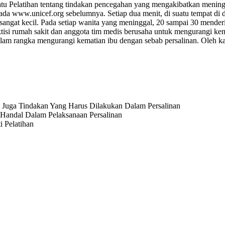
tu Pelatihan tentang tindakan pencegahan yang mengakibatkan meningk
 pada www.unicef.org sebelumnya. Setiap dua menit, di suatu tempat d
sangat kecil. Pada setiap wanita yang meninggal, 20 sampai 30 mende
aktisi rumah sakit dan anggota tim medis berusaha untuk mengurangi ke
dalam rangka mengurangi kematian ibu dengan sebab persalinan. Oleh k
 Juga Tindakan Yang Harus Dilakukan Dalam Persalinan
Handal Dalam Pelaksanaan Persalinan
i Pelatihan