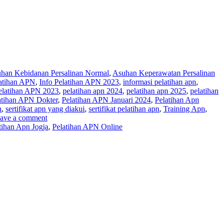
han Kebidanan Persalinan Normal
,
Asuhan Keperawatan Persalinan
latihan APN
,
Info Pelatihan APN 2023
,
informasi pelatihan apn
,
elatihan APN 2023
,
pelatihan apn 2024
,
pelatihan apn 2025
,
pelatihan
atihan APN Dokter
,
Pelatihan APN Januari 2024
,
Pelatihan Apn
n
,
sertifikat apn yang diakui
,
sertifikat pelatihan apn
,
Training Apn
,
ave a comment
tihan Apn Jogja
,
Pelatihan APN Online