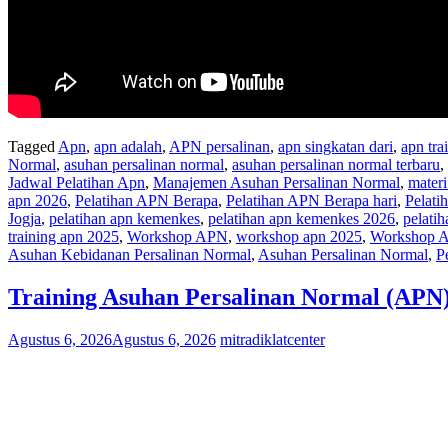
Tagged
Apn
,
apn adalah
,
APN persalinan
,
apn singkatan dari
,
apn tra
Normal
,
asuhan persalinan normal
,
asuhan persalinan normal terbaru
,
Jadwal Pelatihan Apn
,
Manajemen Asuhan Persalinan Normal
,
materi
apn 2026
,
Pelatihan APN Berapa
,
Pelatihan APN Berapa hari
,
Pelati
Jogja
,
pelatihan apn kemenkes
,
pelatihan apn kemenkes 2026
,
pelatih
training apn 2025
,
Workshop APN
,
workshop apn 2025
,
Workshop A
Asuhan Kebidanan Persalinan Normal
,
Asuhan Persalinan Normal
,
P
Training Asuhan Persalinan Normal (APN
Agustus 6, 2026
Agustus 6, 2026
mitradiklatcenter