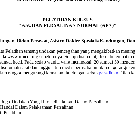
PELATIHAN KHUSUS
“ASUHAN PERSALINAN NORMAL (APN)”
ungan, Bidan/Perawat, Asisten Dokter Spesialis Kandungan, Dan
tu Pelatihan tentang tindakan pencegahan yang mengakibatkan meningk
 pada www.unicef.org sebelumnya. Setiap dua menit, di suatu tempat d
sangat kecil. Pada setiap wanita yang meninggal, 20 sampai 30 mende
aktisi rumah sakit dan anggota tim medis berusaha untuk mengurangi ke
 dalam rangka mengurangi kematian ibu dengan sebab
persalinan
. Oleh k
Juga Tindakan Yang Harus di lakukan Dalam Persalinan
Handal Dalam Pelaksanaan Persalinan
i Pelatihan