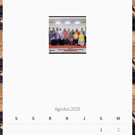
Agustus 2026
S
S
R
K
J
S
M
1
2