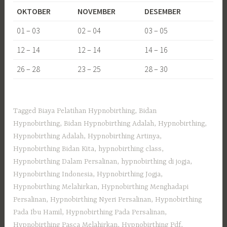
OKTOBER
NOVEMBER
DESEMBER
01 – 03
02 – 04
03 – 05
12 – 14
12 – 14
14 – 16
26 – 28
23 – 25
28 – 30
Tagged
Biaya Pelatihan Hypnobirthing
,
Bidan
Hypnobirthing
,
Bidan Hypnobirthing Adalah
,
Hypnobirthing
,
Hypnobirthing Adalah
,
Hypnobirthing Artinya
,
Hypnobirthing Bidan Kita
,
hypnobirthing class
,
Hypnobirthing Dalam Persalinan
,
hypnobirthing di jogja
,
Hypnobirthing Indonesia
,
Hypnobirthing Jogja
,
Hypnobirthing Melahirkan
,
Hypnobirthing Menghadapi
Persalinan
,
Hypnobirthing Nyeri Persalinan
,
Hypnobirthing
Pada Ibu Hamil
,
Hypnobirthing Pada Persalinan
,
Hypnobirthing Pasca Melahirkan
,
Hypnobirthing Pdf
,