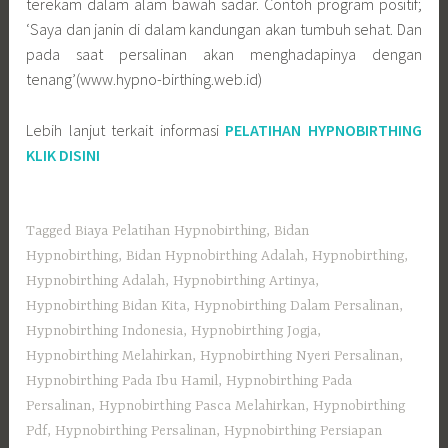
terekam dalam alam bawah sadar. Contoh program positif;
‘Saya dan janin di dalam kandungan akan tumbuh sehat. Dan
pada saat persalinan akan menghadapinya dengan
tenang’(www.hypno-birthing.web.id)
Lebih lanjut terkait informasi
PELATIHAN HYPNOBIRTHING
KLIK DISINI
Tagged
Biaya Pelatihan Hypnobirthing
,
Bidan
Hypnobirthing
,
Bidan Hypnobirthing Adalah
,
Hypnobirthing
,
Hypnobirthing Adalah
,
Hypnobirthing Artinya
,
Hypnobirthing Bidan Kita
,
Hypnobirthing Dalam Persalinan
,
Hypnobirthing Indonesia
,
Hypnobirthing Jogja
,
Hypnobirthing Melahirkan
,
Hypnobirthing Nyeri Persalinan
,
Hypnobirthing Pada Ibu Hamil
,
Hypnobirthing Pada
Persalinan
,
Hypnobirthing Pasca Melahirkan
,
Hypnobirthing
Pdf
,
Hypnobirthing Persalinan
,
Hypnobirthing Persiapan