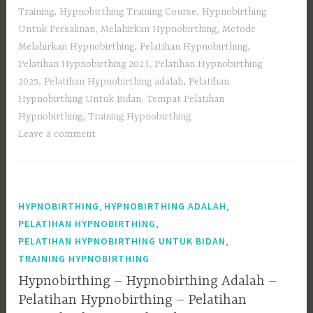
Training
,
Hypnobirthing Training Course
,
Hypnobirthing
Untuk Persalinan
,
Melahirkan Hypnobirthing
,
Metode
Melahirkan Hypnobirthing
,
Pelatihan Hypnobirthing
,
Pelatihan Hypnobirthing 2023
,
Pelatihan Hypnobirthing
2025
,
Pelatihan Hypnobirthing adalah
,
Pelatihan
Hypnobirthing Untuk Bidan
,
Tempat Pelatihan
Hypnobirthing
,
Training Hypnobirthing
Leave a comment
,
,
HYPNOBIRTHING
HYPNOBIRTHING ADALAH
,
PELATIHAN HYPNOBIRTHING
,
PELATIHAN HYPNOBIRTHING UNTUK BIDAN
TRAINING HYPNOBIRTHING
Hypnobirthing – Hypnobirthing Adalah –
Pelatihan Hypnobirthing – Pelatihan