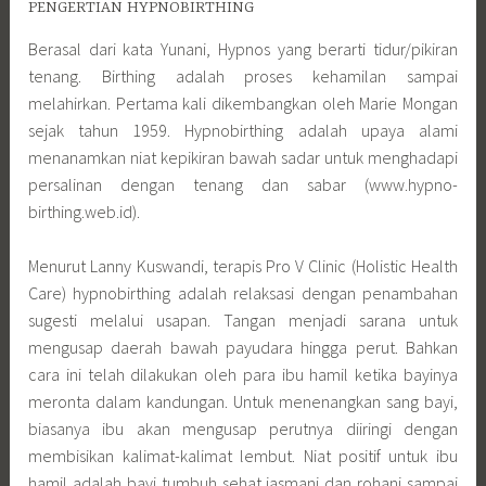
PENGERTIAN HYPNOBIRTHING
Berasal dari kata Yunani, Hypnos yang berarti tidur/pikiran
tenang. Birthing adalah proses kehamilan sampai
melahirkan. Pertama kali dikembangkan oleh Marie Mongan
sejak tahun 1959. Hypnobirthing adalah upaya alami
menanamkan niat kepikiran bawah sadar untuk menghadapi
persalinan dengan tenang dan sabar (www.hypno-
birthing.web.id).
Menurut Lanny Kuswandi, terapis Pro V Clinic (Holistic Health
Care) hypnobirthing adalah relaksasi dengan penambahan
sugesti melalui usapan. Tangan menjadi sarana untuk
mengusap daerah bawah payudara hingga perut. Bahkan
cara ini telah dilakukan oleh para ibu hamil ketika bayinya
meronta dalam kandungan. Untuk menenangkan sang bayi,
biasanya ibu akan mengusap perutnya diiringi dengan
membisikan kalimat-kalimat lembut. Niat positif untuk ibu
hamil adalah bayi tumbuh sehat jasmani dan rohani sampai