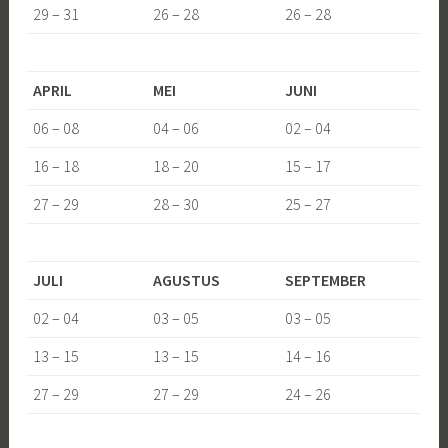
29 – 31
26 – 28
26 – 28
APRIL
MEI
JUNI
06 – 08
04 – 06
02 – 04
16 – 18
18 – 20
15 – 17
27 – 29
28 – 30
25 – 27
JULI
AGUSTUS
SEPTEMBER
02 – 04
03 – 05
03 – 05
13 – 15
13 – 15
14 – 16
27 – 29
27 – 29
24 – 26