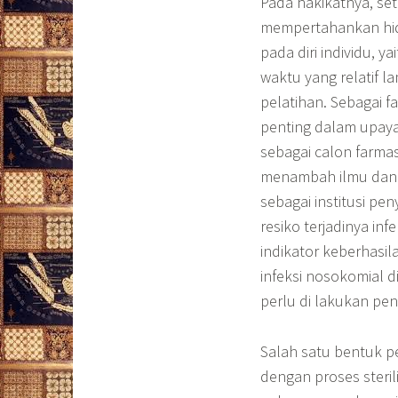
Pada hakikatnya, set
mempertahankan hid
pada diri individu,
waktu yang relatif l
pelatihan. Sebagai 
penting dalam upaya
sebagai calon farma
menambah ilmu dan 
sebagai institusi p
resiko terjadinya in
indikator keberhasi
infeksi nosokomial 
perlu di lakukan pen
Salah satu bentuk p
dengan proses steri