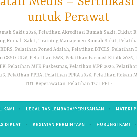
tan Medis – Sertifikas
untuk Perawat
umah Sakit 2026, Pelatihan Akreditasi Rumah Sakit, Diklat
ng Rumah Sakit, Training Manajemen Rumah Sakit, Pelatihan
 BDRS, Pelatihan Poned Adalah, Pelatihan BTCLS, Pelatihan 
n CSSD 2026, Pelatihan EWS, Pelatihan Farmasi Klinik 2026, 
K, Pelatihan MFK Puskesmas, Pelatihan MPP 2026, Pelatiha
26, Pelatihan PPRA, Pelatihan PPRA 2026, Pelatihan Rekam Me
TOT Keperawatan, Pelatihan TOT PPI
L KAMI
LEGALITAS LEMBAGA/PERUSAHAAN
MATERI 
AS DIKLAT
KEGIATAN PERMINTAAN
HUBUNGI KAMI