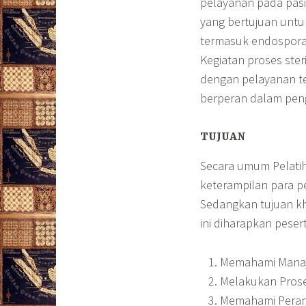
pelayanan pada pasie
yang bertujuan unt
termasuk endospora 
Kegiatan proses steril
dengan pelayanan te
berperan dalam peng
TUJUAN
Secara umum Pelati
keterampilan para pe
Sedangkan tujuan kh
ini diharapkan pese
Memahami Manaj
Melakukan Proses
Memahami Peran