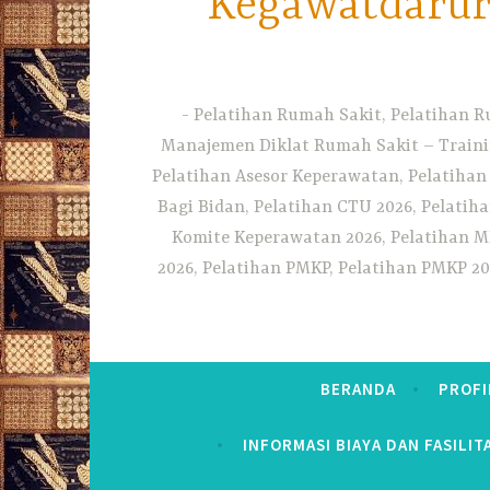
Kegawatdarura
Pelatihan Rumah Sakit, Pelatihan R
Manajemen Diklat Rumah Sakit – Traini
Pelatihan Asesor Keperawatan, Pelatihan
Bagi Bidan, Pelatihan CTU 2026, Pelatiha
Komite Keperawatan 2026, Pelatihan MF
2026, Pelatihan PMKP, Pelatihan PMKP 20
BERANDA
PROFI
INFORMASI BIAYA DAN FASILIT