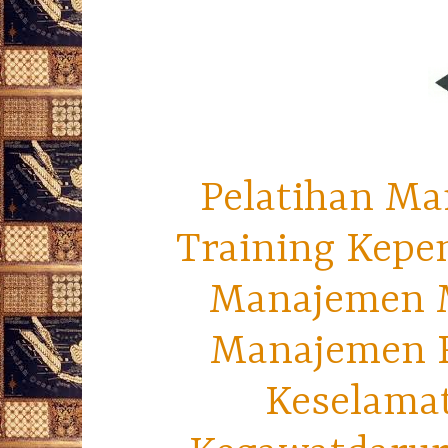
Pelatihan Ma
Training Kepe
Manajemen M
Manajemen R
Keselama