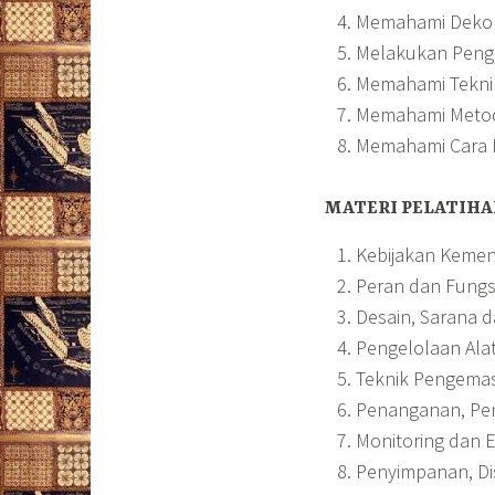
Memahami Dekon
Melakukan Penge
Memahami Tekni
Memahami Metode
Memahami Cara P
MATERI PELATIHA
Kebijakan Kemen
Peran dan Fungs
Desain, Sarana d
Pengelolaan Alat
Teknik Pengema
Penanganan, Pe
Monitoring dan Ev
Penyimpanan, Dist