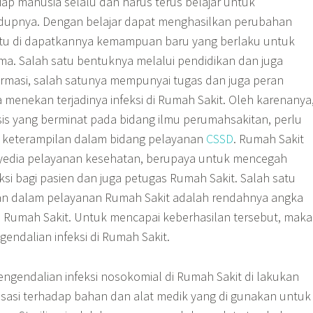
iap manusia selalu dan harus terus belajar untuk
upnya. Dengan belajar dapat menghasilkan perubahan
 yaitu di dapatkannya kemampuan baru yang berlaku untuk
ama. Salah satu bentuknya melalui pendidikan dan juga
farmasi, salah satunya mempunyai tugas dan juga peran
 menekan terjadinya infeksi di Rumah Sakit. Oleh karenanya
sis yang berminat pada bidang ilmu perumahsakitan, perlu
keterampilan dalam bidang pelayanan
CSSD
. Rumah Sakit
enyedia pelayanan kesehatan, berupaya untuk mencegah
feksi bagi pasien dan juga petugas Rumah Sakit. Salah satu
lan dalam pelayanan Rumah Sakit adalah rendahnya angka
di Rumah Sakit. Untuk mencapai keberhasilan tersebut, maka
gendalian infeksi di Rumah Sakit.
engendalian infeksi nosokomial di Rumah Sakit di lakukan
lisasi terhadap bahan dan alat medik yang di gunakan untuk