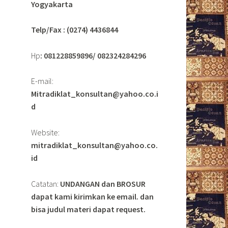
Yogyakarta
Telp/Fax : (0274) 4436844
Hp
: 081228859896/ 082324284296
E-mail:
Mitradiklat_konsultan@yahoo.co.i
d
Website:
mitradiklat_konsultan@yahoo.co.
id
Catatan:
UNDANGAN dan BROSUR
dapat kami kirimkan ke email. dan
bisa judul materi dapat request.