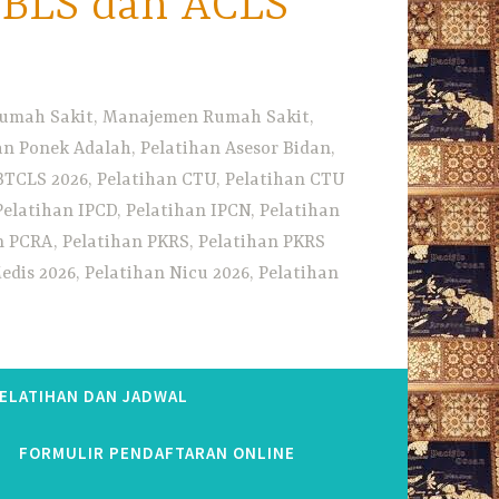
i BLS dan ACLS
 Rumah Sakit, Manajemen Rumah Sakit,
 Ponek Adalah, Pelatihan Asesor Bidan,
BTCLS 2026, Pelatihan CTU, Pelatihan CTU
Pelatihan IPCD, Pelatihan IPCN, Pelatihan
n PCRA, Pelatihan PKRS, Pelatihan PKRS
dis 2026, Pelatihan Nicu 2026, Pelatihan
PELATIHAN DAN JADWAL
FORMULIR PENDAFTARAN ONLINE