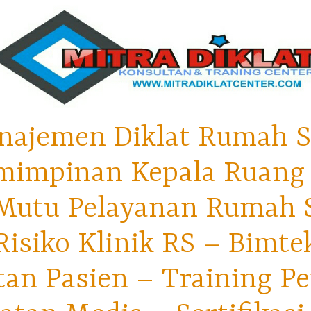
najemen Diklat Rumah S
mimpinan Kepala Ruang 
utu Pelayanan Rumah Sa
isiko Klinik RS – Bimt
tan Pasien – Training P