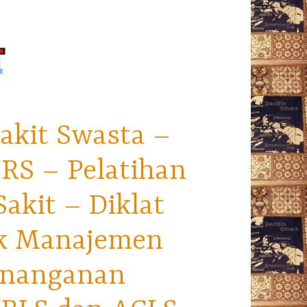
akit Swasta –
RS – Pelatihan
kit – Diklat
ek Manajemen
enanganan