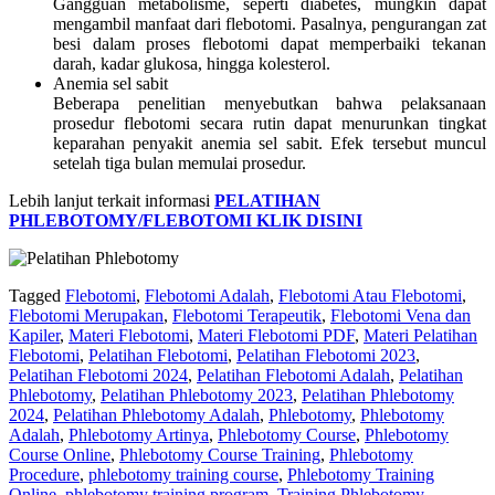
Gangguan metabolisme, seperti diabetes, mungkin dapat
mengambil manfaat dari flebotomi. Pasalnya, pengurangan zat
besi dalam proses flebotomi dapat memperbaiki tekanan
darah, kadar glukosa, hingga kolesterol.
Anemia sel sabit
Beberapa penelitian menyebutkan bahwa pelaksanaan
prosedur flebotomi secara rutin dapat menurunkan tingkat
keparahan penyakit anemia sel sabit. Efek tersebut muncul
setelah tiga bulan memulai prosedur.
Lebih lanjut terkait informasi
PELATIHAN
PHLEBOTOMY/FLEBOTOMI KLIK DISINI
Tagged
Flebotomi
,
Flebotomi Adalah
,
Flebotomi Atau Flebotomi
,
Flebotomi Merupakan
,
Flebotomi Terapeutik
,
Flebotomi Vena dan
Kapiler
,
Materi Flebotomi
,
Materi Flebotomi PDF
,
Materi Pelatihan
Flebotomi
,
Pelatihan Flebotomi
,
Pelatihan Flebotomi 2023
,
Pelatihan Flebotomi 2024
,
Pelatihan Flebotomi Adalah
,
Pelatihan
Phlebotomy
,
Pelatihan Phlebotomy 2023
,
Pelatihan Phlebotomy
2024
,
Pelatihan Phlebotomy Adalah
,
Phlebotomy
,
Phlebotomy
Adalah
,
Phlebotomy Artinya
,
Phlebotomy Course
,
Phlebotomy
Course Online
,
Phlebotomy Course Training
,
Phlebotomy
Procedure
,
phlebotomy training course
,
Phlebotomy Training
Online
,
phlebotomy training program
,
Training Phlebotomy
,