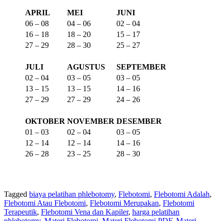
APRIL
MEI
JUNI
06 – 08
04 – 06
02 – 04
16 – 18
18 – 20
15 – 17
27 – 29
28 – 30
25 – 27
JULI
AGUSTUS
SEPTEMBER
02 – 04
03 – 05
03 – 05
13 – 15
13 – 15
14 – 16
27 – 29
27 – 29
24 – 26
OKTOBER
NOVEMBER
DESEMBER
01 – 03
02 – 04
03 – 05
12 – 14
12 – 14
14 – 16
26 – 28
23 – 25
28 – 30
Tagged
biaya pelatihan phlebotomy
,
Flebotomi
,
Flebotomi Adalah
,
Flebotomi Atau Flebotomi
,
Flebotomi Merupakan
,
Flebotomi
Terapeutik
,
Flebotomi Vena dan Kapiler
,
harga pelatihan
phlebotomy
,
Materi Flebotomi
,
Materi Flebotomi PDF
,
Materi