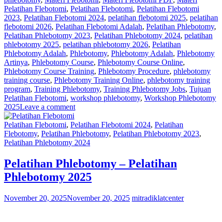
Pelatihan Flebotomi
,
Pelatihan Flebotomi
,
Pelatihan Flebotomi
2023
,
Pelatihan Flebotomi 2024
,
pelatihan flebotomi 2025
,
pelatihan
flebotomi 2026
,
Pelatihan Flebotomi Adalah
,
Pelatihan Phlebotomy
,
Pelatihan Phlebotomy 2023
,
Pelatihan Phlebotomy 2024
,
pelatihan
phlebotomy 2025
,
pelatihan phlebotomy 2026
,
Pelatihan
Phlebotomy Adalah
,
Phlebotomy
,
Phlebotomy Adalah
,
Phlebotomy
Artinya
,
Phlebotomy Course
,
Phlebotomy Course Online
,
Phlebotomy Course Training
,
Phlebotomy Procedure
,
phlebotomy
training course
,
Phlebotomy Training Online
,
phlebotomy training
program
,
Training Phlebotomy
,
Training Phlebotomy Jobs
,
Tujuan
Pelatihan Flebotomi
,
workshop phlebotomy
,
Workshop Phlebotomy
2025
Leave a comment
Pelatihan Flebotomi
,
Pelatihan Flebotomi 2024
,
Pelatihan
Flebotomy
,
Pelatihan Phlebotomy
,
Pelatihan Phlebotomy 2023
,
Pelatihan Phlebotomy 2024
Pelatihan Phlebotomy – Pelatihan
Phlebotomy 2025
November 20, 2025
November 20, 2025
mitradiklatcenter