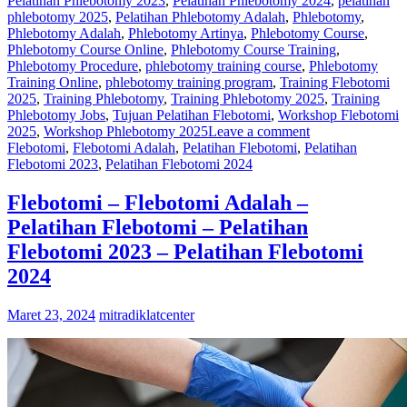
Pelatihan Phlebotomy 2023
,
Pelatihan Phlebotomy 2024
,
pelatihan
phlebotomy 2025
,
Pelatihan Phlebotomy Adalah
,
Phlebotomy
,
Phlebotomy Adalah
,
Phlebotomy Artinya
,
Phlebotomy Course
,
Phlebotomy Course Online
,
Phlebotomy Course Training
,
Phlebotomy Procedure
,
phlebotomy training course
,
Phlebotomy
Training Online
,
phlebotomy training program
,
Training Flebotomi
2025
,
Training Phlebotomy
,
Training Phlebotomy 2025
,
Training
Phlebotomy Jobs
,
Tujuan Pelatihan Flebotomi
,
Workshop Flebotomi
2025
,
Workshop Phlebotomy 2025
Leave a comment
Flebotomi
,
Flebotomi Adalah
,
Pelatihan Flebotomi
,
Pelatihan
Flebotomi 2023
,
Pelatihan Flebotomi 2024
Flebotomi – Flebotomi Adalah –
Pelatihan Flebotomi – Pelatihan
Flebotomi 2023 – Pelatihan Flebotomi
2024
Maret 23, 2024
mitradiklatcenter