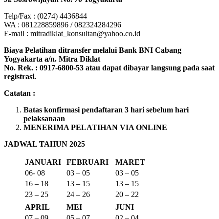
Telp/Fax : (0274) 4436844
WA : 081228859896 / 082324284296
E-mail : mitradiklat_konsultan@yahoo.co.id
Biaya Pelatihan ditransfer melalui Bank BNI Cabang
Yogyakarta a/n. Mitra Diklat
No. Rek. : 0917-6800-53 atau dapat dibayar langsung pada saat
registrasi.
Catatan :
Batas konfirmasi pendaftaran 3 hari sebelum hari
pelaksanaan
MENERIMA PELATIHAN VIA ONLINE
JADWAL TAHUN 2025
JANUARI
FEBRUARI
MARET
06- 08
03 – 05
03 – 05
16 – 18
13 – 15
13 – 15
23 – 25
24 – 26
20 – 22
APRIL
MEI
JUNI
07 – 09
05 – 07
02 – 04