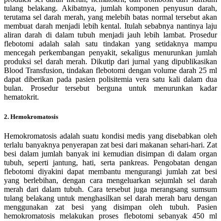
tulang belakang. Akibatnya, jumlah komponen penyusun darah,
terutama sel darah merah, yang melebih batas normal tersebut akan
membuat darah menjadi lebih kental. Itulah sebabnya nantinya laju
aliran darah di dalam tubuh menjadi jauh lebih lambat. Prosedur
flebotomi adalah salah satu tindakan yang setidaknya mampu
mencegah perkembangan penyakit, sekaligus menurunkan jumlah
produksi sel darah merah. Dikutip dari jurnal yang dipublikasikan
Blood Transfusion, tindakan flebotomi dengan volume darah 25 ml
dapat diberikan pada pasien polisitemia vera satu kali dalam dua
bulan. Prosedur tersebut berguna untuk menurunkan kadar
hematokrit.
2. Hemokromatosis
Hemokromatosis adalah suatu kondisi medis yang disebabkan oleh
terlalu banyaknya penyerapan zat besi dari makanan sehari-hari. Zat
besi dalam jumlah banyak ini kemudian disimpan di dalam organ
tubuh, seperti jantung, hati, serta pankreas. Pengobatan dengan
flebotomi diyakini dapat membantu mengurangi jumlah zat besi
yang berlebihan, dengan cara mengeluarkan sejumlah sel darah
merah dari dalam tubuh. Cara tersebut juga merangsang sumsum
tulang belakang untuk menghasilkan sel darah merah baru dengan
menggunakan zat besi yang disimpan oleh tubuh. Pasien
hemokromatosis melakukan proses flebotomi sebanyak 450 ml