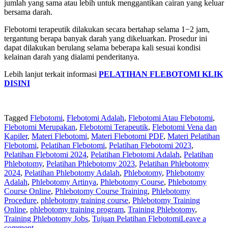
jumlah yang sama atau lebih untuk menggantikan cairan yang keluar
bersama darah.
Flebotomi terapeutik dilakukan secara bertahap selama 1−2 jam,
tergantung berapa banyak darah yang dikeluarkan. Prosedur ini
dapat dilakukan berulang selama beberapa kali sesuai kondisi
kelainan darah yang dialami penderitanya.
Lebih lanjut terkait informasi
PELATIHAN FLEBOTOMI KLIK
DISINI
Tagged
Flebotomi
,
Flebotomi Adalah
,
Flebotomi Atau Flebotomi
,
Flebotomi Merupakan
,
Flebotomi Terapeutik
,
Flebotomi Vena dan
Kapiler
,
Materi Flebotomi
,
Materi Flebotomi PDF
,
Materi Pelatihan
Flebotomi
,
Pelatihan Flebotomi
,
Pelatihan Flebotomi 2023
,
Pelatihan Flebotomi 2024
,
Pelatihan Flebotomi Adalah
,
Pelatihan
Phlebotomy
,
Pelatihan Phlebotomy 2023
,
Pelatihan Phlebotomy
2024
,
Pelatihan Phlebotomy Adalah
,
Phlebotomy
,
Phlebotomy
Adalah
,
Phlebotomy Artinya
,
Phlebotomy Course
,
Phlebotomy
Course Online
,
Phlebotomy Course Training
,
Phlebotomy
Procedure
,
phlebotomy training course
,
Phlebotomy Training
Online
,
phlebotomy training program
,
Training Phlebotomy
,
Training Phlebotomy Jobs
,
Tujuan Pelatihan Flebotomi
Leave a
comment