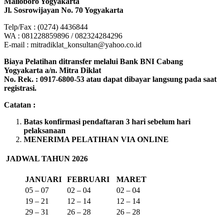
Malioboro Yogyakarta
Jl. Sosrowijayan No. 70 Yogyakarta
Telp/Fax : (0274) 4436844
WA : 081228859896 / 082324284296
E-mail : mitradiklat_konsultan@yahoo.co.id
Biaya Pelatihan ditransfer melalui Bank BNI Cabang
Yogyakarta a/n. Mitra Diklat
No. Rek. : 0917-6800-53 atau dapat dibayar langsung pada saat
registrasi.
Catatan :
Batas konfirmasi pendaftaran 3 hari sebelum hari
pelaksanaan
MENERIMA PELATIHAN VIA ONLINE
JADWAL TAHUN 2026
JANUARI
FEBRUARI
MARET
05 – 07
02 – 04
02 – 04
19 – 21
12 – 14
12 – 14
29 – 31
26 – 28
26 – 28