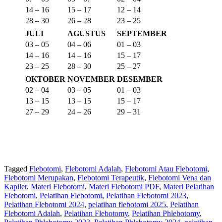
14 – 16
15 – 17
12 – 14
28 – 30
26 – 28
23 – 25
JULI
AGUSTUS
SEPTEMBER
03 – 05
04 – 06
01 – 03
14 – 16
14 – 16
15 – 17
23 – 25
28 – 30
25 – 27
OKTOBER
NOVEMBER
DESEMBER
02 – 04
03 – 05
01 – 03
13 – 15
13 – 15
15 – 17
27 – 29
24 – 26
29 – 31
Tagged
Flebotomi
,
Flebotomi Adalah
,
Flebotomi Atau Flebotomi
,
Flebotomi Merupakan
,
Flebotomi Terapeutik
,
Flebotomi Vena dan
Kapiler
,
Materi Flebotomi
,
Materi Flebotomi PDF
,
Materi Pelatihan
Flebotomi
,
Pelatihan Flebotomi
,
Pelatihan Flebotomi 2023
,
Pelatihan Flebotomi 2024
,
pelatihan flebotomi 2025
,
Pelatihan
Flebotomi Adalah
,
Pelatihan Flebotomy
,
Pelatihan Phlebotomy
,