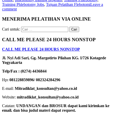
Training Phlebotomy Jobs
,
Tujuan Pelatihan Flebotomi
Leave a
comment
MENERIMA PELATIHAN VIA ONLINE
Cari untuk:
CALL ME PLEASE 24 HOURS NONSTOP
CALL ME PLEASE 24 HOURS NONSTOP
Jl. Nyi Adi Sari, Gg. Margotirto Pilahan KG. I/726 Kotagede
Yogyakarta
Telp/Fax : (0274) 4436844
Hp
: 081228859896/ 082324284296
E-mail:
Mitradiklat_konsultan@yahoo.co.id
Website:
mitradiklat_konsultan@yahoo.co.id
Catatan:
UNDANGAN dan BROSUR dapat kami kirimkan ke
email. dan bisa judul materi dapat request.