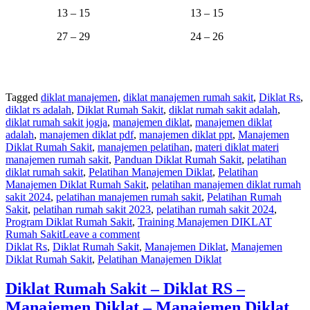
13 – 15
13 – 15
27 – 29
24 – 26
Tagged
diklat manajemen
,
diklat manajemen rumah sakit
,
Diklat Rs
,
diklat rs adalah
,
Diklat Rumah Sakit
,
diklat rumah sakit adalah
,
diklat rumah sakit jogja
,
manajemen diklat
,
manajemen diklat
adalah
,
manajemen diklat pdf
,
manajemen diklat ppt
,
Manajemen
Diklat Rumah Sakit
,
manajemen pelatihan
,
materi diklat materi
manajemen rumah sakit
,
Panduan Diklat Rumah Sakit
,
pelatihan
diklat rumah sakit
,
Pelatihan Manajemen Diklat
,
Pelatihan
Manajemen Diklat Rumah Sakit
,
pelatihan manajemen diklat rumah
sakit 2024
,
pelatihan manajemen rumah sakit
,
Pelatihan Rumah
Sakit
,
pelatihan rumah sakit 2023
,
pelatihan rumah sakit 2024
,
Program Diklat Rumah Sakit
,
Training Manajemen DIKLAT
Rumah Sakit
Leave a comment
Diklat Rs
,
Diklat Rumah Sakit
,
Manajemen Diklat
,
Manajemen
Diklat Rumah Sakit
,
Pelatihan Manajemen Diklat
Diklat Rumah Sakit – Diklat RS –
Manajemen Diklat – Manajemen Diklat