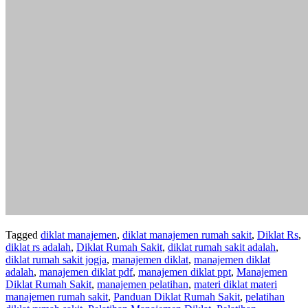
Tagged
diklat manajemen
,
diklat manajemen rumah sakit
,
Diklat Rs
,
diklat rs adalah
,
Diklat Rumah Sakit
,
diklat rumah sakit adalah
,
diklat rumah sakit jogja
,
manajemen diklat
,
manajemen diklat
adalah
,
manajemen diklat pdf
,
manajemen diklat ppt
,
Manajemen
Diklat Rumah Sakit
,
manajemen pelatihan
,
materi diklat materi
manajemen rumah sakit
,
Panduan Diklat Rumah Sakit
,
pelatihan