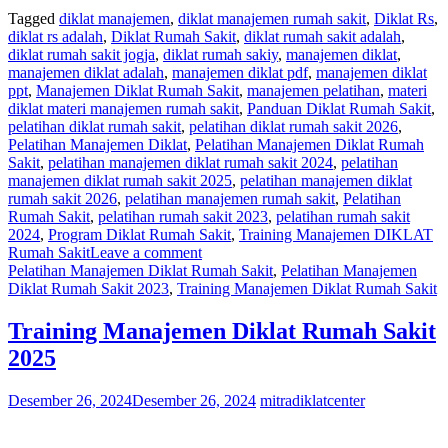
Tagged
diklat manajemen
,
diklat manajemen rumah sakit
,
Diklat Rs
,
diklat rs adalah
,
Diklat Rumah Sakit
,
diklat rumah sakit adalah
,
diklat rumah sakit jogja
,
diklat rumah sakiy
,
manajemen diklat
,
manajemen diklat adalah
,
manajemen diklat pdf
,
manajemen diklat
ppt
,
Manajemen Diklat Rumah Sakit
,
manajemen pelatihan
,
materi
diklat materi manajemen rumah sakit
,
Panduan Diklat Rumah Sakit
,
pelatihan diklat rumah sakit
,
pelatihan diklat rumah sakit 2026
,
Pelatihan Manajemen Diklat
,
Pelatihan Manajemen Diklat Rumah
Sakit
,
pelatihan manajemen diklat rumah sakit 2024
,
pelatihan
manajemen diklat rumah sakit 2025
,
pelatihan manajemen diklat
rumah sakit 2026
,
pelatihan manajemen rumah sakit
,
Pelatihan
Rumah Sakit
,
pelatihan rumah sakit 2023
,
pelatihan rumah sakit
2024
,
Program Diklat Rumah Sakit
,
Training Manajemen DIKLAT
Rumah Sakit
Leave a comment
Pelatihan Manajemen Diklat Rumah Sakit
,
Pelatihan Manajemen
Diklat Rumah Sakit 2023
,
Training Manajemen Diklat Rumah Sakit
Training Manajemen Diklat Rumah Sakit
2025
Desember 26, 2024
Desember 26, 2024
mitradiklatcenter