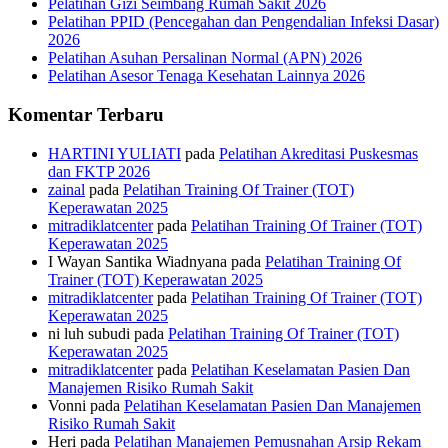
Pelatihan Gizi Seimbang Rumah Sakit 2026
Pelatihan PPID (Pencegahan dan Pengendalian Infeksi Dasar)
2026
Pelatihan Asuhan Persalinan Normal (APN) 2026
Pelatihan Asesor Tenaga Kesehatan Lainnya 2026
Komentar Terbaru
HARTINI YULIATI
pada
Pelatihan Akreditasi Puskesmas
dan FKTP 2026
zainal
pada
Pelatihan Training Of Trainer (TOT)
Keperawatan 2025
mitradiklatcenter
pada
Pelatihan Training Of Trainer (TOT)
Keperawatan 2025
I Wayan Santika Wiadnyana
pada
Pelatihan Training Of
Trainer (TOT) Keperawatan 2025
mitradiklatcenter
pada
Pelatihan Training Of Trainer (TOT)
Keperawatan 2025
ni luh subudi
pada
Pelatihan Training Of Trainer (TOT)
Keperawatan 2025
mitradiklatcenter
pada
Pelatihan Keselamatan Pasien Dan
Manajemen Risiko Rumah Sakit
Vonni
pada
Pelatihan Keselamatan Pasien Dan Manajemen
Risiko Rumah Sakit
Heri
pada
Pelatihan Manajemen Pemusnahan Arsip Rekam