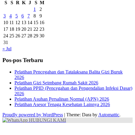
S
S
R
K
J
S
M
1
2
3
4
5
6
7
8
9
10
11
12
13
14
15
16
17
18
19
20
21
22
23
24
25
26
27
28
29
30
31
« Jul
Pos-pos Terbaru
Pelatihan Pencegahan dan Tatalaksana Balita Gizi Buruk
2026
Pelatihan Gizi Seimbang Rumah Sakit 2026
Pelatihan PPID (Pencegahan dan Pengendalian Infeksi Dasar)
2026
Pelatihan Asuhan Persalinan Normal (APN) 2026
Pelatihan Asesor Tenaga Kesehatan Lainnya 2026
Proudly powered by WordPress
|
Theme: Dara by
Automattic
.
HUBUNGI KAMI