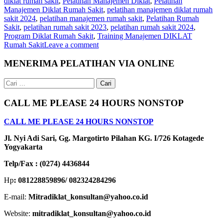
diklat rumah sakit
,
Pelatihan Manajemen Diklat
,
Pelatihan
Manajemen Diklat Rumah Sakit
,
pelatihan manajemen diklat rumah
sakit 2024
,
pelatihan manajemen rumah sakit
,
Pelatihan Rumah
Sakit
,
pelatihan rumah sakit 2023
,
pelatihan rumah sakit 2024
,
Program Diklat Rumah Sakit
,
Training Manajemen DIKLAT
Rumah Sakit
Leave a comment
MENERIMA PELATIHAN VIA ONLINE
Cari
untuk:
CALL ME PLEASE 24 HOURS NONSTOP
CALL ME PLEASE 24 HOURS NONSTOP
Jl. Nyi Adi Sari, Gg. Margotirto Pilahan KG. I/726 Kotagede
Yogyakarta
Telp/Fax : (0274) 4436844
Hp
: 081228859896/ 082324284296
E-mail:
Mitradiklat_konsultan@yahoo.co.id
Website:
mitradiklat_konsultan@yahoo.co.id