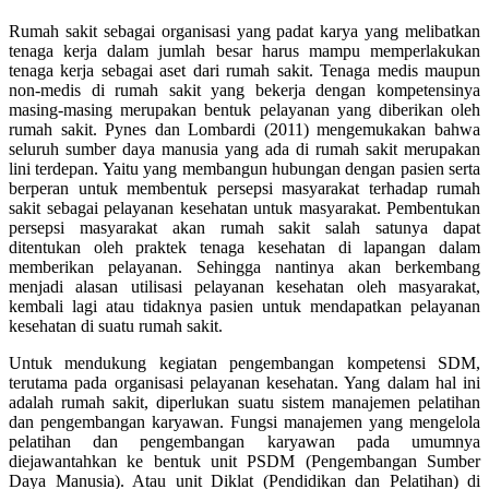
Rumah sakit sebagai organisasi yang padat karya yang melibatkan
tenaga kerja dalam jumlah besar harus mampu memperlakukan
tenaga kerja sebagai aset dari rumah sakit. Tenaga medis maupun
non-medis di rumah sakit yang bekerja dengan kompetensinya
masing-masing merupakan bentuk pelayanan yang diberikan oleh
rumah sakit. Pynes dan Lombardi (2011) mengemukakan bahwa
seluruh sumber daya manusia yang ada di rumah sakit merupakan
lini terdepan. Yaitu yang membangun hubungan dengan pasien serta
berperan untuk membentuk persepsi masyarakat terhadap rumah
sakit sebagai pelayanan kesehatan untuk masyarakat. Pembentukan
persepsi masyarakat akan rumah sakit salah satunya dapat
ditentukan oleh praktek tenaga kesehatan di lapangan dalam
memberikan pelayanan. Sehingga nantinya akan berkembang
menjadi alasan utilisasi pelayanan kesehatan oleh masyarakat,
kembali lagi atau tidaknya pasien untuk mendapatkan pelayanan
kesehatan di suatu rumah sakit.
Untuk mendukung kegiatan pengembangan kompetensi SDM,
terutama pada organisasi pelayanan kesehatan. Yang dalam hal ini
adalah rumah sakit, diperlukan suatu sistem manajemen pelatihan
dan pengembangan karyawan. Fungsi manajemen yang mengelola
pelatihan dan pengembangan karyawan pada umumnya
diejawantahkan ke bentuk unit PSDM (Pengembangan Sumber
Daya Manusia). Atau unit Diklat (Pendidikan dan Pelatihan) di