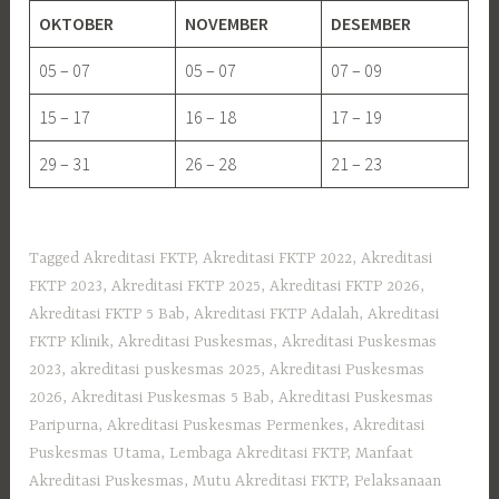
OKTOBER
NOVEMBER
DESEMBER
05 – 07
05 – 07
07 – 09
15 – 17
16 – 18
17 – 19
29 – 31
26 – 28
21 – 23
Tagged
Akreditasi FKTP
,
Akreditasi FKTP 2022
,
Akreditasi
FKTP 2023
,
Akreditasi FKTP 2025
,
Akreditasi FKTP 2026
,
Akreditasi FKTP 5 Bab
,
Akreditasi FKTP Adalah
,
Akreditasi
FKTP Klinik
,
Akreditasi Puskesmas
,
Akreditasi Puskesmas
2023
,
akreditasi puskesmas 2025
,
Akreditasi Puskesmas
2026
,
Akreditasi Puskesmas 5 Bab
,
Akreditasi Puskesmas
Paripurna
,
Akreditasi Puskesmas Permenkes
,
Akreditasi
Puskesmas Utama
,
Lembaga Akreditasi FKTP
,
Manfaat
Akreditasi Puskesmas
,
Mutu Akreditasi FKTP
,
Pelaksanaan