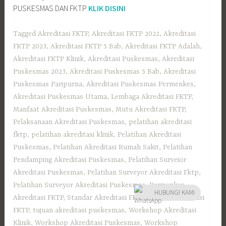
PUSKESMAS DAN FKTP
KLIK DISINI
Tagged
Akreditasi FKTP
,
Akreditasi FKTP 2022
,
Akreditasi
FKTP 2023
,
Akreditasi FKTP 5 Bab
,
Akreditasi FKTP Adalah
,
Akreditasi FKTP Klinik
,
Akreditasi Puskesmas
,
Akreditasi
Puskesmas 2023
,
Akreditasi Puskesmas 5 Bab
,
Akreditasi
Puskesmas Paripurna
,
Akreditasi Puskesmas Permenkes
,
Akreditasi Puskesmas Utama
,
Lembaga Akreditasi FKTP
,
Manfaat Akreditasi Puskesmas
,
Mutu Akreditasi FKTP
,
Pelaksanaan Akreditasi Puskesmas
,
pelatihan akreditasi
fktp
,
pelatihan akreditasi klinik
,
Pelatihan Akreditasi
Puskesmas
,
Pelatihan Akreditasi Rumah Sakit
,
Pelatihan
Pendamping Akreditasi Puskesmas
,
Pelatihan Surveior
Akreditasi Puskesmas
,
Pelatihan Surveyor Akreditasi Fktp
,
Pelatihan Surveyor Akreditasi Puskesmas
,
Permenkes
HUBUNGI KAMI
Akreditasi FKTP
,
Standar Akreditasi FKTP
,
Tujuan Akreditasi
FKTP
,
tujuan akreditasi puskesmas
,
Workshop Akreditasi
Klinik
,
Workshop Akreditasi Puskesmas
,
Workshop