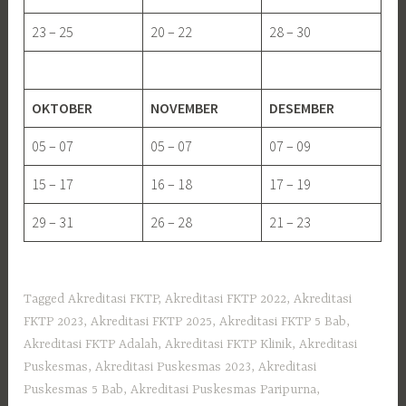
23 – 25
20 – 22
28 – 30
OKTOBER
NOVEMBER
DESEMBER
05 – 07
05 – 07
07 – 09
15 – 17
16 – 18
17 – 19
29 – 31
26 – 28
21 – 23
Tagged
Akreditasi FKTP
,
Akreditasi FKTP 2022
,
Akreditasi
FKTP 2023
,
Akreditasi FKTP 2025
,
Akreditasi FKTP 5 Bab
,
Akreditasi FKTP Adalah
,
Akreditasi FKTP Klinik
,
Akreditasi
Puskesmas
,
Akreditasi Puskesmas 2023
,
Akreditasi
Puskesmas 5 Bab
,
Akreditasi Puskesmas Paripurna
,