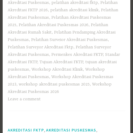
Akreditasi Puskesmas
,
pelatihan akreditasi fktp
,
Pelatihan
Akreditasi FKTP 2026
,
pelatihan akreditasi klinik
,
Pelatihan
Akreditasi Puskesmas
,
Pelatihan Akreditasi Puskesmas
2025
,
Pelatihan Akreditasi Puskesmas 2026
,
Pelatihan
Akreditasi Rumah Sakit
,
Pelatihan Pendamping Akreditasi
Puskesmas
,
Pelatihan Surveior Akreditasi Puskesmas
,
Pelatihan Surveyor Akreditasi Fktp
,
Pelatihan Surveyor
Akreditasi Puskesmas
,
Permenkes Akreditasi FKTP
,
Standar
Akreditasi FKTP
,
Tujuan Akreditasi FKTP
,
tujuan akreditasi
puskesmas
,
Workshop Akreditasi Klinik
,
Workshop
Akreditasi Puskesmas
,
Workshop Akreditasi Puskesmas
2023
,
workshop akreditasi puskesmas 2025
,
Workshop
Akreditasi Puskesmas 2026
Leave a comment
,
,
AKREDITASI FKTP
AKREDITASI PUSKESMAS