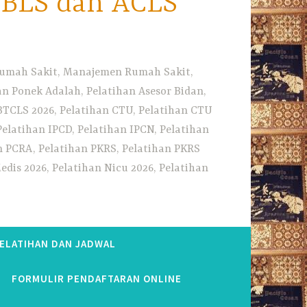
i BLS dan ACLS
 Rumah Sakit, Manajemen Rumah Sakit,
 Ponek Adalah, Pelatihan Asesor Bidan,
BTCLS 2026, Pelatihan CTU, Pelatihan CTU
Pelatihan IPCD, Pelatihan IPCN, Pelatihan
n PCRA, Pelatihan PKRS, Pelatihan PKRS
dis 2026, Pelatihan Nicu 2026, Pelatihan
PELATIHAN DAN JADWAL
FORMULIR PENDAFTARAN ONLINE