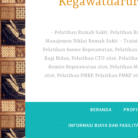
Kegawatdarura
Pelatihan Rumah Sakit, Pelatihan R
Manajemen Diklat Rumah Sakit – Traini
Pelatihan Asesor Keperawatan, Pelatihan
Bagi Bidan, Pelatihan CTU 2026, Pelatiha
Komite Keperawatan 2026, Pelatihan MF
2026, Pelatihan PMKP, Pelatihan PMKP 20
BERANDA
PROFI
INFORMASI BIAYA DAN FASILIT