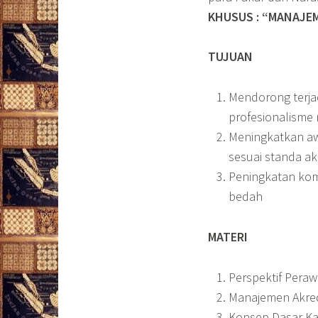
KHUSUS : “MANAJE
TUJUAN
Mendorong terja
profesionalisme
Meningkatkan a
sesuai standa ak
Peningkatan ko
bedah
MATERI
Perspektif Pera
Manajemen Akred
Konsep Dasar K