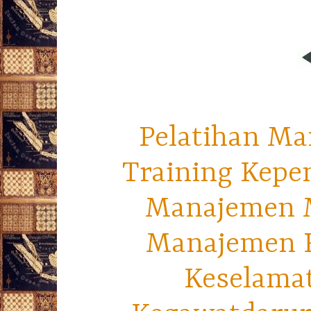
Pelatihan Ma
Training Kepe
Manajemen M
Manajemen R
Keselama