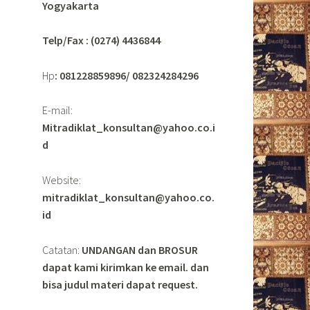
Yogyakarta
Telp/Fax : (0274) 4436844
Hp
: 081228859896/ 082324284296
E-mail:
Mitradiklat_konsultan@yahoo.co.i
d
Website:
mitradiklat_konsultan@yahoo.co.
id
Catatan:
UNDANGAN dan BROSUR
dapat kami kirimkan ke email. dan
bisa judul materi dapat request.