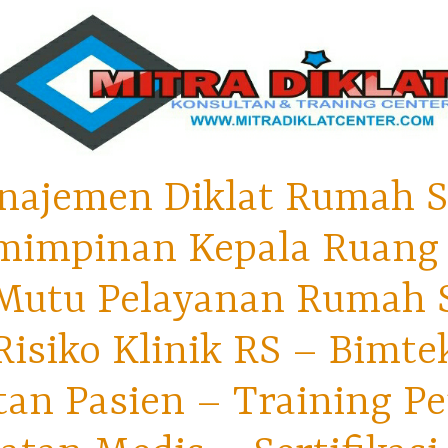
najemen Diklat Rumah S
mimpinan Kepala Ruang 
utu Pelayanan Rumah Sa
isiko Klinik RS – Bimt
tan Pasien – Training P