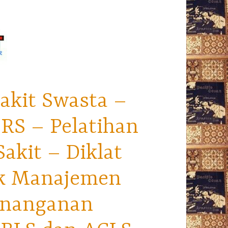
akit Swasta –
RS – Pelatihan
kit – Diklat
ek Manajemen
enanganan