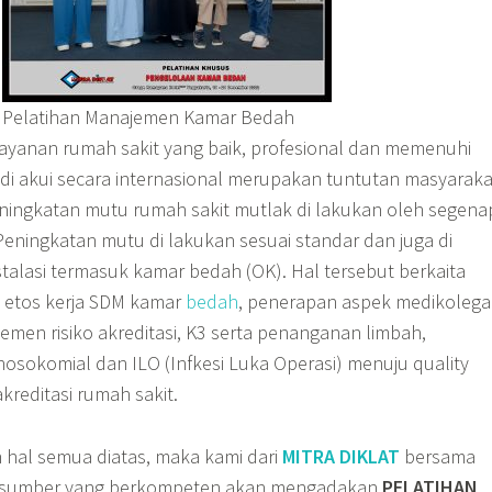
Pelatihan Manajemen Kamar Bedah
yanan rumah sakit yang baik, profesional dan memenuhi
 di akui secara internasional merupakan tuntutan masyaraka
ingkatan mutu rumah sakit mutlak di lakukan oleh segena
 Peningkatan mutu di lakukan sesuai standar dan juga di
talasi termasuk kamar bedah (OK). Hal tersebut berkaita
 etos kerja SDM kamar
bedah
, penerapan aspek medikolega
jemen risiko akreditasi, K3 serta penanganan limbah,
nosokomial dan ILO (Infkesi Luka Operasi) menuju quality
kreditasi rumah sakit.
hal semua diatas, maka kami dari
MITRA DIKLAT
bersama
rasumber yang berkompeten akan mengadakan
PELATIHAN