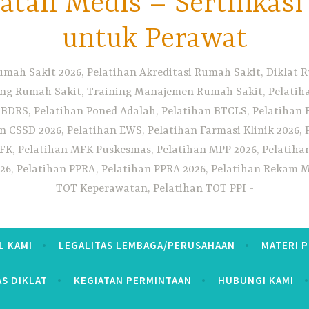
tan Medis – Sertifikas
untuk Perawat
umah Sakit 2026, Pelatihan Akreditasi Rumah Sakit, Diklat
ng Rumah Sakit, Training Manajemen Rumah Sakit, Pelatihan
 BDRS, Pelatihan Poned Adalah, Pelatihan BTCLS, Pelatihan 
n CSSD 2026, Pelatihan EWS, Pelatihan Farmasi Klinik 2026, 
K, Pelatihan MFK Puskesmas, Pelatihan MPP 2026, Pelatiha
26, Pelatihan PPRA, Pelatihan PPRA 2026, Pelatihan Rekam Me
TOT Keperawatan, Pelatihan TOT PPI
L KAMI
LEGALITAS LEMBAGA/PERUSAHAAN
MATERI 
AS DIKLAT
KEGIATAN PERMINTAAN
HUBUNGI KAMI