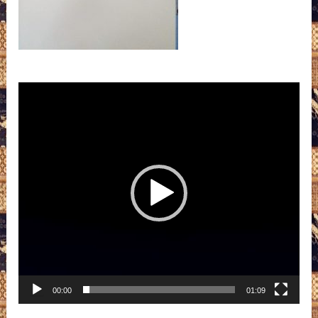
Pemutar
Video
00:00
01:09