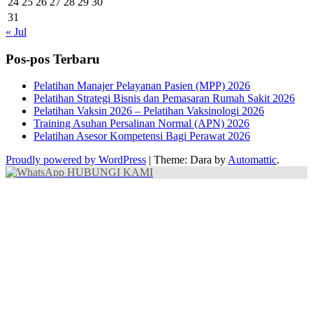
24
25
26
27
28
29
30
31
« Jul
Pos-pos Terbaru
Pelatihan Manajer Pelayanan Pasien (MPP) 2026
Pelatihan Strategi Bisnis dan Pemasaran Rumah Sakit 2026
Pelatihan Vaksin 2026 – Pelatihan Vaksinologi 2026
Training Asuhan Persalinan Normal (APN) 2026
Pelatihan Asesor Kompetensi Bagi Perawat 2026
Proudly powered by WordPress
|
Theme: Dara by
Automattic
.
HUBUNGI KAMI