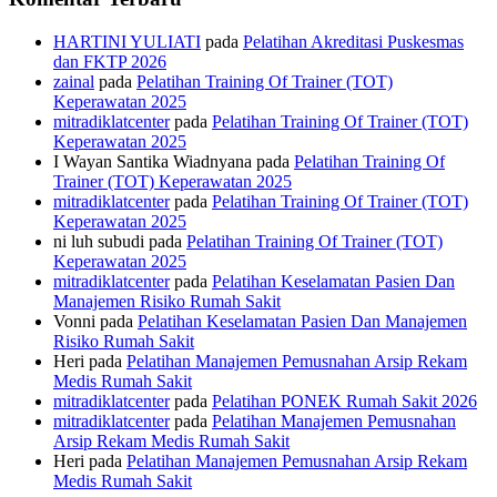
HARTINI YULIATI
pada
Pelatihan Akreditasi Puskesmas
dan FKTP 2026
zainal
pada
Pelatihan Training Of Trainer (TOT)
Keperawatan 2025
mitradiklatcenter
pada
Pelatihan Training Of Trainer (TOT)
Keperawatan 2025
I Wayan Santika Wiadnyana
pada
Pelatihan Training Of
Trainer (TOT) Keperawatan 2025
mitradiklatcenter
pada
Pelatihan Training Of Trainer (TOT)
Keperawatan 2025
ni luh subudi
pada
Pelatihan Training Of Trainer (TOT)
Keperawatan 2025
mitradiklatcenter
pada
Pelatihan Keselamatan Pasien Dan
Manajemen Risiko Rumah Sakit
Vonni
pada
Pelatihan Keselamatan Pasien Dan Manajemen
Risiko Rumah Sakit
Heri
pada
Pelatihan Manajemen Pemusnahan Arsip Rekam
Medis Rumah Sakit
mitradiklatcenter
pada
Pelatihan PONEK Rumah Sakit 2026
mitradiklatcenter
pada
Pelatihan Manajemen Pemusnahan
Arsip Rekam Medis Rumah Sakit
Heri
pada
Pelatihan Manajemen Pemusnahan Arsip Rekam
Medis Rumah Sakit