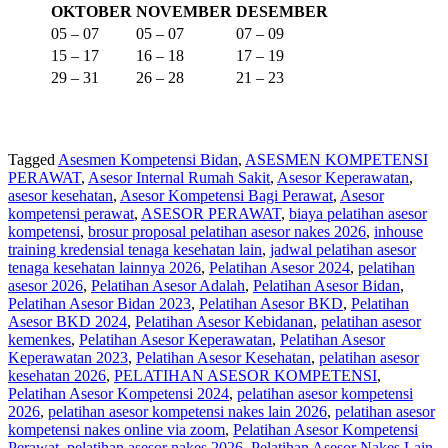
OKTOBER
NOVEMBER
DESEMBER
05 – 07
05 – 07
07 – 09
15 – 17
16 – 18
17 – 19
29 – 31
26 – 28
21 – 23
Tagged
Asesmen Kompetensi Bidan
,
ASESMEN KOMPETENSI
PERAWAT
,
Asesor Internal Rumah Sakit
,
Asesor Keperawatan
,
asesor kesehatan
,
Asesor Kompetensi Bagi Perawat
,
Asesor
kompetensi perawat
,
ASESOR PERAWAT
,
biaya pelatihan asesor
kompetensi
,
brosur proposal pelatihan asesor nakes 2026
,
inhouse
training kredensial tenaga kesehatan lain
,
jadwal pelatihan asesor
tenaga kesehatan lainnya 2026
,
Pelatihan Asesor 2024
,
pelatihan
asesor 2026
,
Pelatihan Asesor Adalah
,
Pelatihan Asesor Bidan
,
Pelatihan Asesor Bidan 2023
,
Pelatihan Asesor BKD
,
Pelatihan
Asesor BKD 2024
,
Pelatihan Asesor Kebidanan
,
pelatihan asesor
kemenkes
,
Pelatihan Asesor Keperawatan
,
Pelatihan Asesor
Keperawatan 2023
,
Pelatihan Asesor Kesehatan
,
pelatihan asesor
kesehatan 2026
,
PELATIHAN ASESOR KOMPETENSI
,
Pelatihan Asesor Kompetensi 2024
,
pelatihan asesor kompetensi
2026
,
pelatihan asesor kompetensi nakes lain 2026
,
pelatihan asesor
kompetensi nakes online via zoom
,
Pelatihan Asesor Kompetensi
Perawat
,
pelatihan asesor nakes 2026
,
Pelatihan Asesor Nakes Lain
,