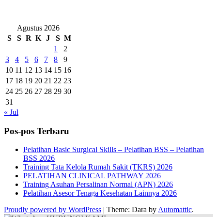
Agustus 2026
S
S
R
K
J
S
M
1
2
3
4
5
6
7
8
9
10
11
12
13
14
15
16
17
18
19
20
21
22
23
24
25
26
27
28
29
30
31
« Jul
Pos-pos Terbaru
Pelatihan Basic Surgical Skills – Pelatihan BSS – Pelatihan
BSS 2026
Training Tata Kelola Rumah Sakit (TKRS) 2026
PELATIHAN CLINICAL PATHWAY 2026
Training Asuhan Persalinan Normal (APN) 2026
Pelatihan Asesor Tenaga Kesehatan Lainnya 2026
Proudly powered by WordPress
|
Theme: Dara by
Automattic
.