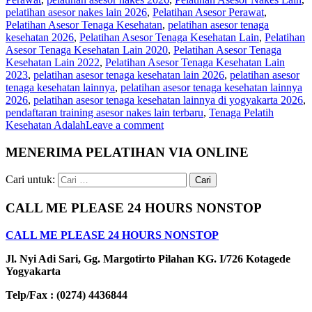
pelatihan asesor nakes lain 2026
,
Pelatihan Asesor Perawat
,
Pelatihan Asesor Tenaga Kesehatan
,
pelatihan asesor tenaga
kesehatan 2026
,
Pelatihan Asesor Tenaga Kesehatan Lain
,
Pelatihan
Asesor Tenaga Kesehatan Lain 2020
,
Pelatihan Asesor Tenaga
Kesehatan Lain 2022
,
Pelatihan Asesor Tenaga Kesehatan Lain
2023
,
pelatihan asesor tenaga kesehatan lain 2026
,
pelatihan asesor
tenaga kesehatan lainnya
,
pelatihan asesor tenaga kesehatan lainnya
2026
,
pelatihan asesor tenaga kesehatan lainnya di yogyakarta 2026
,
pendaftaran training asesor nakes lain terbaru
,
Tenaga Pelatih
Kesehatan Adalah
Leave a comment
MENERIMA PELATIHAN VIA ONLINE
Cari untuk:
CALL ME PLEASE 24 HOURS NONSTOP
CALL ME PLEASE 24 HOURS NONSTOP
Jl. Nyi Adi Sari, Gg. Margotirto Pilahan KG. I/726 Kotagede
Yogyakarta
Telp/Fax : (0274) 4436844