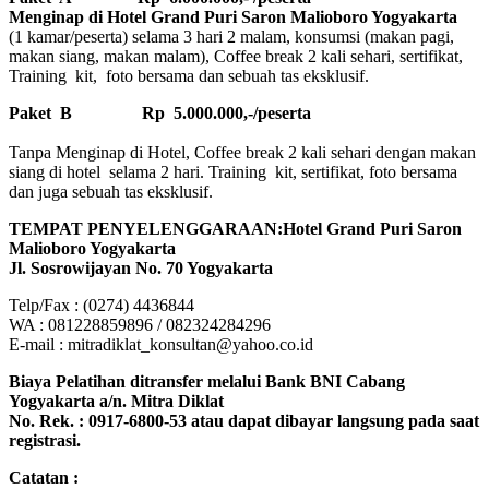
Menginap di Hotel Grand Puri Saron Malioboro Yogyakarta
(1 kamar/peserta) selama 3 hari 2 malam, konsumsi (makan pagi,
makan siang, makan malam), Coffee break 2 kali sehari, sertifikat,
Training kit, foto bersama dan sebuah tas eksklusif.
Paket B
Rp 5.000.000,-/peserta
Tanpa Menginap di Hotel, Coffee break 2 kali sehari dengan makan
siang di hotel selama 2 hari. Training kit, sertifikat, foto bersama
dan juga sebuah tas eksklusif.
TEMPAT PENYELENGGARAAN:Hotel Grand Puri Saron
Malioboro Yogyakarta
Jl. Sosrowijayan No. 70 Yogyakarta
Telp/Fax : (0274) 4436844
WA : 081228859896 / 082324284296
E-mail : mitradiklat_konsultan@yahoo.co.id
Biaya Pelatihan ditransfer melalui Bank BNI Cabang
Yogyakarta a/n. Mitra Diklat
No. Rek. : 0917-6800-53 atau dapat dibayar langsung pada saat
registrasi.
Catatan :