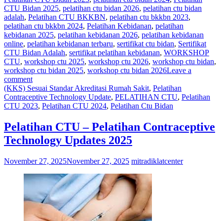
CTU Bidan 2025
,
pelatihan ctu bidan 2026
,
pelatihan ctu bidan
adalah
,
Pelatihan CTU BKKBN
,
pelatihan ctu bkkbn 2023
,
pelatihan ctu bkkbn 2024
,
Pelatihan Kebidanan
,
pelatihan
kebidanan 2025
,
pelatihan kebidanan 2026
,
pelatihan kebidanan
online
,
pelatihan kebidanan terbaru
,
sertifikat ctu bidan
,
Sertifikat
CTU Bidan Adalah
,
sertifikat pelatihan kebidanan
,
WORKSHOP
CTU
,
workshop ctu 2025
,
workshop ctu 2026
,
workshop ctu bidan
,
workshop ctu bidan 2025
,
workshop ctu bidan 2026
Leave a
comment
(KKS) Sesuai Standar Akreditasi Rumah Sakit
,
Pelatihan
Contraceptive Technology Update
,
PELATIHAN CTU
,
Pelatihan
CTU 2023
,
Pelatihan CTU 2024
,
Pelatihan Ctu Bidan
Pelatihan CTU – Pelatihan Contraceptive
Technology Updates 2025
November 27, 2025
November 27, 2025
mitradiklatcenter