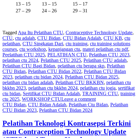
13 – 15
13 – 15
15 – 17
27 – 29
24 – 26
29 – 31
Tagged
Apa Itu Pelatihan CTU
,
Contraceptive Technology Update
,
CTU
,
ctu adalah
,
CTU Bidan
,
CTU Bidan Adalah
,
CTU KB
,
ctu
pelatihan
,
CTU Singkatan Dari
,
ctu training
,
ctu training solutions
courses
,
ctu workshop
,
kepanjangan ctu
,
materi pelatihan ctu pdf
,
Peelatihan CTU 2025
,
PELATIHAN CTU
,
Pelatihan CTU 2023
,
pelatihan ctu 2024
,
Pelatihan CTU 2025
,
Pelatihan CTU adalah
,
Pelatihan CTU Bagi Bidan
,
pelatihan ctu berapa skp
,
Pelatihan
CTU Bidan
,
Pelatihan CTU Bidan 2022
,
Pelatihan CTU Bidan
2023
,
pelatihan ctu bidan 2024
,
Pelatihan CTU Bidan 2025
,
pelatihan ctu bidan adalah
,
Pelatihan CTU BKKBN
,
pelatihan ctu
bkkbn 2023
,
pelatihan ctu bkkbn 2024
,
pelatihan ctu jogja
,
sertifikat
ctu bidan
,
Sertifikat CTU Bidan Adalah
,
TRAINING CTU
,
training
ctu 2025
,
WORKSHOP CTU
Leave a comment
CTU Bidan
,
CTU Bidan Adalah
,
Pelatihan Ctu Bidan
,
Pelatihan
CTU Bidan 2023
,
Pelatihan CTU Bidan 2024
Pelatihan Teknologi Kontrasepsi Terkini
atau Contraception Technology Update