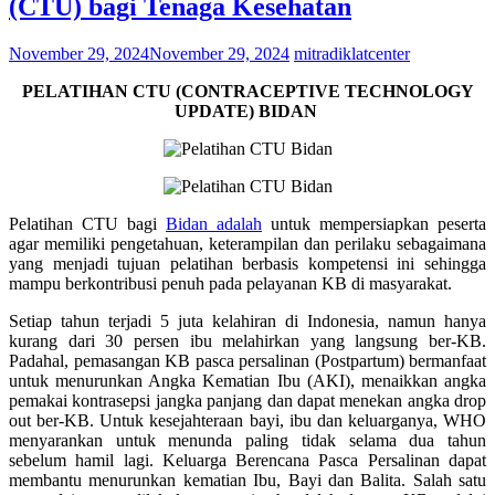
(CTU) bagi Tenaga Kesehatan
November 29, 2024
November 29, 2024
mitradiklatcenter
PELATIHAN CTU (CONTRACEPTIVE TECHNOLOGY
UPDATE) BIDAN
Pelatihan CTU bagi
Bidan adalah
untuk mempersiapkan peserta
agar memiliki pengetahuan, keterampilan dan perilaku sebagaimana
yang menjadi tujuan pelatihan berbasis kompetensi ini sehingga
mampu berkontribusi penuh pada pelayanan KB di masyarakat.
Setiap tahun terjadi 5 juta kelahiran di Indonesia, namun hanya
kurang dari 30 persen ibu melahirkan yang langsung ber-KB.
Padahal, pemasangan KB pasca persalinan (Postpartum) bermanfaat
untuk menurunkan Angka Kematian Ibu (AKI), menaikkan angka
pemakai kontrasepsi jangka panjang dan dapat menekan angka drop
out ber-KB. Untuk kesejahteraan bayi, ibu dan keluarganya, WHO
menyarankan untuk menunda paling tidak selama dua tahun
sebelum hamil lagi. Keluarga Berencana Pasca Persalinan dapat
membantu menurunkan kematian Ibu, Bayi dan Balita. Salah satu