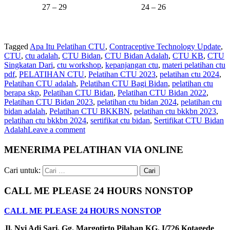
27 – 29
24 – 26
Tagged
Apa Itu Pelatihan CTU
,
Contraceptive Technology Update
,
CTU
,
ctu adalah
,
CTU Bidan
,
CTU Bidan Adalah
,
CTU KB
,
CTU
Singkatan Dari
,
ctu workshop
,
kepanjangan ctu
,
materi pelatihan ctu
pdf
,
PELATIHAN CTU
,
Pelatihan CTU 2023
,
pelatihan ctu 2024
,
Pelatihan CTU adalah
,
Pelatihan CTU Bagi Bidan
,
pelatihan ctu
berapa skp
,
Pelatihan CTU Bidan
,
Pelatihan CTU Bidan 2022
,
Pelatihan CTU Bidan 2023
,
pelatihan ctu bidan 2024
,
pelatihan ctu
bidan adalah
,
Pelatihan CTU BKKBN
,
pelatihan ctu bkkbn 2023
,
pelatihan ctu bkkbn 2024
,
sertifikat ctu bidan
,
Sertifikat CTU Bidan
Adalah
Leave a comment
MENERIMA PELATIHAN VIA ONLINE
Cari untuk:
CALL ME PLEASE 24 HOURS NONSTOP
CALL ME PLEASE 24 HOURS NONSTOP
Jl. Nyi Adi Sari, Gg. Margotirto Pilahan KG. I/726 Kotagede