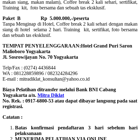
makan siang, makan malam), Coffee break 2 kali sehari, sertifikat,
Training kit, foto bersama dan sebuah tas eksklusif.
Paket B
Rp 5.000.000,-/peserta
Tanpa Menginap di Hotel, Coffee break 2 kali sehari dengan makan
siang di hotel selama 2 hari. Training kit, sertifikat, foto bersama
dan sebuah tas eksklusif.
TEMPAT PENYELENGGARAAN:Hotel Grand Puri Saron
Malioboro Yogyakarta
Jl. Sosrowijayan No. 70 Yogyakarta
Telp/Fax : (0274) 4436844
WA : 081228859896 / 082324284296
E-mail : mitradiklat_konsultan@yahoo.co.id
Biaya Pelatihan ditransfer melalui Bank BNI Cabang
Yogyakarta a/n.
Mitra Diklat
No. Rek. : 0917-6800-53 atau dapat dibayar langsung pada saat
registrasi.
Catatan :
Batas konfirmasi pendaftaran 3 hari sebelum hari
pelaksanaan
MENERIMA PELATIHAN VIA ONLINE