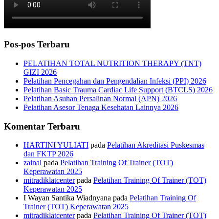
Pos-pos Terbaru
PELATIHAN TOTAL NUTRITION THERAPY (TNT)
GIZI 2026
Pelatihan Pencegahan dan Pengendalian Infeksi (PPI) 2026
Pelatihan Basic Trauma Cardiac Life Support (BTCLS) 2026
Pelatihan Asuhan Persalinan Normal (APN) 2026
Pelatihan Asesor Tenaga Kesehatan Lainnya 2026
Komentar Terbaru
HARTINI YULIATI
pada
Pelatihan Akreditasi Puskesmas
dan FKTP 2026
zainal
pada
Pelatihan Training Of Trainer (TOT)
Keperawatan 2025
mitradiklatcenter
pada
Pelatihan Training Of Trainer (TOT)
Keperawatan 2025
I Wayan Santika Wiadnyana
pada
Pelatihan Training Of
Trainer (TOT) Keperawatan 2025
mitradiklatcenter
pada
Pelatihan Training Of Trainer (TOT)