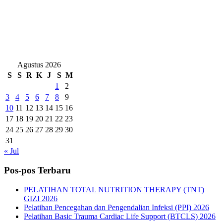
Agustus 2026
S
S
R
K
J
S
M
1
2
3
4
5
6
7
8
9
10
11
12
13
14
15
16
17
18
19
20
21
22
23
24
25
26
27
28
29
30
31
« Jul
Pos-pos Terbaru
PELATIHAN TOTAL NUTRITION THERAPY (TNT)
GIZI 2026
Pelatihan Pencegahan dan Pengendalian Infeksi (PPI) 2026
Pelatihan Basic Trauma Cardiac Life Support (BTCLS) 2026