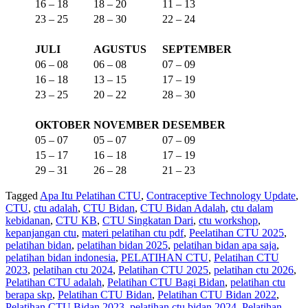
16 – 18
18 – 20
11 – 13
23 – 25
28 – 30
22 – 24
JULI
AGUSTUS
SEPTEMBER
06 – 08
06 – 08
07 – 09
16 – 18
13 – 15
17 – 19
23 – 25
20 – 22
28 – 30
OKTOBER
NOVEMBER
DESEMBER
05 – 07
05 – 07
07 – 09
15 – 17
16 – 18
17 – 19
29 – 31
26 – 28
21 – 23
Tagged
Apa Itu Pelatihan CTU
,
Contraceptive Technology Update
,
CTU
,
ctu adalah
,
CTU Bidan
,
CTU Bidan Adalah
,
ctu dalam
kebidanan
,
CTU KB
,
CTU Singkatan Dari
,
ctu workshop
,
kepanjangan ctu
,
materi pelatihan ctu pdf
,
Peelatihan CTU 2025
,
pelatihan bidan
,
pelatihan bidan 2025
,
pelatihan bidan apa saja
,
pelatihan bidan indonesia
,
PELATIHAN CTU
,
Pelatihan CTU
2023
,
pelatihan ctu 2024
,
Pelatihan CTU 2025
,
pelatihan ctu 2026
,
Pelatihan CTU adalah
,
Pelatihan CTU Bagi Bidan
,
pelatihan ctu
berapa skp
,
Pelatihan CTU Bidan
,
Pelatihan CTU Bidan 2022
,
Pelatihan CTU Bidan 2023
,
pelatihan ctu bidan 2024
,
Pelatihan