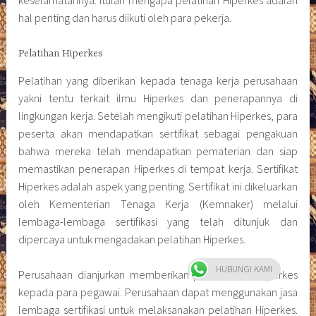
Perusahaan dianjurkan memberikan pembekalan Hiperkes
kepada para pegawai. Perusahaan dapat menggunakan jasa
lembaga sertifikasi untuk melaksanakan pelatihan Hiperkes.
Sekaligus memperoleh sertifikat Hiperkes bagi para pekerja.
Tenaga kerja yang sangat dianjurkan mengikuti pelatihan
Hiperkes di antaranya yaitu dokter, paramedis, dan perawat
yang bekerja di sektor kesehatan. Termasuk dokter dan
paramedis yang bertugas memberikan pelayanan kesehatan
di perusahaan. Namun Hiperkes juga diperlukan oleh para
pekerja di sektor industri rawan kecelakaan lainnya.
INFORMASI PELATIHAN HIPERKES DAN KESELAMATAN KERJA
KLIK DISINI
HUBUNGI KAMI
Tagged
Biaya Kursus Hiperkes
,
Biaya Pelatihan Hiperkes
Perawat
,
hiperkes adalah
,
Hiperkes dan K3
,
hiperkes dan
keselamatan kerja
,
Hiperkes Dokter
,
hiperkes jogja
,