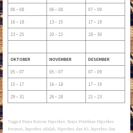
06 – 08
06 – 08
07 – 09
16 – 18
13 – 15
17 – 19
23 – 25
20 – 22
28 – 30
OKTOBER
NOVEMBER
DESEMBER
05 – 07
05 – 07
07 – 09
15 – 17
16 – 18
17 – 19
29 – 31
26 – 28
21 – 23
Tagged
Biaya Kursus Hiperkes
,
Biaya Pelatihan Hiperkes
Perawat
,
hiperkes adalah
,
Hiperkes dan K3
,
hiperkes dan