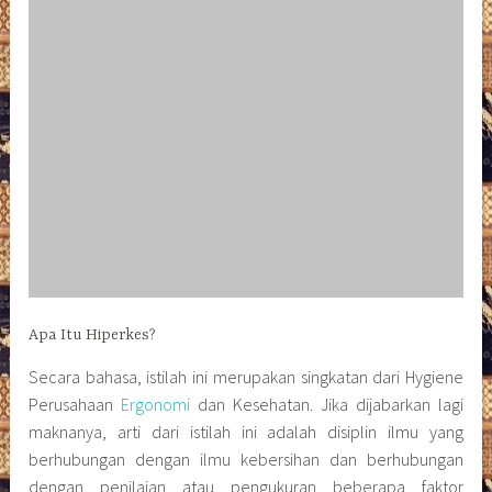
maknanya, arti dari istilah ini adalah disiplin ilmu yang
berhubungan dengan ilmu kebersihan dan berhubungan
dengan penilaian atau pengukuran beberapa faktor
lingkungan kerja (baik dari segi Fisika, Kimia, Biologi,
Ergonomi, dan Psikologi).
Tujuan pengukuran ini adalah untuk mengindikasi mana saja
faktor yang dinilai dapat menimbulkan gangguan kerja
sehingga tindakan preventif ataupun korektif dapat
dilakukan. Dalam prosesnya, penerapan ilmu ini diharapkan
dapat melindungi tenaga kerja di sebuah industri dan
masyarakat sekitarnya dari bahaya.
Ketika diterapkan pun, fokus ilmu ini biasanya pada 3 hal
teknis yaitu hygiene (kebersihan), ergonomi (hubungan
tenaga kerja dengan lingkungan), dan kesehatan SDM suatu
industri yang bersifat medis. Jadi jangan heran apabila
Hiperkes dikategorikan sebagai bagian dari K3 dan