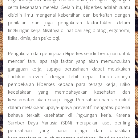
Sumber Daya Manusia (SDM) merupakan aset penting
perusahaan yang harus dijaga dan dipastikan
keselamatannya. Itulah mengapa pelatihan Hiperkes adalah
hal penting dan harus diikuti oleh para pekerja.
Pelatihan Hiperkes
Pelatihan yang diberikan kepada tenaga kerja perusahaan
yakni tentu terkait ilmu Hiperkes dan penerapannya di
lingkungan kerja. Setelah mengikuti pelatihan Hiperkes, para
peserta akan mendapatkan sertifikat sebagai pengakuan
bahwa mereka telah mendapatkan pematerian dan siap
memastikan penerapan Hiperkes di tempat kerja. Sertifikat
Hiperkes adalah aspek yang penting. Sertifikat ini dikeluarkan
oleh Kementerian Tenaga Kerja (Kemnaker) melalui
lembaga-lembaga sertifikasi yang telah ditunjuk dan
dipercaya untuk mengadakan pelatihan Hiperkes.