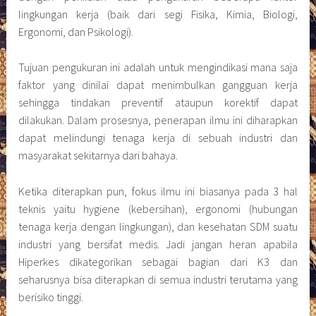
seharusnya bisa diterapkan di semua industri terutama yang
berisiko tinggi.
Inilah mengapa ada pelatihan khusus bagi mereka yang ingin
memperoleh sertifikat tentang keilmuan ini.
Siapa yang Harus Mengikuti Pelatihan Hiperkes?
Mengingat pentingnya ilmu ini di K3 sebuah perusahaan,
Kemnaker menganjurkan dokter, perawat, dan paramedis
yang bekerja di sebuah industri untuk mengikuti pelatihan
keilmuan ini dan memperoleh sertifikat. Tujuannya tentu
saja, agar ilmu ini bisa diterapkan secara baik dan menjadi
dasar pelaksanaan K3 di perusahaan.
Sebagaimana yang sempat disinggung sebelumnya,
penerapan ilmu ini berhubungan erat dengan keselamatan
manusia, alam, hingga lingkungan di sekitar industri. Tanpa