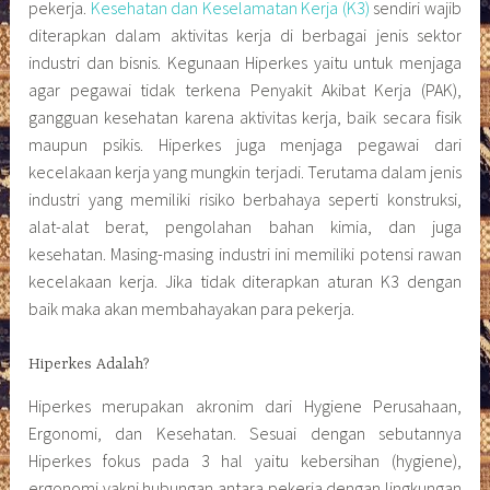
Ergonomi, dan Kesehatan. Sesuai dengan sebutannya
Hiperkes fokus pada 3 hal yaitu kebersihan (hygiene),
ergonomi yakni hubungan antara pekerja dengan lingkungan
serta kesehatan mereka. Selain itu, Hiperkes adalah suatu
disiplin ilmu mengenai kebersihan dan berkaitan dengan
penilaian dan juga pengukuran faktor-faktor dalam
lingkungan kerja. Misalnya dilihat dari segi biologi, ergonomi,
fisika, kimia, dan psikologi.
Pengukuran dan peninjauan Hiperkes sendiri bertujuan untuk
mencari tahu apa saja faktor yang akan memunculkan
gangguan kerja, supaya perusahaan dapat melakukan
tindakan preventif dengan lebih cepat. Tanpa adanya
pembekalan Hiperkes kepada para tenaga kerja, risiko
kecelakaan yang membahayakan kesehatan dan
keselamatan akan cukup tinggi. Perusahaan harus proaktif
dalam melakukan upaya-upaya preventif mengatasi potensi
bahaya terkait kesehatan di lingkungan kerja. Karena