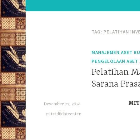
TAG:
PELATIHAN INV
MANAJEMEN ASET RU
PENGELOLAAN ASET 
Pelatihan M
Sarana Pras
MITR
Desember 27, 2024
mitradiklatcenter