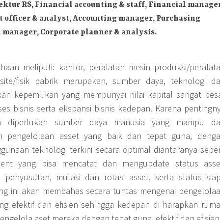
ktur RS, Financial accounting & staff, Financial manage
ct officer & analyst, Accounting manager, Purchasing
 manager, Corporate planner & analysis.
aan meliputi: kantor, peralatan mesin produksi/peralat
 site/fisik pabrik merupakan, sumber daya, teknologi d
an kepemilikan yang mempunyai nilai kapital sangat bes
s bisnis serta ekspansi bisnis kedepan. Karena pentingn
ka diperlukan sumber daya manusia yang mampu d
 pengelolaan asset yang baik dan tepat guna, deng
naan teknologi terkini secara optimal diantaranya seper
ent yang bisa mencatat dan mengupdate status asse
, penyusutan, mutasi dan rotasi asset, serta status sia
ing ini akan membahas secara tuntas mengenai pengelola
ng efektif dan efisien sehingga kedepan di harapkan rum
ngelola aset mereka dengan tepat guna, efektif dan efisien