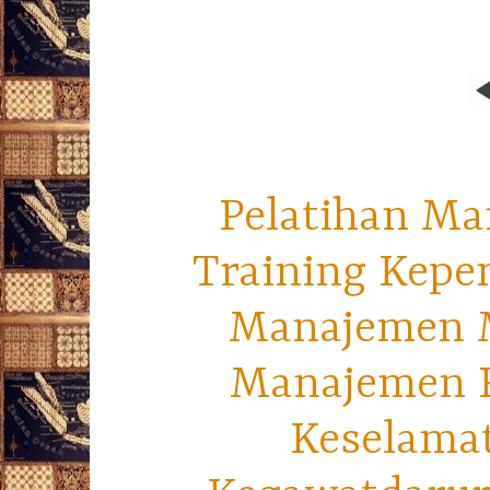
Pelatihan Ma
Training Kepe
Manajemen M
Manajemen R
Keselama