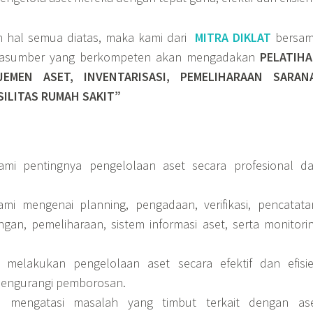
 hal semua diatas, maka kami dari
MITRA DIKLAT
bersa
rasumber yang berkompeten akan mengadakan
PELATIH
JEMEN ASET, INVENTARISASI, PEMELIHARAAN SARAN
ILITAS RUMAH SAKIT”
mi pentingnya pengelolaan aset secara profesional d
i mengenai planning, pengadaan, verifikasi, pencatata
ngan, pemeliharaan, sistem informasi aset, serta monitori
melakukan pengelolaan aset secara efektif dan efisi
mengurangi pemborosan.
 mengatasi masalah yang timbut terkait dengan as