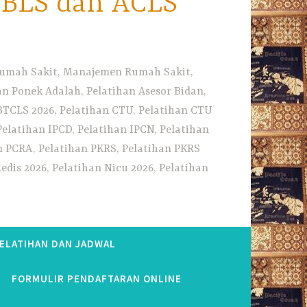
i BLS dan ACLS
 Rumah Sakit, Manajemen Rumah Sakit,
 Ponek Adalah, Pelatihan Asesor Bidan,
BTCLS 2026, Pelatihan CTU, Pelatihan CTU
Pelatihan IPCD, Pelatihan IPCN, Pelatihan
n PCRA, Pelatihan PKRS, Pelatihan PKRS
dis 2026, Pelatihan Nicu 2026, Pelatihan
PELATIHAN DAN JADWAL
FORMULIR PENDAFTARAN ONLINE