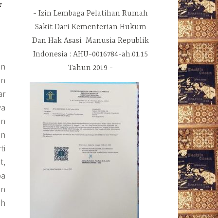
r
Izin Lembaga Pelatihan Rumah
Sakit Dari Kementerian Hukum
Dan Hak Asasi Manusia Republik
Indonesia : AHU-0016784-ah.01.15
an
Tahun 2019
an
ar
ya
an
an
ti
t,
pa
an
ah
.