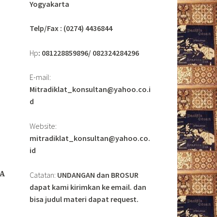
Yogyakarta
Telp/Fax : (0274) 4436844
Hp
: 081228859896/ 082324284296
E-mail:
Mitradiklat_konsultan@yahoo.co.i
d
Website:
mitradiklat_konsultan@yahoo.co.
id
Catatan:
UNDANGAN dan BROSUR
A
dapat kami kirimkan ke email. dan
bisa judul materi dapat request.