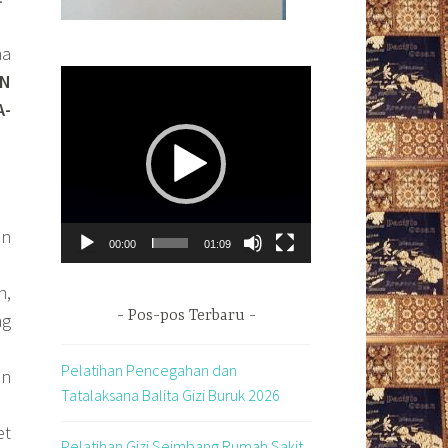
ma
Pemutar
AN
Video
A-
an
00:00
01:09
n,
Pos-pos Terbaru
ng
Pelatihan Pencegahan dan
en
Tatalaksana Balita Gizi Buruk 2026
et
Pelatihan Gizi Seimbang Rumah Sakit