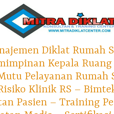
najemen Diklat Rumah S
mimpinan Kepala Ruang 
utu Pelayanan Rumah Sa
isiko Klinik RS – Bimt
tan Pasien – Training P