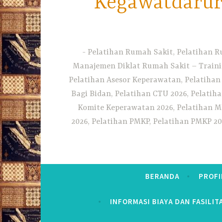
Kegawatdarura
Pelatihan Rumah Sakit, Pelatihan R
Manajemen Diklat Rumah Sakit – Traini
Pelatihan Asesor Keperawatan, Pelatihan
Bagi Bidan, Pelatihan CTU 2026, Pelatiha
Komite Keperawatan 2026, Pelatihan MF
2026, Pelatihan PMKP, Pelatihan PMKP 20
BERANDA
PROFI
INFORMASI BIAYA DAN FASILIT