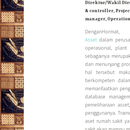
Direktur/Wakil Dire
& controller, Proje
manager, Operation
DenganHormat,
Asset
dalam perusah
operasional, plant
sebagainya merupak
dan menunjang prose
hal tersebut ma
berkompeten dalam
memanfaatkan penggu
database managem
pemeliharaan asset
penggunanya. Train
aset rumah sakit ya
sakit akan mampu me