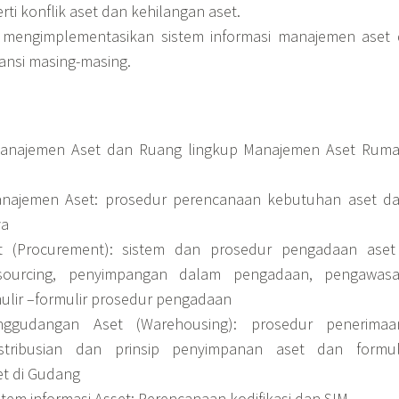
ti konflik aset dan kehilangan aset.
mengimplementasikan sistem informasi manajemen aset 
ansi masing-masing.
anajemen Aset dan Ruang lingkup Manajemen Aset Rum
najemen Aset: prosedur perencanaan kebutuhan aset d
ya
 (Procurement): sistem dan prosedur pengadaan aset
tsourcing, penyimpangan dalam pengadaan, pengawas
ulir –formulir prosedur pengadaan
ggudangan Aset (Warehousing): prosedur penerimaa
ndistribusian dan prinsip penyimpanan aset dan formul
set di Gudang
istem informasi Asset: Perencanaan kodifikasi dan SIM