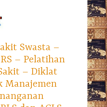
akit Swasta –
RS – Pelatihan
kit – Diklat
ek Manajemen
enanganan