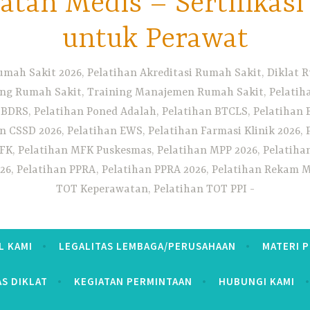
tan Medis – Sertifikas
untuk Perawat
umah Sakit 2026, Pelatihan Akreditasi Rumah Sakit, Diklat
ng Rumah Sakit, Training Manajemen Rumah Sakit, Pelatihan
 BDRS, Pelatihan Poned Adalah, Pelatihan BTCLS, Pelatihan 
n CSSD 2026, Pelatihan EWS, Pelatihan Farmasi Klinik 2026, 
K, Pelatihan MFK Puskesmas, Pelatihan MPP 2026, Pelatiha
26, Pelatihan PPRA, Pelatihan PPRA 2026, Pelatihan Rekam Me
TOT Keperawatan, Pelatihan TOT PPI
L KAMI
LEGALITAS LEMBAGA/PERUSAHAAN
MATERI 
AS DIKLAT
KEGIATAN PERMINTAAN
HUBUNGI KAMI