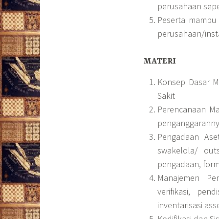
perusahaan seper
Peserta mampu 
perusahaan/inst
MATERI
Konsep Dasar M
Sakit
Perencanaan Ma
penganggarann
Pengadaan Aset
swakelola/ ou
pengadaan, form
Manajemen Pen
verifikasi, pe
inventarisasi as
Kodifikasi dan S