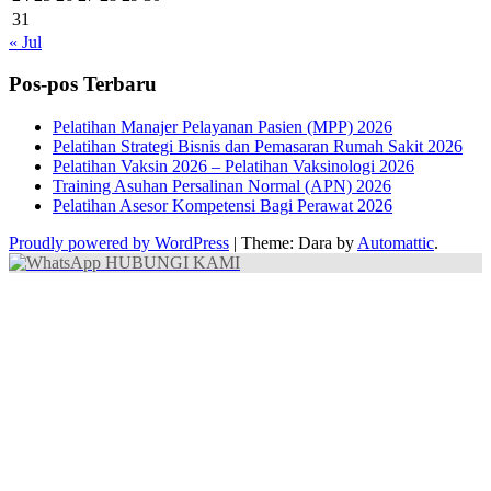
31
« Jul
Pos-pos Terbaru
Pelatihan Manajer Pelayanan Pasien (MPP) 2026
Pelatihan Strategi Bisnis dan Pemasaran Rumah Sakit 2026
Pelatihan Vaksin 2026 – Pelatihan Vaksinologi 2026
Training Asuhan Persalinan Normal (APN) 2026
Pelatihan Asesor Kompetensi Bagi Perawat 2026
Proudly powered by WordPress
|
Theme: Dara by
Automattic
.
HUBUNGI KAMI