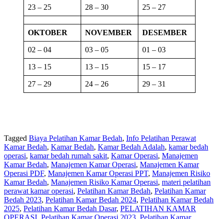
23 – 25
28 – 30
25 – 27
OKTOBER
NOVEMBER
DESEMBER
02 – 04
03 – 05
01 – 03
13 – 15
13 – 15
15 – 17
27 – 29
24 – 26
29 – 31
Tagged
Biaya Pelatihan Kamar Bedah
,
Info Pelatihan Perawat
Kamar Bedah
,
Kamar Bedah
,
Kamar Bedah Adalah
,
kamar bedah
operasi
,
kamar bedah rumah sakit
,
Kamar Operasi
,
Manajemen
Kamar Bedah
,
Manajemen Kamar Operasi
,
Manajemen Kamar
Operasi PDF
,
Manajemen Kamar Operasi PPT
,
Manajemen Risiko
Kamar Bedah
,
Manajemen Risiko Kamar Operasi
,
materi pelatihan
perawat kamar operasi
,
Pelatihan Kamar Bedah
,
Pelatihan Kamar
Bedah 2023
,
Pelatihan Kamar Bedah 2024
,
Pelatihan Kamar Bedah
2025
,
Pelatihan Kamar Bedah Dasar
,
PELATIHAN KAMAR
OPERASI
,
Pelatihan Kamar Operasi 2023
,
Pelatihan Kamar