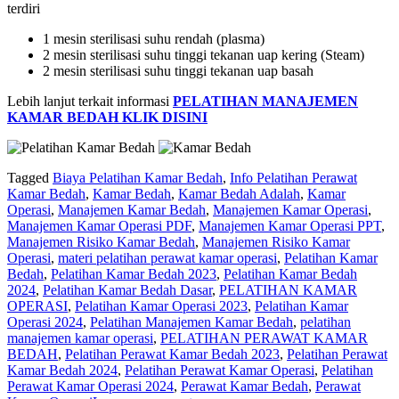
terdiri
1 mesin sterilisasi suhu rendah (plasma)
2 mesin sterilisasi suhu tinggi tekanan uap kering (Steam)
2 mesin sterilisasi suhu tinggi tekanan uap basah
Lebih lanjut terkait informasi
PELATIHAN MANAJEMEN
KAMAR BEDAH KLIK DISINI
Tagged
Biaya Pelatihan Kamar Bedah
,
Info Pelatihan Perawat
Kamar Bedah
,
Kamar Bedah
,
Kamar Bedah Adalah
,
Kamar
Operasi
,
Manajemen Kamar Bedah
,
Manajemen Kamar Operasi
,
Manajemen Kamar Operasi PDF
,
Manajemen Kamar Operasi PPT
,
Manajemen Risiko Kamar Bedah
,
Manajemen Risiko Kamar
Operasi
,
materi pelatihan perawat kamar operasi
,
Pelatihan Kamar
Bedah
,
Pelatihan Kamar Bedah 2023
,
Pelatihan Kamar Bedah
2024
,
Pelatihan Kamar Bedah Dasar
,
PELATIHAN KAMAR
OPERASI
,
Pelatihan Kamar Operasi 2023
,
Pelatihan Kamar
Operasi 2024
,
Pelatihan Manajemen Kamar Bedah
,
pelatihan
manajemen kamar operasi
,
PELATIHAN PERAWAT KAMAR
BEDAH
,
Pelatihan Perawat Kamar Bedah 2023
,
Pelatihan Perawat
Kamar Bedah 2024
,
Pelatihan Perawat Kamar Operasi
,
Pelatihan
Perawat Kamar Operasi 2024
,
Perawat Kamar Bedah
,
Perawat