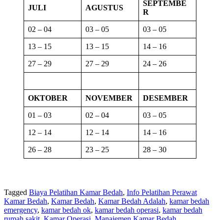
SEPTEMBE
JULI
AGUSTUS
R
02 – 04
03 – 05
03 – 05
13 – 15
13 – 15
14 – 16
27 – 29
27 – 29
24 – 26
OKTOBER
NOVEMBER
DESEMBER
01 – 03
02 – 04
03 – 05
12 – 14
12 – 14
14 – 16
26 – 28
23 – 25
28 – 30
Tagged
Biaya Pelatihan Kamar Bedah
,
Info Pelatihan Perawat
Kamar Bedah
,
Kamar Bedah
,
Kamar Bedah Adalah
,
kamar bedah
emergency
,
kamar bedah ok
,
kamar bedah operasi
,
kamar bedah
rumah sakit
,
Kamar Operasi
,
Manajemen Kamar Bedah
,