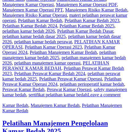
Manajemen Kamar Operasi
,
Manajemen Kamar Operasi PDF
,
Manajemen Kamar Operasi PPT
,
Manajemen Risiko Kamar Bedah
,
Manajemen Risiko Kamar Operasi
,
materi pelatihan perawat kamar
operasi
,
Pelatihan Kamar Bedah
,
Pelatihan Kamar Bedah 2023
,
Pelatihan Kamar Bedah 2024
,
Pelatihan Kamar Bedah 2025
,
pelatihan kamar bedah 2026
,
Pelatihan Kamar Bedah Dasar
,
pelatihan kamar bedah dasar 2025
,
pelatihan kamar bedah dasar
2026
,
pelatihan kamar bedah perawat
,
PELATIHAN KAMAR
OPERASI
,
Pelatihan Kamar Operasi 2023
,
Pelatihan Kamar
Operasi 2024
,
Pelatihan Manajemen Kamar Bedah
,
pelatihan
manajemen kamar bedah 2025
,
pelatihan manajemen kamar bedah
2026
,
pelatihan manajemen kamar operasi
,
PELATIHAN
PERAWAT KAMAR BEDAH
,
Pelatihan Perawat Kamar Bedah
2023
,
Pelatihan Perawat Kamar Bedah 2024
,
pelatihan perawat
kamar bedah 2025
,
Pelatihan Perawat Kamar Operasi
,
Pelatihan
Perawat Kamar Operasi 2024
,
pelatihan perioperatif kamar bedah
,
Perawat Kamar Bedah
,
Perawat Kamar Operasi
,
safety manajemen
kamar bedah
,
sertifikat pelatihan kamar bedah
Leave a comment
Kamar Bedah
,
Manajemen Kamar Bedah
,
Pelatihan Manajemen
Kamar Bedah
Pelatihan Manajemen Pengelolaan
Kamar Bedah 2025