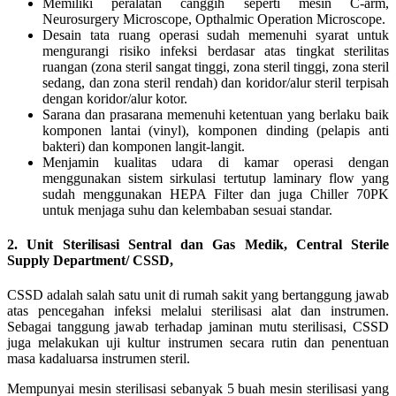
Memiliki peralatan canggih seperti mesin C-arm,
Neurosurgery Microscope, Opthalmic Operation Microscope.
Desain tata ruang operasi sudah memenuhi syarat untuk
mengurangi risiko infeksi berdasar atas tingkat sterilitas
ruangan (zona steril sangat tinggi, zona steril tinggi, zona steril
sedang, dan zona steril rendah) dan koridor/alur steril terpisah
dengan koridor/alur kotor.
Sarana dan prasarana memenuhi ketentuan yang berlaku baik
komponen lantai (vinyl), komponen dinding (pelapis anti
bakteri) dan komponen langit-langit.
Menjamin kualitas udara di kamar operasi dengan
menggunakan sistem sirkulasi tertutup laminary flow yang
sudah menggunakan HEPA Filter dan juga Chiller 70PK
untuk menjaga suhu dan kelembaban sesuai standar.
2. Unit Sterilisasi Sentral dan Gas Medik, Central Sterile
Supply Department/ CSSD,
CSSD adalah salah satu unit di rumah sakit yang bertanggung jawab
atas pencegahan infeksi melalui sterilisasi alat dan instrumen.
Sebagai tanggung jawab terhadap jaminan mutu sterilisasi, CSSD
juga melakukan uji kultur instrumen secara rutin dan penentuan
masa kadaluarsa instrumen steril.
Mempunyai mesin sterilisasi sebanyak 5 buah mesin sterilisasi yang