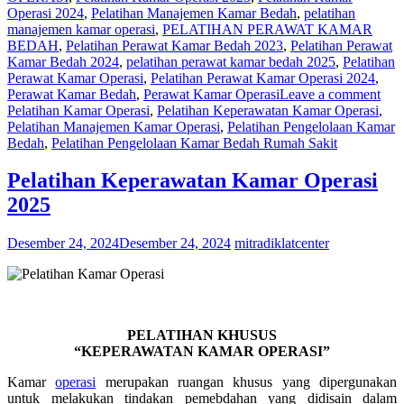
Operasi 2024
,
Pelatihan Manajemen Kamar Bedah
,
pelatihan
manajemen kamar operasi
,
PELATIHAN PERAWAT KAMAR
BEDAH
,
Pelatihan Perawat Kamar Bedah 2023
,
Pelatihan Perawat
Kamar Bedah 2024
,
pelatihan perawat kamar bedah 2025
,
Pelatihan
Perawat Kamar Operasi
,
Pelatihan Perawat Kamar Operasi 2024
,
Perawat Kamar Bedah
,
Perawat Kamar Operasi
Leave a comment
Pelatihan Kamar Operasi
,
Pelatihan Keperawatan Kamar Operasi
,
Pelatihan Manajemen Kamar Operasi
,
Pelatihan Pengelolaan Kamar
Bedah
,
Pelatihan Pengelolaan Kamar Bedah Rumah Sakit
Pelatihan Keperawatan Kamar Operasi
2025
Desember 24, 2024
Desember 24, 2024
mitradiklatcenter
PELATIHAN KHUSUS
“KEPERAWATAN KAMAR OPERASI”
Kamar
operasi
merupakan ruangan khusus yang dipergunakan
untuk melakukan tindakan pemebdahan yang didisain dalam