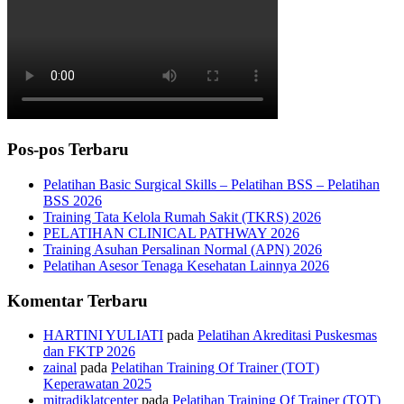
Pos-pos Terbaru
Pelatihan Basic Surgical Skills – Pelatihan BSS – Pelatihan
BSS 2026
Training Tata Kelola Rumah Sakit (TKRS) 2026
PELATIHAN CLINICAL PATHWAY 2026
Training Asuhan Persalinan Normal (APN) 2026
Pelatihan Asesor Tenaga Kesehatan Lainnya 2026
Komentar Terbaru
HARTINI YULIATI
pada
Pelatihan Akreditasi Puskesmas
dan FKTP 2026
zainal
pada
Pelatihan Training Of Trainer (TOT)
Keperawatan 2025
mitradiklatcenter
pada
Pelatihan Training Of Trainer (TOT)