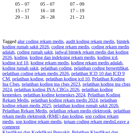
05 – 07
05 – 07
07 – 09
15 – 17
16 – 18
17 – 19
29 – 31
26 – 28
21 – 23
Tagged
alur coding rekam medis
,
audit koding rekam medis
,
bimtek
koding rumah sakit 2026
,
coding rekam medis
,
coding rekam medis
adalah
,
coding rumah sakit
,
jadwal bimtek rekam medis dan koding
2026
,
koding
,
koding dan indeksing rekam medis
,
koding icd
,
koding icd 10
,
koding rekam medis
,
koding rekam medis adalah
,
koding rumah sakit
,
pelatihan coding
,
pelatihan coding bersertifikat
,
pelatihan coding rekam medis 2026
,
pelatihan ICD 10 dan ICD 9
CM
,
pelatihan koding
,
pelatihan koding icd 10
,
Pelatihan Koding
Ina Cbgs
,
pelatihan koding ina cbgs 2023
,
pelatihan koding ina cbgs
2024
,
pelatihan koding INA-CBGs 2026
,
pelatihan koding
kemenkes
,
pelatihan koding kemenkes 2024
,
Pelatihan Koding
Rekam Medis
,
pelatihan koding rekam medis 2024
,
pelatihan
koding rekam medis 2025
,
pelatihan koding rumah sakit 2026
,
Pelatihan Rekam Medis
,
pelatihan rekam medis elektronik
,
pelatihan
rekam medis elektronik (RME) dan koding
,
sop coding rekam
medis
,
sop koding rekam medis
,
tujuan coding rekam medis
Leave a
comment
Klasifikasi dan Kodefikasi Penyakit
,
Pelatihan Klasifikasi dan