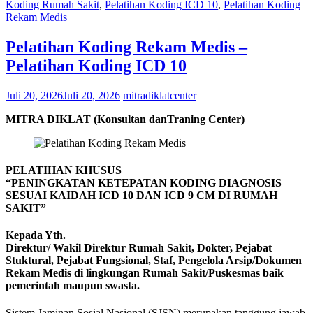
Koding Rumah Sakit
,
Pelatihan Koding ICD 10
,
Pelatihan Koding
Rekam Medis
Pelatihan Koding Rekam Medis –
Pelatihan Koding ICD 10
Juli 20, 2026
Juli 20, 2026
mitradiklatcenter
MITRA DIKLAT (Konsultan danTraning Center)
PELATIHAN KHUSUS
“PENINGKATAN KETEPATAN KODING DIAGNOSIS
SESUAI KAIDAH ICD 10 DAN ICD 9 CM DI RUMAH
SAKIT”
Kepada Yth.
Direktur/ Wakil Direktur Rumah Sakit, Dokter, Pejabat
Stuktural, Pejabat Fungsional, Staf, Pengelola Arsip/Dokumen
Rekam Medis di lingkungan Rumah Sakit/Puskesmas baik
pemerintah maupun swasta.
Sistem Jaminan Sosial Nasional (SJSN) merupakan tanggung jawab