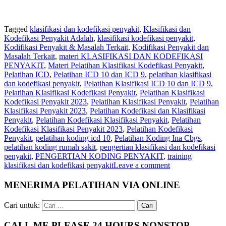
Tagged
klasifikasi dan kodefikasi penyakit
,
Klasifikasi dan
Kodefikasi Penyakit Adalah
,
klasifikasi kodefikasi penyakit
,
Kodifikasi Penyakit & Masalah Terkait
,
Kodifikasi Penyakit dan
Masalah Terkait
,
materi KLASIFIKASI DAN KODEFIKASI
PENYAKIT
,
Materi Pelatihan Klasifikasi Kodefikasi Penyakit
,
Pelatihan ICD
,
Pelatihan ICD 10 dan ICD 9
,
pelatihan klasifikasi
dan kodefikasi penyakit
,
Pelatihan Klasifikasi ICD 10 dan ICD 9
,
Pelatihan Klasifikasi Kodefikasi Penyakit
,
Pelatihan Klasifikasi
Kodefikasi Penyakit 2023
,
Pelatihan Klasifikasi Penyakit
,
Pelatihan
Klasifikasi Penyakit 2023
,
Pelatihan Kodefikasi dan Klasifikasi
Penyakit
,
Pelatihan Kodefikasi Klasifikasi Penyakit
,
Pelatihan
Kodefikasi Klasifikasi Penyakit 2023
,
Pelatihan Kodefikasi
Penyakit
,
pelatihan koding icd 10
,
Pelatihan Koding Ina Cbgs
,
pelatihan koding rumah sakit
,
pengertian klasifikasi dan kodefikasi
penyakit
,
PENGERTIAN KODING PENYAKIT
,
training
klasifikasi dan kodefikasi penyakit
Leave a comment
MENERIMA PELATIHAN VIA ONLINE
Cari untuk:
CALL ME PLEASE 24 HOURS NONSTOP