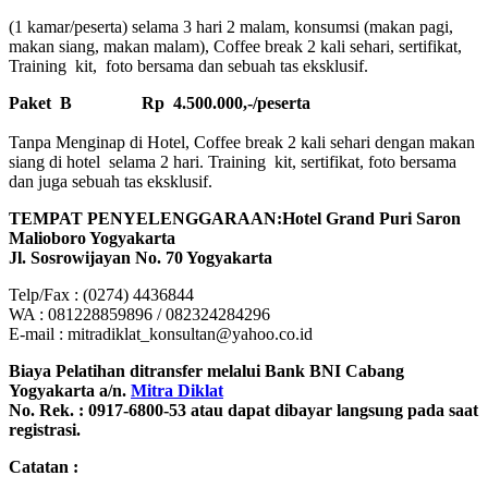
(1 kamar/peserta) selama 3 hari 2 malam, konsumsi (makan pagi,
makan siang, makan malam), Coffee break 2 kali sehari, sertifikat,
Training kit, foto bersama dan sebuah tas eksklusif.
Paket B
Rp 4.500.000,-/peserta
Tanpa Menginap di Hotel, Coffee break 2 kali sehari dengan makan
siang di hotel selama 2 hari. Training kit, sertifikat, foto bersama
dan juga sebuah tas eksklusif.
TEMPAT PENYELENGGARAAN:Hotel Grand Puri Saron
Malioboro Yogyakarta
Jl. Sosrowijayan No. 70 Yogyakarta
Telp/Fax : (0274) 4436844
WA : 081228859896 / 082324284296
E-mail : mitradiklat_konsultan@yahoo.co.id
Biaya Pelatihan ditransfer melalui Bank BNI Cabang
Yogyakarta a/n.
Mitra Diklat
No. Rek. : 0917-6800-53 atau dapat dibayar langsung pada saat
registrasi.
Catatan :