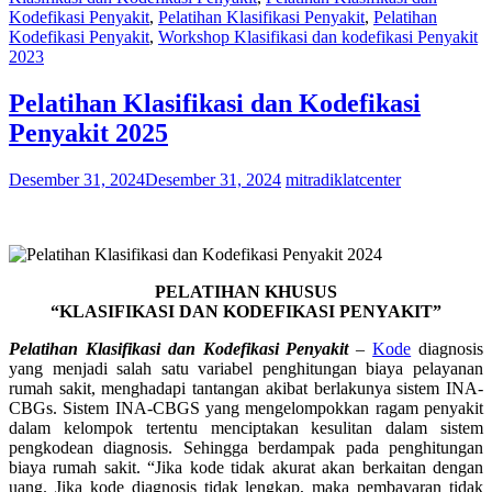
Kodefikasi Penyakit
,
Pelatihan Klasifikasi Penyakit
,
Pelatihan
Kodefikasi Penyakit
,
Workshop Klasifikasi dan kodefikasi Penyakit
2023
Pelatihan Klasifikasi dan Kodefikasi
Penyakit 2025
Desember 31, 2024
Desember 31, 2024
mitradiklatcenter
PELATIHAN KHUSUS
“KLASIFIKASI DAN KODEFIKASI PENYAKIT”
Pelatihan Klasifikasi dan Kodefikasi Penyakit
–
Kod
e
diagnosis
yang menjadi salah satu variabel penghitungan biaya pelayanan
rumah sakit, menghadapi tantangan akibat berlakunya sistem INA-
CBGs. Sistem INA-CBGS yang mengelompokkan ragam penyakit
dalam kelompok tertentu menciptakan kesulitan dalam sistem
pengkodean diagnosis. Sehingga berdampak pada penghitungan
biaya rumah sakit. “Jika kode tidak akurat akan berkaitan dengan
uang. Jika kode diagnosis tidak lengkap, maka pembayaran tidak