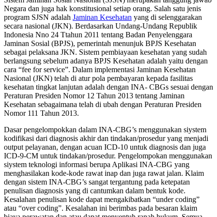
Negara dan juga hak konstitusional setiap orang. Salah satu jenis
program SJSN adalah
Jaminan Kesehatan
yang di selenggarakan
secara nasional (JKN). Berdasarkan Undang-Undang Republik
Indonesia Nno 24 Ttahun 2011 tentang Badan Penyelenggara
Jaminan Sosial (BPJS), pemerintah menunjuk BPJS Kesehatan
sebagai pelaksana JKN. Sistem pembiayaan kesehatan yang sudah
berlangsung sebelum adanya BPJS Kesehatan adalah yaitu dengan
cara “fee for service”. Dalam implementasi Jaminan Kesehatan
Nasional (JKN) telah di atur pola pembayaran kepada fasilitas
kesehatan tingkat lanjutan adalah dengan INA- CBGs sesuai dengan
Peraturan Presiden Nomor 12 Tahun 2013 tentang Jaminan
Kesehatan sebagaimana telah di ubah dengan Peraturan Presiden
Nomor 111 Tahun 2013.
Dasar pengelompokkan dalam INA-CBG’s menggunakan siystem
kodifikasi dari diagnosis akhir dan tindakan/prosedur yang menjadi
output pelayanan, dengan acuan ICD-10 untuk diagnosis dan juga
ICD-9-CM untuk tindakan/prosedur. Pengelompokan menggunakan
siystem teknologi informasi berupa Aplikasi INA-CBG yang
menghasilakan kode-kode rawat inap dan juga rawat jalan. Klaim
dengan sistem INA-CBG’s sangat tergantung pada ketepatan
penulisan diagnosis yang di cantumkan dalam bentuk kode.
Kesalahan penulisan kode dapat mengakibatkan “under coding”
atau “over coding”. Kesalahan ini berimbas pada besaran klaim
biaya perawatan dan atau dapat menyentuh ranah hukum. Semua