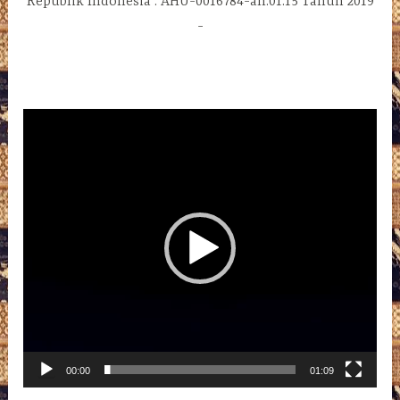
Republik Indonesia : AHU-0016784-ah.01.15 Tahun 2019
Pemutar
Video
00:00
01:09