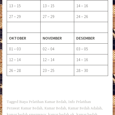
13 – 15
13 – 15
14 – 16
27 – 29
27 – 29
24 – 26
OKTOBER
NOVEMBER
DESEMBER
01 – 03
02 – 04
03 – 05
12 – 14
12 – 14
14 – 16
26 – 28
23 – 25
28 – 30
Tagged
Biaya Pelatihan Kamar Bedah
,
Info Pelatihan
Perawat Kamar Bedah
,
Kamar Bedah
,
Kamar Bedah Adalah
,
kamar bedah emergency
,
kamar bedah ok
,
kamar bedah