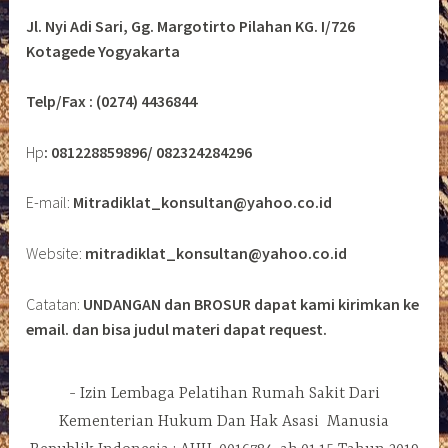
Jl. Nyi Adi Sari, Gg. Margotirto Pilahan KG. I/726
Kotagede Yogyakarta
Telp/Fax : (0274) 4436844
Hp
: 081228859896/ 082324284296
E-mail:
Mitradiklat_konsultan@yahoo.co.id
Website:
mitradiklat_konsultan@yahoo.co.id
Catatan:
UNDANGAN dan BROSUR dapat kami kirimkan ke
email. dan bisa judul materi dapat request.
Izin Lembaga Pelatihan Rumah Sakit Dari
Kementerian Hukum Dan Hak Asasi Manusia