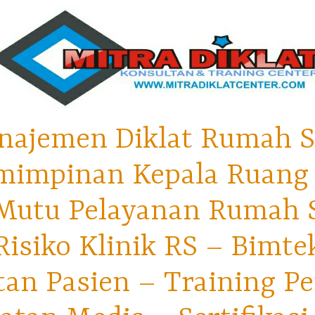
najemen Diklat Rumah S
mimpinan Kepala Ruang 
utu Pelayanan Rumah Sa
isiko Klinik RS – Bimt
tan Pasien – Training P