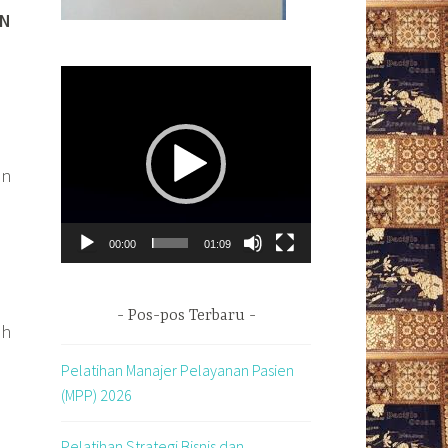
AN
Pemutar
Video
an
00:00
01:09
Pos-pos Terbaru
ah
Pelatihan Manajer Pelayanan Pasien
(MPP) 2026
Pelatihan Strategi Bisnis dan