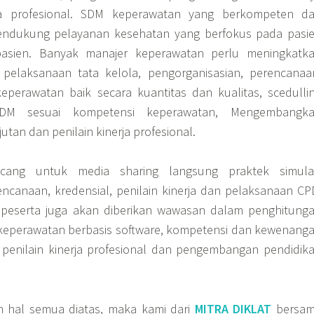
a profesional. SDM keperawatan yang berkompeten d
endukung pelayanan kesehatan yang berfokus pada pasi
asien. Banyak manajer keperawatan perlu meningkatk
elaksanaan tata kelola, pengorganisasian, perencanaa
perawatan baik secara kuantitas dan kualitas, scedulli
DM sesuai kompetensi keperawatan, Mengembangk
utan dan penilain kinerja profesional.
ancang untuk media sharing langsung praktek simula
canaan, kredensial, penilain kinerja dan pelaksanaan CP
i peserta juga akan diberikan wawasan dalam penghitung
keperawatan berbasis software, kompetensi dan kewenang
n penilain kinerja profesional dan pengembangan pendidik
 hal semua diatas, maka kami dari
MITRA DIKLAT
bersa