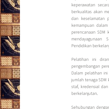
keperawatan secar
berkualitas akan m
dan keselamatan p
kemampuan dalam p
perencanaan SDM ke
mendayagunaan S
Pendidikan berkelanj
Pelatihan ini dir
pengembangan peren
Dalam pelatihan in
jumlah tenaga SDM 
staf, kredensial da
berkelanjutan.
Sehubungan dengan