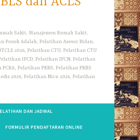
i BLS dan ACLS
 Rumah Sakit, Manajemen Rumah Sakit,
 Ponek Adalah, Pelatihan Asesor Bidan,
BTCLS 2026, Pelatihan CTU, Pelatihan CTU
Pelatihan IPCD, Pelatihan IPCN, Pelatihan
n PCRA, Pelatihan PKRS, Pelatihan PKRS
dis 2026, Pelatihan Nicu 2026, Pelatihan
PELATIHAN DAN JADWAL
FORMULIR PENDAFTARAN ONLINE