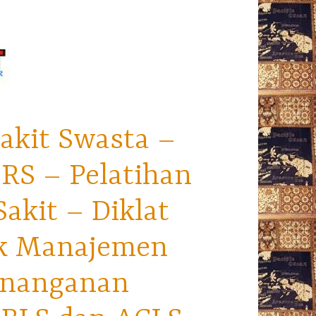
akit Swasta –
RS – Pelatihan
kit – Diklat
ek Manajemen
enanganan