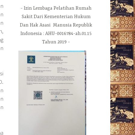
an
Izin Lembaga Pelatihan Rumah
en
Sakit Dari Kementerian Hukum
an
Dan Hak Asasi Manusia Republik
n,
Indonesia : AHU-0016784-ah.01.15
ng
Tahun 2019
an
si
D.
an
an
an
ma