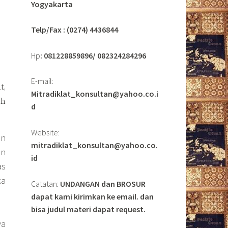
Yogyakarta
Telp/Fax : (0274) 4436844
Hp
: 081228859896/ 082324284296
E-mail:
t,
Mitradiklat_konsultan@yahoo.co.i
ah
d
Website:
an
mitradiklat_konsultan@yahoo.co.
an
id
as
ka
Catatan:
UNDANGAN dan BROSUR
dapat kami kirimkan ke email. dan
bisa judul materi dapat request.
ya