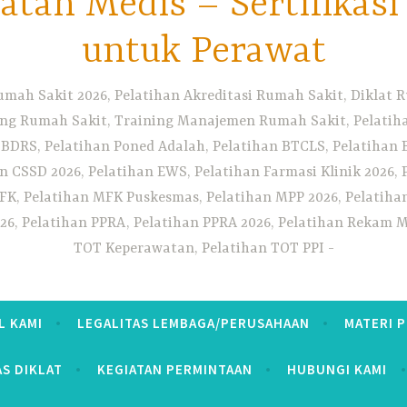
tan Medis – Sertifikas
untuk Perawat
umah Sakit 2026, Pelatihan Akreditasi Rumah Sakit, Diklat
ng Rumah Sakit, Training Manajemen Rumah Sakit, Pelatihan
 BDRS, Pelatihan Poned Adalah, Pelatihan BTCLS, Pelatihan 
n CSSD 2026, Pelatihan EWS, Pelatihan Farmasi Klinik 2026, 
K, Pelatihan MFK Puskesmas, Pelatihan MPP 2026, Pelatiha
26, Pelatihan PPRA, Pelatihan PPRA 2026, Pelatihan Rekam Me
TOT Keperawatan, Pelatihan TOT PPI
L KAMI
LEGALITAS LEMBAGA/PERUSAHAAN
MATERI 
AS DIKLAT
KEGIATAN PERMINTAAN
HUBUNGI KAMI