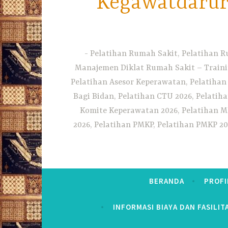
Kegawatdarura
Pelatihan Rumah Sakit, Pelatihan R
Manajemen Diklat Rumah Sakit – Traini
Pelatihan Asesor Keperawatan, Pelatihan
Bagi Bidan, Pelatihan CTU 2026, Pelatiha
Komite Keperawatan 2026, Pelatihan MF
2026, Pelatihan PMKP, Pelatihan PMKP 20
BERANDA
PROFI
INFORMASI BIAYA DAN FASILIT