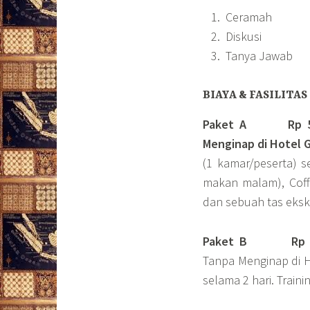
Ceramah
Diskusi
Tanya Jawab
BIAYA & FASILITAS
Paket A Rp 5.50
Menginap di Hotel G
(1 kamar/peserta) 
makan malam), Coffee
dan sebuah tas ekskl
Paket B
Rp 4.
Tanpa Menginap di H
selama 2 hari. Traini