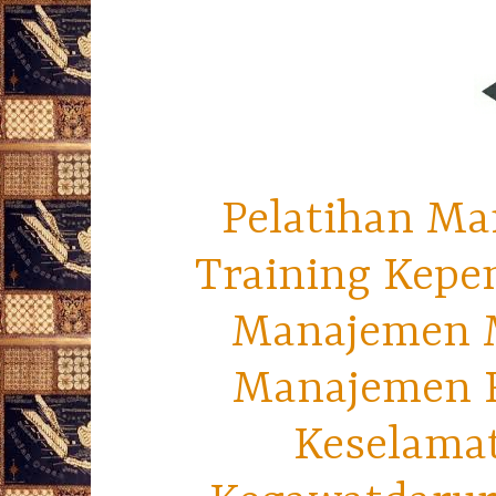
Pelatihan Ma
Training Kepe
Manajemen M
Manajemen R
Keselama