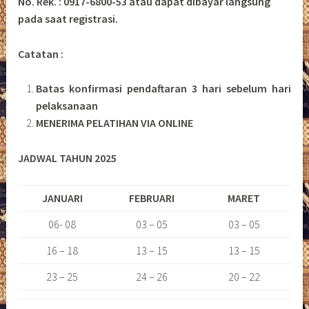
No. Rek. : 0917-6800-53 atau dapat dibayar langsung
pada saat registrasi.
Catatan :
Batas konfirmasi pendaftaran 3 hari sebelum hari
pelaksanaan
MENERIMA PELATIHAN VIA ONLINE
JADWAL TAHUN 2025
JANUARI
FEBRUARI
MARET
06- 08
03 – 05
03 – 05
16 – 18
13 – 15
13 – 15
23 – 25
24 – 26
20 – 22