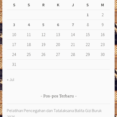
S
S
R
K
J
S
M
1
2
3
4
5
6
7
8
9
10
11
12
13
14
15
16
17
18
19
20
21
22
23
24
25
26
27
28
29
30
31
« Jul
Pos-pos Terbaru
Pelatihan Pencegahan dan Tatalaksana Balita Gizi Buruk