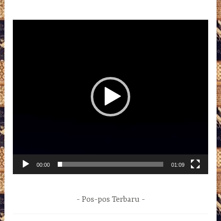
Pemutar
Video
00:00
01:09
Pos-pos Terbaru