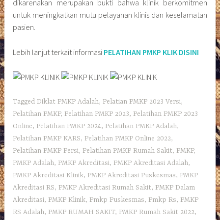
dikarenakan merupakan bukti bahwa klinik berkomitmen
untuk meningkatkan mutu pelayanan klinis dan keselamatan
pasien.
Lebih lanjut terkait informasi
PELATIHAN PMKP KLIK DISINI
Tagged
Diklat PMKP Adalah
,
Pelatian PMKP 2023 Versi
,
Pelatihan PMKP
,
Pelatihan PMKP 2023
,
Pelatihan PMKP 2023
Online
,
Pelatihan PMKP 2024
,
Pelatihan PMKP Adalah
,
Pelatihan PMKP KARS
,
Pelatihan PMKP Online 2022
,
Pelatihan PMKP Persi
,
Pelatihan PMKP Rumah Sakit
,
PMKP
,
PMKP Adalah
,
PMKP Akreditasi
,
PMKP Akreditasi Adalah
,
PMKP Akreditasi Klinik
,
PMKP Akreditasi Puskesmas
,
PMKP
Akreditasi RS
,
PMKP Akreditasi Rumah Sakit
,
PMKP Dalam
Akreditasi
,
PMKP Klinik
,
Pmkp Puskesmas
,
Pmkp Rs
,
PMKP
RS Adalah
,
PMKP RUMAH SAKIT
,
PMKP Rumah Sakit 2022
,