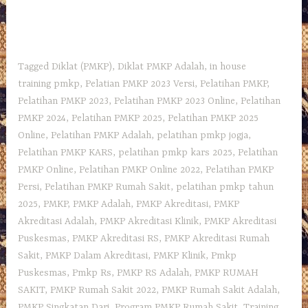
Tagged
Diklat (PMKP)
,
Diklat PMKP Adalah
,
in house
training pmkp
,
Pelatian PMKP 2023 Versi
,
Pelatihan PMKP
,
Pelatihan PMKP 2023
,
Pelatihan PMKP 2023 Online
,
Pelatihan
PMKP 2024
,
Pelatihan PMKP 2025
,
Pelatihan PMKP 2025
Online
,
Pelatihan PMKP Adalah
,
pelatihan pmkp jogja
,
Pelatihan PMKP KARS
,
pelatihan pmkp kars 2025
,
Pelatihan
PMKP Online
,
Pelatihan PMKP Online 2022
,
Pelatihan PMKP
Persi
,
Pelatihan PMKP Rumah Sakit
,
pelatihan pmkp tahun
2025
,
PMKP
,
PMKP Adalah
,
PMKP Akreditasi
,
PMKP
Akreditasi Adalah
,
PMKP Akreditasi Klinik
,
PMKP Akreditasi
Puskesmas
,
PMKP Akreditasi RS
,
PMKP Akreditasi Rumah
Sakit
,
PMKP Dalam Akreditasi
,
PMKP Klinik
,
Pmkp
Puskesmas
,
Pmkp Rs
,
PMKP RS Adalah
,
PMKP RUMAH
SAKIT
,
PMKP Rumah Sakit 2022
,
PMKP Rumah Sakit Adalah
,
PMKP Singkatan Dari
,
Program PMKP Rumah Sakit
,
Training