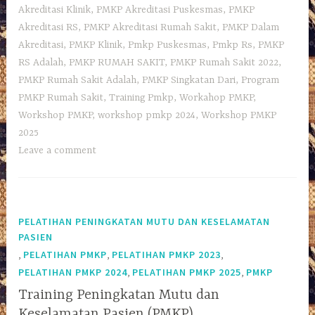
Akreditasi Klinik
,
PMKP Akreditasi Puskesmas
,
PMKP
Akreditasi RS
,
PMKP Akreditasi Rumah Sakit
,
PMKP Dalam
Akreditasi
,
PMKP Klinik
,
Pmkp Puskesmas
,
Pmkp Rs
,
PMKP
RS Adalah
,
PMKP RUMAH SAKIT
,
PMKP Rumah Sakit 2022
,
PMKP Rumah Sakit Adalah
,
PMKP Singkatan Dari
,
Program
PMKP Rumah Sakit
,
Training Pmkp
,
Workahop PMKP
,
Workshop PMKP
,
workshop pmkp 2024
,
Workshop PMKP
2025
Leave a comment
PELATIHAN PENINGKATAN MUTU DAN KESELAMATAN
PASIEN
,
,
,
PELATIHAN PMKP
PELATIHAN PMKP 2023
,
,
PELATIHAN PMKP 2024
PELATIHAN PMKP 2025
PMKP
Training Peningkatan Mutu dan
Keselamatan Pasien (PMKP)