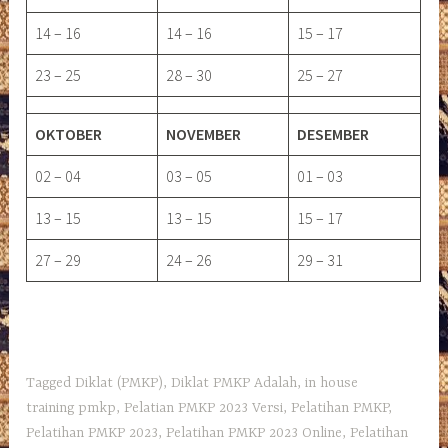
14 – 16
14 – 16
15 – 17
23 – 25
28 – 30
25 – 27
OKTOBER
NOVEMBER
DESEMBER
02 – 04
03 – 05
01 – 03
13 – 15
13 – 15
15 – 17
27 – 29
24 – 26
29 – 31
Tagged
Diklat (PMKP)
,
Diklat PMKP Adalah
,
in house
training pmkp
,
Pelatian PMKP 2023 Versi
,
Pelatihan PMKP
,
Pelatihan PMKP 2023
,
Pelatihan PMKP 2023 Online
,
Pelatihan