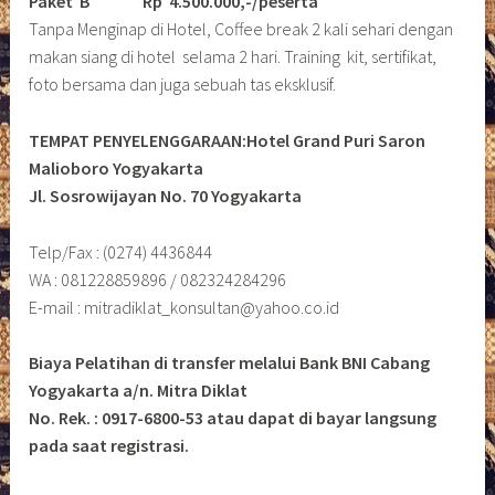
Paket B
Rp 4.500.000,-/peserta
Tanpa Menginap di Hotel, Coffee break 2 kali sehari dengan
makan siang di hotel selama 2 hari. Training kit, sertifikat,
foto bersama dan juga sebuah tas eksklusif.
TEMPAT PENYELENGGARAAN:Hotel Grand Puri Saron
Malioboro Yogyakarta
Jl. Sosrowijayan No. 70 Yogyakarta
Telp/Fax : (0274) 4436844
WA : 081228859896 / 082324284296
E-mail : mitradiklat_konsultan@yahoo.co.id
Biaya Pelatihan di transfer melalui Bank BNI Cabang
Yogyakarta a/n. Mitra Diklat
No. Rek. : 0917-6800-53 atau dapat di bayar langsung
pada saat registrasi.