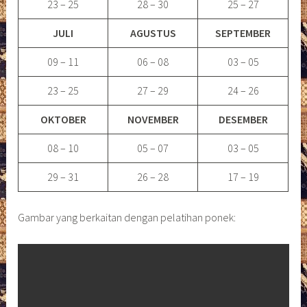
23 – 25
28 – 30
25 – 27
JULI
AGUSTUS
SEPTEMBER
09 – 11
06 – 08
03 – 05
23 – 25
27 – 29
24 – 26
OKTOBER
NOVEMBER
DESEMBER
08 – 10
05 – 07
03 – 05
29 – 31
26 – 28
17 – 19
Gambar yang berkaitan dengan pelatihan ponek: