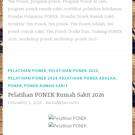
Tim Ponek
,
program ponek
,
Program Ponek 24 Jam
,
program ponek rumah sakit
,
sertifikat pelatihan kebidanan
,
Standar Pelayanan PONEK
,
Standar Ponek Rumah Sakit
,
Struktur Tim Ponek
,
tim ponek
,
Tim Ponek Adalah
,
tim
ponek rumah sakit
,
Tim Ponek Terdiri Dari
,
Training PONEK
2026
,
workshop ponek
,
workshop ponek 2025
,
,
PELATIHAN PONEK
PELATIHAN PONEK 2023
,
,
PELATIHAN PONEK 2024
PELATIHAN PONEK ADALAH
,
PONEK
PONEK RUMAH SAKIT
Pelatihan PONEK Rumah Sakit 2026
Desember 5, 2025
mitradiklatcenter