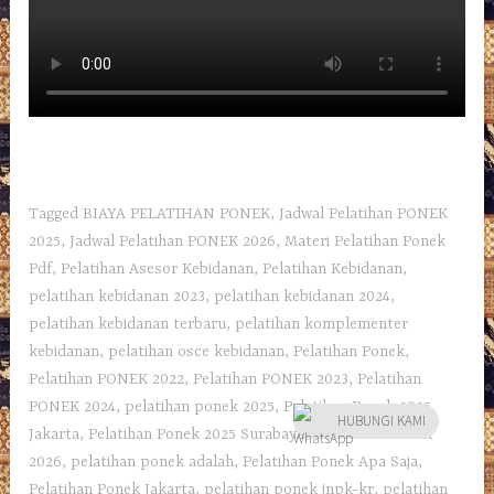
Tagged
BIAYA PELATIHAN PONEK
,
Jadwal Pelatihan PONEK
2025
,
Jadwal Pelatihan PONEK 2026
,
Materi Pelatihan Ponek
Pdf
,
Pelatihan Asesor Kebidanan
,
Pelatihan Kebidanan
,
pelatihan kebidanan 2023
,
pelatihan kebidanan 2024
,
pelatihan kebidanan terbaru
,
pelatihan komplementer
kebidanan
,
pelatihan osce kebidanan
,
Pelatihan Ponek
,
Pelatihan PONEK 2022
,
Pelatihan PONEK 2023
,
Pelatihan
PONEK 2024
,
pelatihan ponek 2025
,
Pelatihan Ponek 2025
HUBUNGI KAMI
Jakarta
,
Pelatihan Ponek 2025 Surabaya
,
Pelatihan PONEK
2026
,
pelatihan ponek adalah
,
Pelatihan Ponek Apa Saja
,
Pelatihan Ponek Jakarta
,
pelatihan ponek jnpk-kr
,
pelatihan