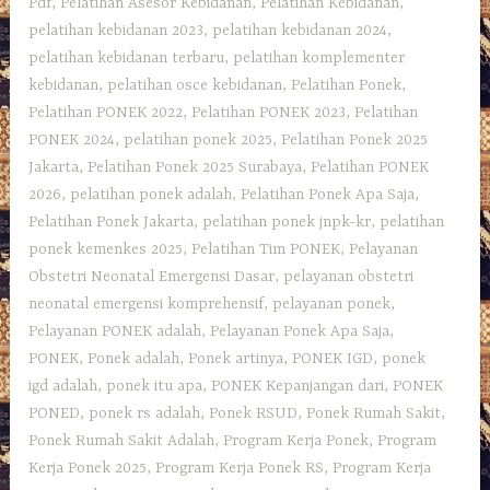
Pdf
,
Pelatihan Asesor Kebidanan
,
Pelatihan Kebidanan
,
pelatihan kebidanan 2023
,
pelatihan kebidanan 2024
,
pelatihan kebidanan terbaru
,
pelatihan komplementer
kebidanan
,
pelatihan osce kebidanan
,
Pelatihan Ponek
,
Pelatihan PONEK 2022
,
Pelatihan PONEK 2023
,
Pelatihan
PONEK 2024
,
pelatihan ponek 2025
,
Pelatihan Ponek 2025
Jakarta
,
Pelatihan Ponek 2025 Surabaya
,
Pelatihan PONEK
2026
,
pelatihan ponek adalah
,
Pelatihan Ponek Apa Saja
,
Pelatihan Ponek Jakarta
,
pelatihan ponek jnpk-kr
,
pelatihan
ponek kemenkes 2025
,
Pelatihan Tim PONEK
,
Pelayanan
Obstetri Neonatal Emergensi Dasar
,
pelayanan obstetri
neonatal emergensi komprehensif
,
pelayanan ponek
,
Pelayanan PONEK adalah
,
Pelayanan Ponek Apa Saja
,
PONEK
,
Ponek adalah
,
Ponek artinya
,
PONEK IGD
,
ponek
igd adalah
,
ponek itu apa
,
PONEK Kepanjangan dari
,
PONEK
PONED
,
ponek rs adalah
,
Ponek RSUD
,
Ponek Rumah Sakit
,
Ponek Rumah Sakit Adalah
,
Program Kerja Ponek
,
Program
Kerja Ponek 2025
,
Program Kerja Ponek RS
,
Program Kerja