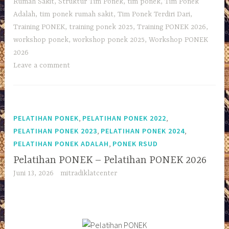
Rumah Sakit
,
Struktur Tim Ponek
,
tim ponek
,
Tim Ponek
Adalah
,
tim ponek rumah sakit
,
Tim Ponek Terdiri Dari
,
Training PONEK
,
training ponek 2025
,
Training PONEK 2026
,
workshop ponek
,
workshop ponek 2025
,
Workshop PONEK
2026
Leave a comment
,
,
PELATIHAN PONEK
PELATIHAN PONEK 2022
,
,
PELATIHAN PONEK 2023
PELATIHAN PONEK 2024
,
PELATIHAN PONEK ADALAH
PONEK RSUD
Pelatihan PONEK – Pelatihan PONEK 2026
Juni 13, 2026
mitradiklatcenter