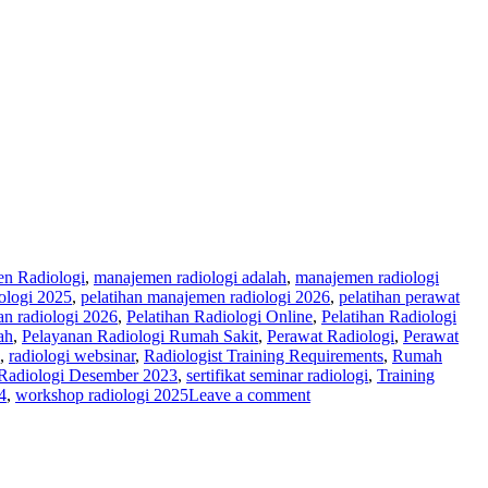
n Radiologi
,
manajemen radiologi adalah
,
manajemen radiologi
ologi 2025
,
pelatihan manajemen radiologi 2026
,
pelatihan perawat
an radiologi 2026
,
Pelatihan Radiologi Online
,
Pelatihan Radiologi
ah
,
Pelayanan Radiologi Rumah Sakit
,
Perawat Radiologi
,
Perawat
,
radiologi websinar
,
Radiologist Training Requirements
,
Rumah
Radiologi Desember 2023
,
sertifikat seminar radiologi
,
Training
4
,
workshop radiologi 2025
Leave a comment