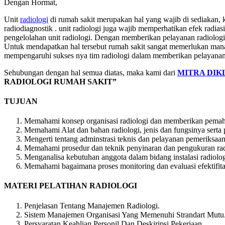
Dengan Hormat,
Unit
radiologi
di rumah sakit merupakan hal yang wajib di sediakan, 
radiodiagnostik . unit radiologi juga wajib memperhatikan efek radias
pengelolahan unit radiologi. Dengan memberikan pelayanan radiologi y
Untuk mendapatkan hal tersebut rumah sakit sangat memerlukan man
mempengaruhi sukses nya tim radiologi dalam memberikan pelayanan 
Sehubungan dengan hal semua diatas, maka kami dari
MITRA DIK
RADIOLOGI RUMAH SAKIT”
TUJUAN
Memahami konsep organisasi radiologi dan memberikan pemaham
Memahami Alat dan bahan radiologi, jenis dan fungsinya sert
Mengerti tentang adminstrasi teknis dan pelayanan pemeriksaan i
Memahami prosedur dan teknik penyinaran dan pengukuran radi
Menganalisa kebutuhan anggota dalam bidang instalasi radiolog
Memahami bagaimana proses monitoring dan evaluasi efektifitas
MATERI PELATIHAN RADIOLOGI
Penjelasan Tentang Manajemen Radiologi.
Sistem Manajemen Organisasi Yang Memenuhi Strandart Mutu
Persyaratan Keahlian Personil Dan Deskiripsi Pekerjaan.