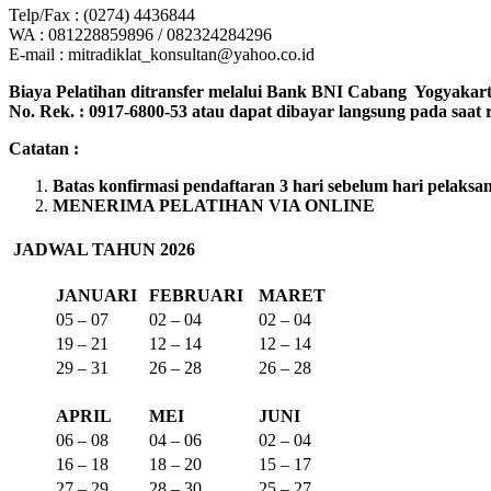
Telp/Fax : (0274) 4436844
WA : 081228859896 / 082324284296
E-mail : mitradiklat_konsultan@yahoo.co.id
Biaya Pelatihan ditransfer melalui Bank BNI Cabang Yogyak
No. Rek. : 0917-6800-53 atau dapat dibayar langsung pada saat re
Catatan :
Batas konfirmasi pendaftaran 3 hari sebelum hari pelaksa
MENERIMA PELATIHAN VIA ONLINE
JADWAL TAHUN 2026
JANUARI
FEBRUARI
MARET
05 – 07
02 – 04
02 – 04
19 – 21
12 – 14
12 – 14
29 – 31
26 – 28
26 – 28
APRIL
MEI
JUNI
06 – 08
04 – 06
02 – 04
16 – 18
18 – 20
15 – 17
27 – 29
28 – 30
25 – 27