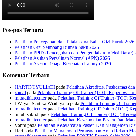
Pos-pos Terbaru
Pelatihan Pencegahan dan Tatalaksana Balita Gizi Buruk 2026
Pelatihan Gizi Seimbang Rumah Sakit 2026
Pelatihan PPID (Pencegahan dan Pengendalian Infeksi Dasar) 
Pelatihan Asuhan Persalinan Normal (APN) 2026
Pelatihan Asesor Tenaga Kesehatan Lainnya 2026
Komentar Terbaru
HARTINI YULIATI
pada
Pelatihan Akreditasi Puskesmas da
zainal
pada
Pelatihan Training Of Trainer (TOT) Keperawatan
mitradiklatcenter
pada
Pelatihan Training Of Trainer (TOT) K
I Wayan Santika Wiadnyana
pada
Pelatihan Training Of Trai
mitradiklatcenter
pada
Pelatihan Training Of Trainer (TOT) K
ni luh subudi
pada
Pelatihan Training Of Trainer (TOT) Keper
mitradiklatcenter
pada
Pelatihan Keselamatan Pasien Dan Man
Vonni
pada
Pelatihan Keselamatan Pasien Dan Manajemen Ris
Heri
pada
Pelatihan Manajemen Pemusnahan Arsip Rekam Me