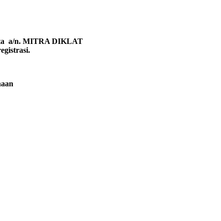
arta a/n. MITRA DIKLAT
gistrasi.
naan