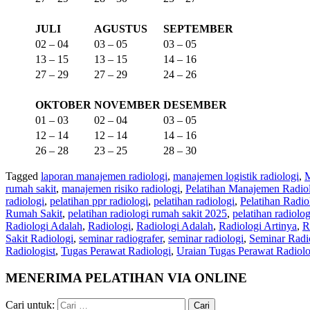
JULI
AGUSTUS
SEPTEMBER
02 – 04
03 – 05
03 – 05
13 – 15
13 – 15
14 – 16
27 – 29
27 – 29
24 – 26
OKTOBER
NOVEMBER
DESEMBER
01 – 03
02 – 04
03 – 05
12 – 14
12 – 14
14 – 16
26 – 28
23 – 25
28 – 30
Tagged
laporan manajemen radiologi
,
manajemen logistik radiologi
,
M
rumah sakit
,
manajemen risiko radiologi
,
Pelatihan Manajemen Radio
radiologi
,
pelatihan ppr radiologi
,
pelatihan radiologi
,
Pelatihan Radio
Rumah Sakit
,
pelatihan radiologi rumah sakit 2025
,
pelatihan radiol
Radiologi Adalah
,
Radiologi
,
Radiologi Adalah
,
Radiologi Artinya
,
R
Sakit Radiologi
,
seminar radiografer
,
seminar radiologi
,
Seminar Radi
Radiologist
,
Tugas Perawat Radiologi
,
Uraian Tugas Perawat Radiolo
MENERIMA PELATIHAN VIA ONLINE
Cari untuk: