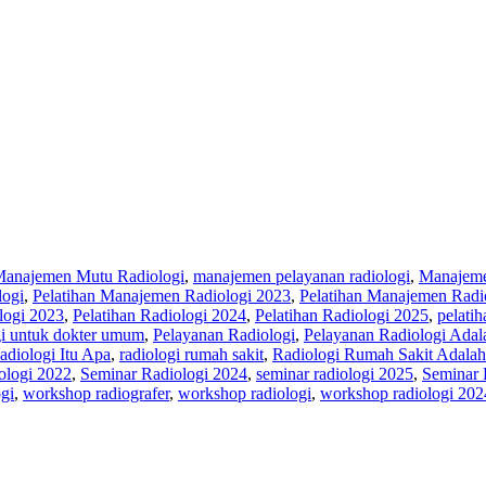
anajemen Mutu Radiologi
,
manajemen pelayanan radiologi
,
Manajeme
logi
,
Pelatihan Manajemen Radiologi 2023
,
Pelatihan Manajemen Radi
logi 2023
,
Pelatihan Radiologi 2024
,
Pelatihan Radiologi 2025
,
pelatih
ogi untuk dokter umum
,
Pelayanan Radiologi
,
Pelayanan Radiologi Adal
adiologi Itu Apa
,
radiologi rumah sakit
,
Radiologi Rumah Sakit Adalah
ologi 2022
,
Seminar Radiologi 2024
,
seminar radiologi 2025
,
Seminar 
gi
,
workshop radiografer
,
workshop radiologi
,
workshop radiologi 202