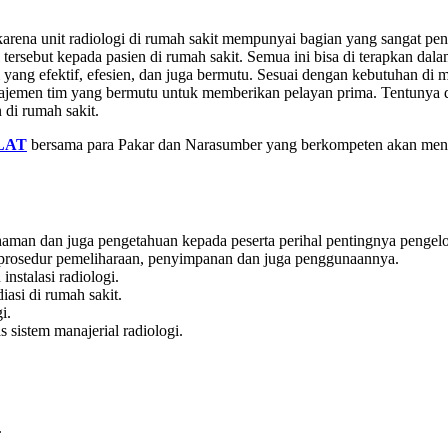
karena unit radiologi di rumah sakit mempunyai bagian yang sangat p
i tersebut kepada pasien di rumah sakit. Semua ini bisa di terapkan dal
ang efektif, efesien, dan juga bermutu. Sesuai dengan kebutuhan di ma
ajemen tim yang bermutu untuk memberikan pelayan prima. Tentunya 
di rumah sakit.
LAT
bersama para Pakar dan Narasumber yang berkompeten akan me
an dan juga pengetahuan kepada peserta perihal pentingnya pengelola
a prosedur pemeliharaan, penyimpanan dan juga penggunaannya.
nstalasi radiologi.
asi di rumah sakit.
i.
 sistem manajerial radiologi.
.